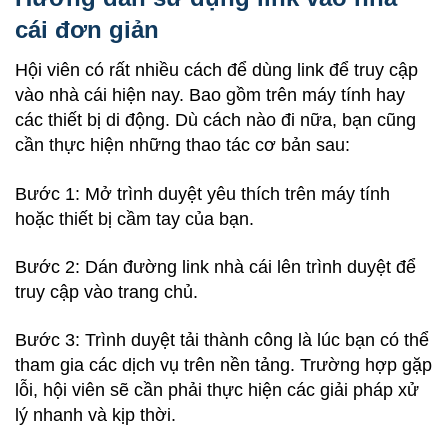
cái đơn giản
Hội viên có rất nhiều cách để dùng link để truy cập
vào nhà cái hiện nay. Bao gồm trên máy tính hay
các thiết bị di động. Dù cách nào đi nữa, bạn cũng
cần thực hiện những thao tác cơ bản sau:
Bước 1: Mở trình duyệt yêu thích trên máy tính
hoặc thiết bị cầm tay của bạn.
Bước 2: Dán đường link nhà cái lên trình duyệt để
truy cập vào trang chủ.
Bước 3: Trình duyệt tải thành công là lúc bạn có thể
tham gia các dịch vụ trên nền tảng. Trường hợp gặp
lỗi, hội viên sẽ cần phải thực hiện các giải pháp xử
lý nhanh và kịp thời.