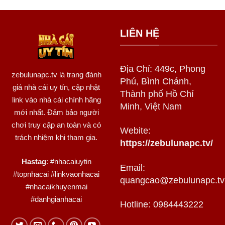
LIÊN HỆ
Địa Chỉ: 449c, Phong
zebulunapc.tv
là trang đánh
Phú, Bình Chánh,
giá nhà cái uy tín, cập nhật
Thành phố Hồ Chí
link vào nhà cái chính hãng
Minh, Việt Nam
mới nhất. Đảm bảo người
chơi truy cập an toàn và có
Webite:
trách nhiệm khi tham gia.
https://zebulunapc.tv/
Hastag
: #nhacaiuytin
Email:
#topnhacai #linkvaonhacai
quangcao@zebulunapc.tv
#nhacaikhuyenmai
#danhgianhacai
Hotline: 0984443222