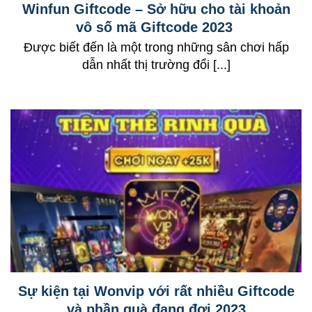
Winfun Giftcode – Sở hữu cho tài khoản
vô số mã Giftcode 2023
Được biết đến là một trong những sân chơi hấp
dẫn nhất thị trường đổi [...]
Sự kiện tại Wonvip với rất nhiều Giftcode
và phần quà đang đợi 2023