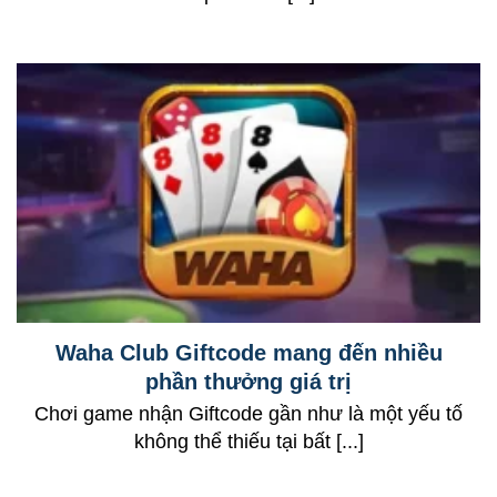
Waha Club Giftcode mang đến nhiều
phần thưởng giá trị
Chơi game nhận Giftcode gần như là một yếu tố
không thể thiếu tại bất [...]