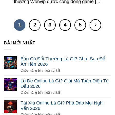
thưởng Wonvip được cộng đồng game [...]
1
2
3
4
5
BÀI MỚI NHẤT
Bắn Cá Đổi Thưởng Là Gì? Chơi Sao Để
Ăn Tiền 2026
ở
Chức năng bình luận bị tắt
Bắn
Cá
Lô Đề Online Là Gì? Giải Mã Toàn Diện Từ
Đổi
Đầu 2026
Thưởng
Là
ở
Chức năng bình luận bị tắt
Gì?
Lô
Chơi
Đề
Tài Xỉu Online Là Gì? Phá Đảo Mọi Nghi
Sao
Online
Vấn 2026
Để
Là
Ăn
Gì?
ở
Chức năng bình luận bị tắt