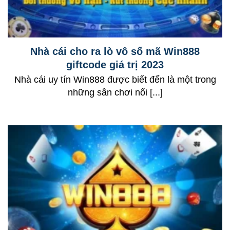
Nhà cái cho ra lò vô số mã Win888
giftcode giá trị 2023
Nhà cái uy tín Win888 được biết đến là một trong
những sân chơi nổi [...]