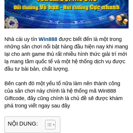
Nhà cái uy tín
Win888
được biết đến là một trong
những sân chơi nổi bật hàng đầu hiện nay khi mang
lại cho anh game thủ rất nhiều hình thức giải trí mới
lạ mang tầm quốc tế và một hệ thống dịch vụ được
đầu tư bài bản, chất lượng.
Bên cạnh đó một yếu tố nữa làm nên thành công
của sân chơi này chính là hệ thống mã Win888
Giftcode, đây cũng chính là chủ đề sẽ được khám
phá trong viết ngay sau đây
NỘI DUNG: