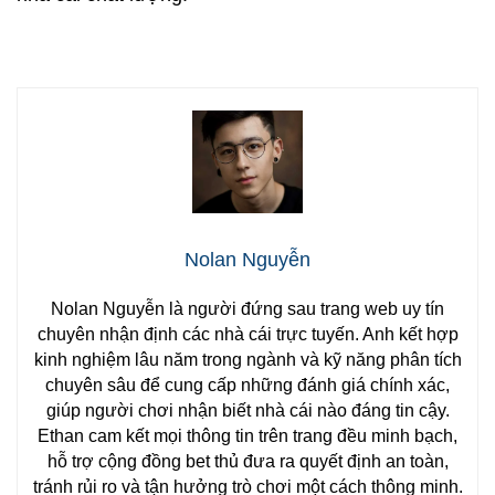
Nolan Nguyễn
Nolan Nguyễn là người đứng sau trang web uy tín
chuyên nhận định các nhà cái trực tuyến. Anh kết hợp
kinh nghiệm lâu năm trong ngành và kỹ năng phân tích
chuyên sâu để cung cấp những đánh giá chính xác,
giúp người chơi nhận biết nhà cái nào đáng tin cậy.
Ethan cam kết mọi thông tin trên trang đều minh bạch,
hỗ trợ cộng đồng bet thủ đưa ra quyết định an toàn,
tránh rủi ro và tận hưởng trò chơi một cách thông minh.