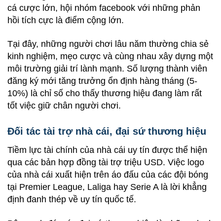
cá cược lớn, hội nhóm facebook với những phản
hồi tích cực là điểm cộng lớn.
Tại đây, những người chơi lâu năm thường chia sẻ
kinh nghiệm, mẹo cược và cùng nhau xây dựng một
môi trường giải trí lành mạnh. Số lượng thành viên
đăng ký mới tăng trưởng ổn định hàng tháng (5-
10%) là chỉ số cho thấy thương hiệu đang làm rất
tốt việc giữ chân người chơi.
Đối tác tài trợ nhà cái, đại sứ thương hiệu
Tiềm lực tài chính của nhà cái uy tín được thể hiện
qua các bản hợp đồng tài trợ triệu USD. Việc logo
của nhà cái xuất hiện trên áo đấu của các đội bóng
tại Premier League, Laliga hay Serie A là lời khẳng
định đanh thép về uy tín quốc tế.