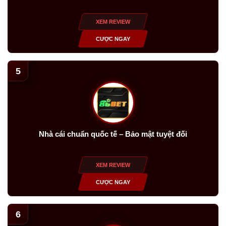
XEM REVIEW
CƯỢC NGAY
5
Nhà cái chuẩn quốc tế – Bảo mật tuyệt đối
XEM REVIEW
CƯỢC NGAY
6