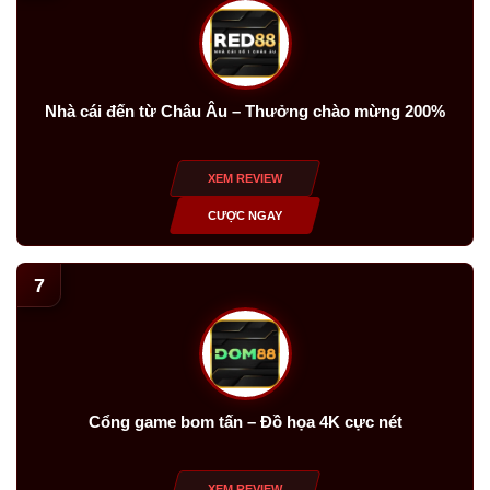
Nhà cái đến từ Châu Âu – Thưởng chào mừng 200%
XEM REVIEW
CƯỢC NGAY
7
Cổng game bom tấn – Đồ họa 4K cực nét
XEM REVIEW