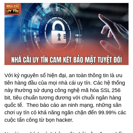
Với kỷ nguyên số hiện đại, an toàn thông tin là ưu
tiên hàng đầu của mọi nhà cái uy tín. Các hệ thống
này thường sử dụng công nghệ mã hóa SSL 256
bit, tiêu chuẩn tương đương với chuỗi ngân hàng
quốc tế. Theo báo cáo an ninh mạng, những sân
chơi uy tín có khả năng ngăn chặn đến 99.99% các
cuộc tấn công từ bọn hacker.