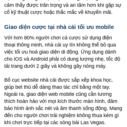
cảm thấy được trân trọng và an tâm hơn khi gặp sự
cố kỹ thuật cược hoặc thắc mắc về khuyến mãi.
Giao diện cược tại nhà cái tối ưu mobile
Với hơn 80% người chơi cá cược sử dụng điện
thoại thông minh, nhà cái uy tín không thể bỏ qua
việc tối ưu hoá giao diện di động. Ứng dụng dành
cho iOS và Android phải có dung lượng nhẹ, tốc độ
tải trang dưới 2 giây và không gây nóng máy.
Bố cục website nhà cái được sắp xếp khoa học,
giúp bet thủ dễ dàng thao tác chỉ bằng một tay.
Ngoài ra, giao diện web mobile cũng cần tương
thích hoàn hảo với mọi kích thước màn hình, đảm
bảo hình ảnh sắc nét và âm thanh sống động. Mang
đến cho người chơi trải nghiệm không thua kém gì
khi chơi trực tiếp tại các sòng bài Las Vegas.