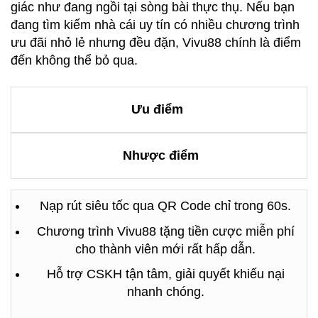
giác như đang ngồi tại sòng bài thực thụ. Nếu bạn
đang tìm kiếm nhà cái uy tín có nhiều chương trình
ưu đãi nhỏ lẻ nhưng đều đặn, Vivu88 chính là điểm
đến không thể bỏ qua.
Ưu điểm
Nhược điểm
Nạp rút siêu tốc qua QR Code chỉ trong 60s.
Chương trình Vivu88 tặng tiền cược miễn phí
cho thành viên mới rất hấp dẫn.
Hỗ trợ CSKH tận tâm, giải quyết khiếu nại
nhanh chóng.