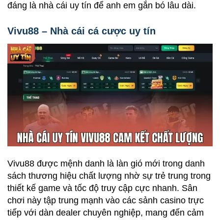
đáng là nhà cái uy tín để anh em gắn bó lâu dài.
Vivu88 – Nhà cái cá cược uy tín
Vivu88 được mệnh danh là làn gió mới trong danh
sách thương hiệu chất lượng nhờ sự trẻ trung trong
thiết kế game và tốc độ truy cập cực nhanh. Sân
chơi này tập trung mạnh vào các sảnh casino trực
tiếp với dàn dealer chuyên nghiệp, mang đến cảm