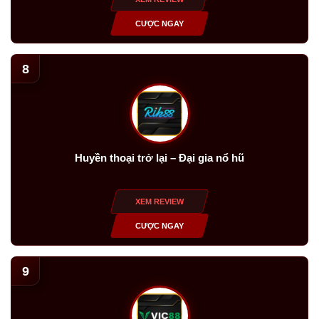
CƯỢC NGAY
8
Huyền thoại trở lại – Đại gia nổ hũ
XEM REVIEW
CƯỢC NGAY
9