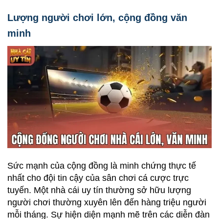
Lượng người chơi lớn, cộng đồng văn
minh
Sức mạnh của cộng đồng là minh chứng thực tế
nhất cho đội tin cậy của sân chơi cá cược trực
tuyến. Một nhà cái uy tín thường sở hữu lượng
người chơi thường xuyên lên đến hàng triệu người
mỗi tháng. Sự hiện diện mạnh mẽ trên các diễn đàn