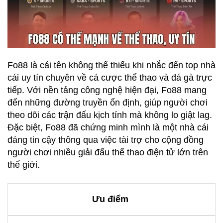
Fo88 là cái tên không thể thiếu khi nhắc đến top nhà
cái uy tín chuyên về cá cược thể thao và đá gà trực
tiếp. Với nền tảng công nghệ hiện đại, Fo88 mang
đến những đường truyền ổn định, giúp người chơi
theo dõi các trận đấu kịch tính mà không lo giật lag.
Đặc biệt, Fo88 đã chứng minh mình là một nhà cái
đáng tin cậy thông qua việc tài trợ cho cộng đồng
người chơi nhiều giải đấu thể thao điện tử lớn trên
thế giới.
Ưu điểm