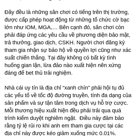
Đây đều là những sân chơi có tiếng trên thị trường,
được cấp phép hoạt động từ những tổ chức cờ bạc
lớn như iOM, MGA,… Bên cạnh đó, sân chơi còn
phải đáp ứng các yêu cầu về phương diện bảo mật,
trả thưởng, giao dịch, CSKH. Người chơi đăng ký
tham gia nhận sự bảo hộ về quyền lợi cũng như xác
suất chiến thắng. Tại đây không có bất kỳ tình
huống gian lận, lừa đảo nào xuất hiện nên xứng
đáng để bet thủ trải nghiệm.
Nhà cái uy tín là địa chỉ “xanh chín” phải hội tụ đủ
các yếu tố về tốc độ đường truyền, tính đa dạng của
sản phẩm và sự tận tâm trong dịch vụ hỗ trợ cược.
Mỗi thương hiệu xuất hiện đều phải trải qua quá
trình kiểm duyệt nghiêm ngặt. Điều này đảm bảo
rằng tỷ lệ rủi ro khi anh em tham gia cược tại các
địa chỉ này được kéo giảm xuống mức 0.01%.