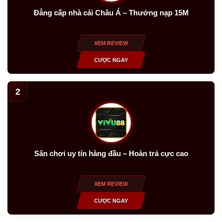
Đẳng cấp nhà cái Châu Á – Thưởng nạp 15M
XEM REVIEW
CƯỢC NGAY
2
Sân chơi uy tín hàng đầu – Hoàn trả cực cao
XEM REVIEW
CƯỢC NGAY