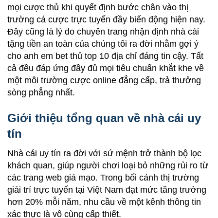
mọi cược thủ khi quyết định bước chân vào thị
trường cá cược trực tuyến đầy biến động hiện nay.
Đây cũng là lý do chuyên trang nhận định nhà cái
tặng tiền an toàn của chúng tôi ra đời nhằm gợi ý
cho anh em bet thủ top 10 địa chỉ đáng tin cậy. Tất
cả đều đáp ứng đầy đủ mọi tiêu chuẩn khắt khe về
một môi trường cược online đẳng cấp, trả thưởng
sòng phẳng nhất.
Giới thiệu tổng quan về nhà cái uy
tín
Nhà cái uy tín ra đời với sứ mệnh trở thành bộ lọc
khách quan, giúp người chơi loại bỏ những rủi ro từ
các trang web giả mạo. Trong bối cảnh thị trường
giải trí trực tuyến tại Việt Nam đạt mức tăng trưởng
hơn 20% mỗi năm, nhu cầu về một kênh thông tin
xác thực là vô cùng cấp thiết.