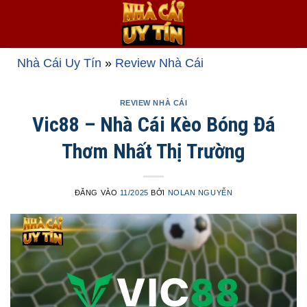
Bỏ
qua
nội
dung
Nhà Cái Uy Tín
»
Review Nhà Cái
REVIEW NHÀ CÁI
Vic88 – Nhà Cái Kèo Bóng Đá
Thơm Nhất Thị Trường
ĐĂNG VÀO
11/2025
BỞI
NOLAN NGUYỄN