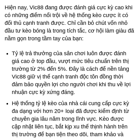
Hiện nay, Vic88 đang được đánh giá cực kỳ cao khi
có những điểm nổi trội về hệ thống kèo cược ít có
đối thủ cạnh tranh được. Chỉ cần bỏ chút vốn nhỏ
đầu tư kèo bóng là trong tích tắc, cơ hội làm giàu đã
nằm gọn trong tầm tay của bạn:
Tỷ lệ trả thưởng của sân chơi luôn được đánh
giá cao ở top đầu, vượt mức tiêu chuẩn trên thị
trường từ 2% đến 5%. Đây là cách để nền tảng
Vic88 giữ vị thế cạnh tranh độc tôn đồng thời
đảm bảo quyền lợi cho người chơi khi thu về lợi
nhuận cực kỳ xứng đáng.
Hệ thống tỷ lệ kèo của nhà cái cung cấp cực kỳ
đa dạng với hơn 20+ loại đã được kiểm định từ
chuyên gia lâu năm trong lĩnh vực. Kèo được
cập nhật liên tục, bắt kịp xu thế thịnh hành trên
thị trường để bạn tiện theo dõi, tham khảo và