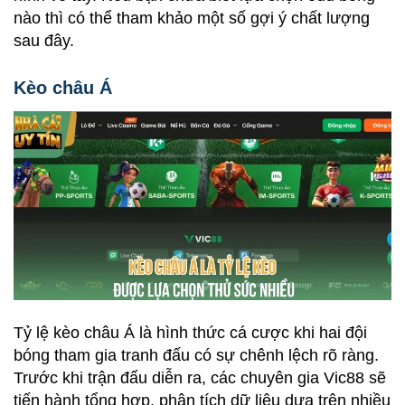
nào thì có thể tham khảo một số gợi ý chất lượng
sau đây.
Kèo châu Á
Tỷ lệ kèo châu Á là hình thức cá cược khi hai đội
bóng tham gia tranh đấu có sự chênh lệch rõ ràng.
Trước khi trận đấu diễn ra, các chuyên gia Vic88 sẽ
tiến hành tổng hợp, phân tích dữ liệu dựa trên nhiều