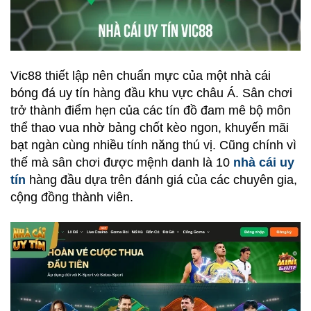
Vic88 thiết lập nên chuẩn mực của một nhà cái
bóng đá uy tín hàng đầu khu vực châu Á. Sân chơi
trở thành điểm hẹn của các tín đồ đam mê bộ môn
thể thao vua nhờ bảng chốt kèo ngon, khuyến mãi
bạt ngàn cùng nhiều tính năng thú vị. Cũng chính vì
thế mà sân chơi được mệnh danh là 10
nhà cái uy
tín
hàng đầu dựa trên đánh giá của các chuyên gia,
cộng đồng thành viên.