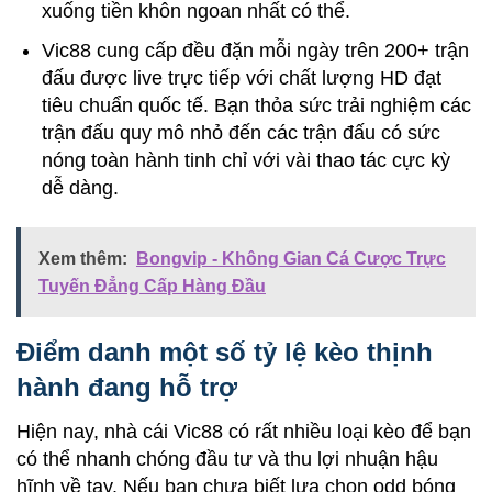
xuống tiền khôn ngoan nhất có thể.
Vic88 cung cấp đều đặn mỗi ngày trên 200+ trận
đấu được live trực tiếp với chất lượng HD đạt
tiêu chuẩn quốc tế. Bạn thỏa sức trải nghiệm các
trận đấu quy mô nhỏ đến các trận đấu có sức
nóng toàn hành tinh chỉ với vài thao tác cực kỳ
dễ dàng.
Xem thêm:
Bongvip - Không Gian Cá Cược Trực
Tuyến Đẳng Cấp Hàng Đầu
Điểm danh một số tỷ lệ kèo thịnh
hành đang hỗ trợ
Hiện nay, nhà cái Vic88 có rất nhiều loại kèo để bạn
có thể nhanh chóng đầu tư và thu lợi nhuận hậu
hĩnh về tay. Nếu bạn chưa biết lựa chọn odd bóng