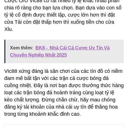
Cược O/U Vic88 có rất nhiều tỷ lệ khác nhau phân
chia rõ ràng cho bạn lựa chọn. Bạn dựa vào con số
tỷ lệ cố định được thiết lập, cược lớn hơn thì đặt
cửa Tài còn đặt thấp hơn thì xuống tiền cho cửa
Xỉu.
Xem thêm:
BK8 - Nhà Cái Cá Cược Uy Tín Và
Chuyên Nghiệp Nhất 2025
Vic88 xứng đáng là sân chơi của các tín đồ có niềm
đam mê bất tận với các trận cá cược bóng đá
cuồng nhiệt. Đây là nơi bạn được thưởng thức hàng
loạt các trận bóng đá hoành tráng cùng loạt tỷ lệ
kèo chất lượng. Đừng chần chừ, hãy mau chóng
đăng ký tài khoản của nhà cái uy tín để thăng hoa
trong từng khoảnh khắc đỉnh cao.