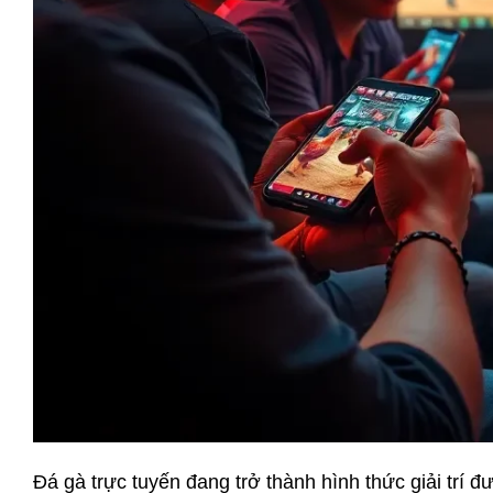
Đá gà trực tuyến đang trở thành hình thức giải trí 