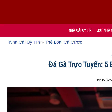
Bỏ
qua
nội
dung
NHÀ CÁI UY TÍN
LIST NHÀ 
Nhà Cái Uy Tín
»
Thể Loại Cá Cược
Đá Gà Trực Tuyến: 5 
ĐĂNG VÀ