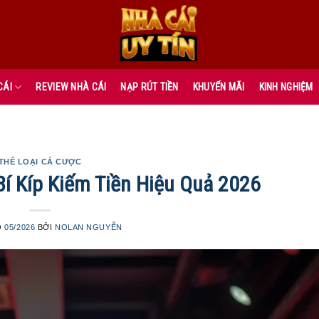
CÁI
REVIEW NHÀ CÁI
NẠP RÚT TIỀN
KHUYẾN MÃI
KINH NGHIỆM
THỂ LOẠI CÁ CƯỢC
Bí Kíp Kiếm Tiền Hiệu Quả 2026
O
05/2026
BỞI
NOLAN NGUYỄN