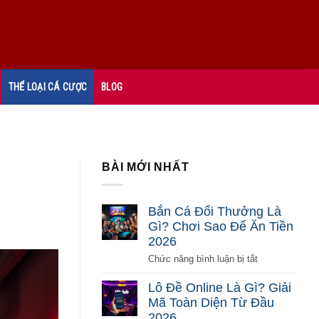
THỂ LOẠI CÁ CƯỢC
BLOG
BÀI MỚI NHẤT
Bắn Cá Đổi Thưởng Là
Gì? Chơi Sao Để Ăn Tiền
2026
ở
Chức năng bình luận bị tắt
Bắn
Cá
Lô Đề Online Là Gì? Giải
Đổi
Mã Toàn Diện Từ Đầu
Thưởng
2026
Là