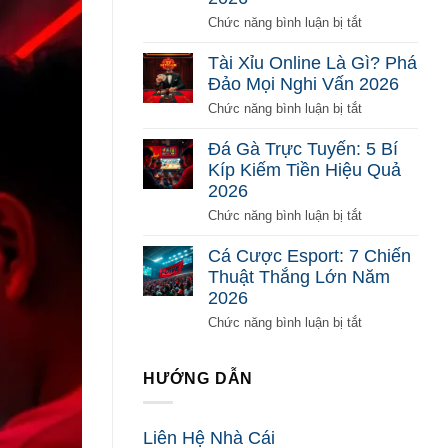
Gì?
ở
Chức năng bình luận bị tắt
Chơi
Lô
Sao
Đề
Tài Xỉu Online Là Gì? Phá
Để
Online
Đảo Mọi Nghi Vấn 2026
Ăn
Là
Tiền
Gì?
ở
Chức năng bình luận bị tắt
2026
Giải
Tài
Mã
Xỉu
Đá Gà Trực Tuyến: 5 Bí
Toàn
Online
Kíp Kiếm Tiền Hiệu Quả
Diện
Là
2026
Từ
Gì?
Đầu
Phá
ở
Chức năng bình luận bị tắt
2026
Đảo
Đá
Mọi
Gà
Cá Cược Esport: 7 Chiến
Nghi
Trực
Thuật Thắng Lớn Năm
Vấn
Tuyến:
2026
2026
5
Bí
ở
Chức năng bình luận bị tắt
Kíp
Cá
Kiếm
Cược
Tiền
Esport:
HƯỚNG DẪN
Hiệu
7
Quả
Chiến
2026
Thuật
Liên Hệ Nhà Cái
Thắng