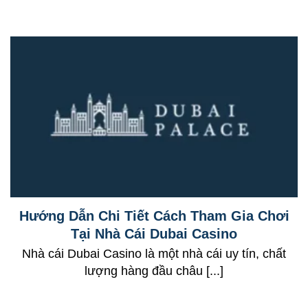
Hướng Dẫn Chi Tiết Cách Tham Gia Chơi
Tại Nhà Cái Dubai Casino
Nhà cái Dubai Casino là một nhà cái uy tín, chất
lượng hàng đầu châu [...]