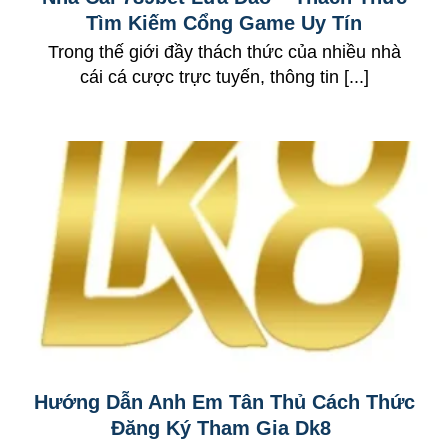
Tìm Kiếm Cổng Game Uy Tín
Trong thế giới đầy thách thức của nhiều nhà
cái cá cược trực tuyến, thông tin [...]
Hướng Dẫn Anh Em Tân Thủ Cách Thức
Đăng Ký Tham Gia Dk8