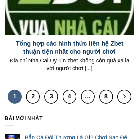
Tổng hợp các hình thức liên hệ Zbet
thuận tiện nhất cho người chơi
Địa chỉ Nha Cai Uy Tin zbet không còn quá xa lạ
với người chơi [...]
1
2
3
4
…
8
BÀI MỚI NHẤT
Bắn Cá Đổi Thưởng Là Gì? Chơi Sao Để