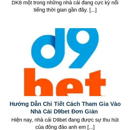
DK8 một trong những nhà cái đang cực kỳ nổi
tiếng thời gian gần đây. [...]
Hướng Dẫn Chi Tiết Cách Tham Gia Vào
Nhà Cái D9bet Đơn Giản
Hiện nay, nhà cái D9bet đang được sự thu hút
của đông đảo anh em [...]