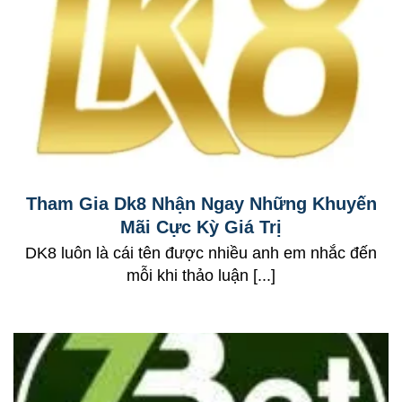
Tham Gia Dk8 Nhận Ngay Những Khuyến
Mãi Cực Kỳ Giá Trị
DK8 luôn là cái tên được nhiều anh em nhắc đến
mỗi khi thảo luận [...]