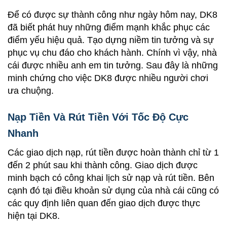
Để có được sự thành công như ngày hôm nay, DK8
đã biết phát huy những điểm mạnh khắc phục các
điểm yếu hiệu quả. Tạo dựng niềm tin tưởng và sự
phục vụ chu đáo cho khách hành. Chính vì vậy, nhà
cái được nhiều anh em tin tưởng. Sau đây là những
minh chứng cho việc DK8 được nhiều người chơi
ưa chuộng.
Nạp Tiền Và Rút Tiền Với Tốc Độ Cực
Nhanh
Các giao dịch nạp, rút tiền được hoàn thành chỉ từ 1
đến 2 phút sau khi thành công. Giao dịch được
minh bạch có công khai lịch sử nạp và rút tiền. Bên
cạnh đó tại điều khoản sử dụng của nhà cái cũng có
các quy định liên quan đến giao dịch được thực
hiện tại DK8.