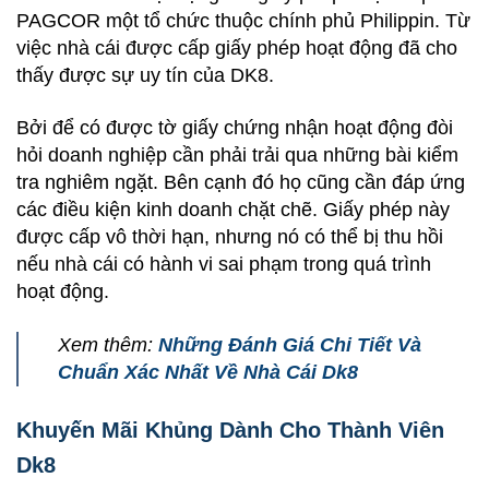
PAGCOR một tổ chức thuộc chính phủ Philippin. Từ
việc nhà cái được cấp giấy phép hoạt động đã cho
thấy được sự uy tín của DK8.
Bởi để có được tờ giấy chứng nhận hoạt động đòi
hỏi doanh nghiệp cần phải trải qua những bài kiểm
tra nghiêm ngặt. Bên cạnh đó họ cũng cần đáp ứng
các điều kiện kinh doanh chặt chẽ. Giấy phép này
được cấp vô thời hạn, nhưng nó có thể bị thu hồi
nếu nhà cái có hành vi sai phạm trong quá trình
hoạt động.
Xem thêm:
Những Đánh Giá Chi Tiết Và
Chuẩn Xác Nhất Về Nhà Cái Dk8
Khuyến Mãi Khủng Dành Cho Thành Viên
Dk8