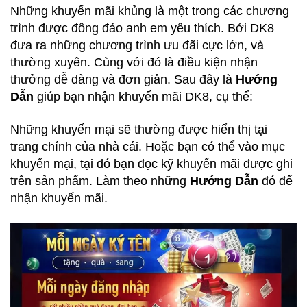
Những khuyến mãi khủng là một trong các chương
trình được đông đảo anh em yêu thích. Bởi DK8
đưa ra những chương trình ưu đãi cực lớn, và
thường xuyên. Cùng với đó là điều kiện nhận
thưởng dễ dàng và đơn giản. Sau đây là
Hướng
Dẫn
giúp bạn nhận khuyến mãi DK8, cụ thể:
Những khuyến mại sẽ thường được hiển thị tại
trang chính của nhà cái. Hoặc bạn có thể vào mục
khuyến mại, tại đó bạn đọc kỹ khuyến mãi được ghi
trên sản phẩm. Làm theo những
Hướng Dẫn
đó để
nhận khuyến mãi.