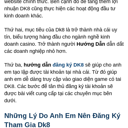
website chính thức. Bên cạnh đó để tăng thêm lợi
nhuận DK8 cũng thực hiện các hoạt động đầu tư
kinh doanh khác.
Thứ hai, mục tiêu của Dk8 là trở thành nhà cái uy
tín, biểu tượng hàng đầu cho ngành nghề kinh
doanh casino. Trở thành người
Hướng Dẫn
dẫn dắt
các doanh nghiệp nhỏ hơn.
Thứ ba,
hướng dẫn
đăng ký DK8
sẽ giúp cho anh
em tạo lập được tài khoản tại nhà cái. Từ đó giúp
anh em dễ dàng truy cập vào giao diện game có tai
DK8. Các bước để tân thủ đăng ký tài khoản sẽ
được bài viết cung cấp tại các chuyên mục bên
dưới.
Những Lý Do Anh Em Nên Đăng Ký
Tham Gia Dk8