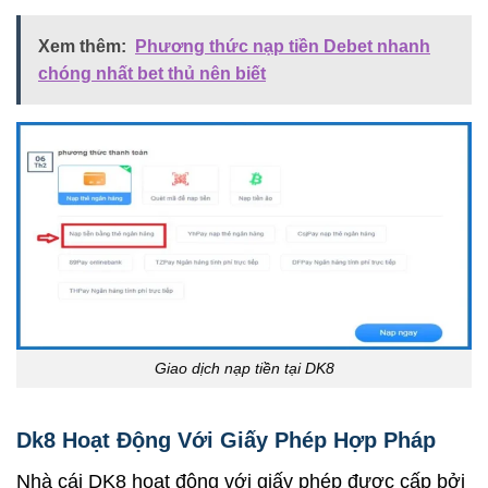
Xem thêm:
Phương thức nạp tiền Debet nhanh
chóng nhất bet thủ nên biết
Giao dịch nạp tiền tại DK8
Dk8 Hoạt Động Với Giấy Phép Hợp Pháp
Nhà cái DK8 hoạt động với giấy phép được cấp bởi