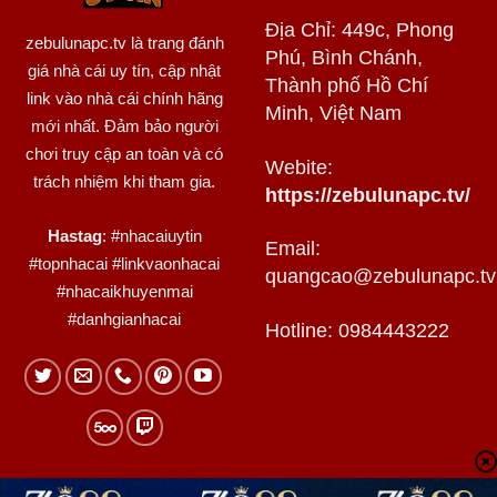
Địa Chỉ: 449c, Phong
zebulunapc.tv
là trang đánh
Phú, Bình Chánh,
giá nhà cái uy tín, cập nhật
Thành phố Hồ Chí
link vào nhà cái chính hãng
Minh, Việt Nam
mới nhất. Đảm bảo người
chơi truy cập an toàn và có
Webite:
trách nhiệm khi tham gia.
https://zebulunapc.tv/
Hastag
: #nhacaiuytin
Email:
#topnhacai #linkvaonhacai
quangcao@zebulunapc.tv
#nhacaikhuyenmai
#danhgianhacai
Hotline: 0984443222