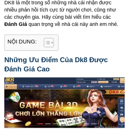
DK8 là một trong số những nhà cái nhận được
nhiều phản hồi tích cực từ người chơi, cũng như
các chuyên gia. Hãy cùng bài viết tìm hiểu các
Đánh Giá
quan trọng về nhà cái này anh em nhé.
NỘI DUNG:
Những Ưu Điểm Của Dk8 Được
Đánh Giá Cao