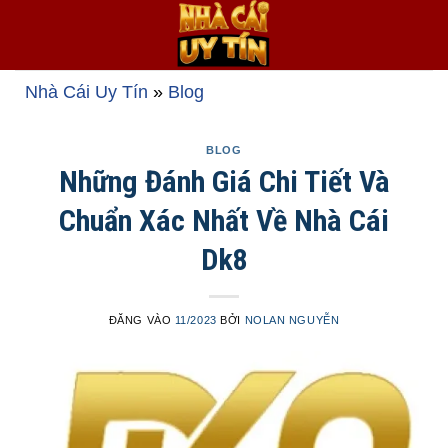
Bỏ
qua
nội
dung
Nhà Cái Uy Tín
»
Blog
BLOG
Những Đánh Giá Chi Tiết Và
Chuẩn Xác Nhất Về Nhà Cái
Dk8
ĐĂNG VÀO
11/2023
BỞI
NOLAN NGUYỄN