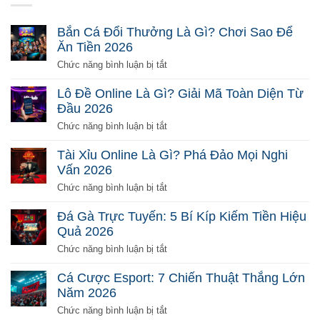
Bắn Cá Đổi Thưởng Là Gì? Chơi Sao Để
Ăn Tiền 2026
ở
Chức năng bình luận bị tắt
Bắn
Cá
Lô Đề Online Là Gì? Giải Mã Toàn Diện Từ
Đổi
Đầu 2026
Thưởng
Là
ở
Chức năng bình luận bị tắt
Gì?
Lô
Chơi
Đề
Tài Xỉu Online Là Gì? Phá Đảo Mọi Nghi
Sao
Online
Vấn 2026
Để
Là
Ăn
Gì?
ở
Chức năng bình luận bị tắt
Tiền
Giải
Tài
2026
Mã
Xỉu
Đá Gà Trực Tuyến: 5 Bí Kíp Kiếm Tiền Hiệu
Toàn
Online
Quả 2026
Diện
Là
Từ
Gì?
ở
Chức năng bình luận bị tắt
Đầu
Phá
Đá
2026
Đảo
Gà
Cá Cược Esport: 7 Chiến Thuật Thắng Lớn
Mọi
Trực
Năm 2026
Nghi
Tuyến:
Vấn
5
ở
Chức năng bình luận bị tắt