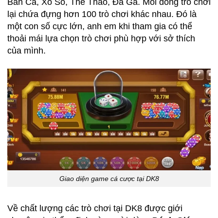
Bắn Cá, Xổ Số, Thể Thao, Đá Gà. Mỗi dòng trò chơi
lại chứa đựng hơn 100 trò chơi khác nhau. Đó là
một con số cực lớn, anh em khi tham gia có thể
thoải mái lựa chọn trò chơi phù hợp với sở thích
của mình.
Giao diện game cá cược tại DK8
Về chất lượng các trò chơi tại DK8 được giới