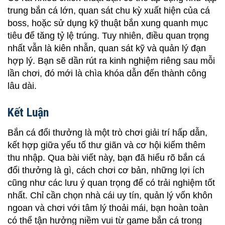
trung bắn cá lớn, quan sát chu kỳ xuất hiện của cá
boss, hoặc sử dụng kỹ thuật bắn xung quanh mục
tiêu để tăng tỷ lệ trúng. Tuy nhiên, điều quan trọng
nhất vẫn là kiên nhẫn, quan sát kỹ và quản lý đạn
hợp lý. Bạn sẽ dần rút ra kinh nghiệm riêng sau mỗi
lần chơi, đó mới là chìa khóa dẫn đến thành công
lâu dài.
Kết Luận
Bắn cá đổi thưởng là một trò chơi giải trí hấp dẫn,
kết hợp giữa yếu tố thư giãn và cơ hội kiếm thêm
thu nhập. Qua bài viết này, bạn đã hiểu rõ bắn cá
đổi thưởng là gì, cách chơi cơ bản, những lợi ích
cũng như các lưu ý quan trọng để có trải nghiệm tốt
nhất. Chỉ cần chọn nhà cái uy tín, quản lý vốn khôn
ngoan và chơi với tâm lý thoải mái, bạn hoàn toàn
có thể tận hưởng niềm vui từ game bắn cá trong