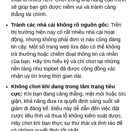
sẽ giúp bạn giữ được niềm vui và tránh căng
thẳng tài chính.
Tránh các nhà cái không rõ nguồn gốc:
Trên
thị trường hiện nay có rất nhiều nhà cái hoạt
động, nhưng không phải đơn vị nào cũng đáng
tin cậy. Một số trang web lừa đảo có thể không
trả thưởng hoặc chiếm đoạt thông tin cá nhân
của bạn. Hãy tìm hiểu kỹ và chỉ chơi tại những
nền tảng như topbet đã được cộng đồng xác
nhận uy tín trong thời gian dài.
Không chơi khi đang trong tâm trạng tiêu
cực:
Khi bạn đang căng thẳng, mệt mỏi hoặc tức
giận, khả năng đưa ra quyết định sáng suốt sẽ
giảm đi đáng kể. Điều này dễ dẫn đến việc đặt
cược liều lĩnh và thua lỗ không kiểm soát được.
Hãy chơi khi bạn thực sự thư thái và tỉnh táo để
có những quyết định tốt nhất.