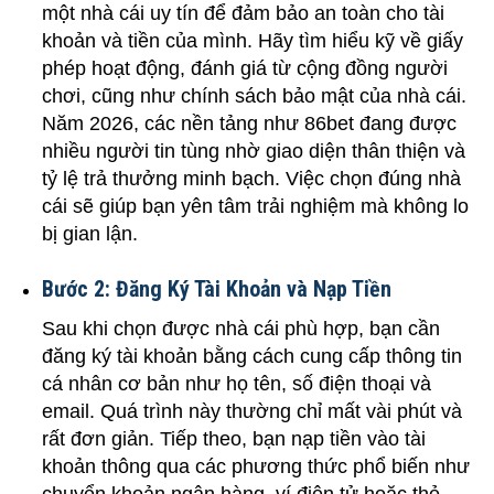
một nhà cái uy tín để đảm bảo an toàn cho tài
khoản và tiền của mình. Hãy tìm hiểu kỹ về giấy
phép hoạt động, đánh giá từ cộng đồng người
chơi, cũng như chính sách bảo mật của nhà cái.
Năm 2026, các nền tảng như 86bet đang được
nhiều người tin tùng nhờ giao diện thân thiện và
tỷ lệ trả thưởng minh bạch. Việc chọn đúng nhà
cái sẽ giúp bạn yên tâm trải nghiệm mà không lo
bị gian lận.
Bước 2: Đăng Ký Tài Khoản và Nạp Tiền
Sau khi chọn được nhà cái phù hợp, bạn cần
đăng ký tài khoản bằng cách cung cấp thông tin
cá nhân cơ bản như họ tên, số điện thoại và
email. Quá trình này thường chỉ mất vài phút và
rất đơn giản. Tiếp theo, bạn nạp tiền vào tài
khoản thông qua các phương thức phổ biến như