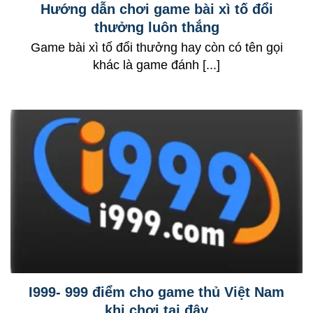
Hướng dẫn chơi game bài xì tố đổi
thưởng luôn thắng
Game bài xì tố đổi thưởng hay còn có tên gọi
khác là game đánh [...]
I999- 999 điểm cho game thủ Việt Nam
khi chơi tại đây