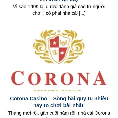
Vì sao “I999 lại được đánh giá cao từ người
chơi”, có phải nhà cái [...]
Corona Casino – Sòng bài quy tụ nhiều
tay to chơi bài nhất
Tháng mới rồi, gần cuối năm rồi, nhà cái Corona