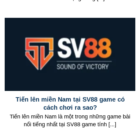
Tiến lên miền Nam tại SV88 game có
cách chơi ra sao?
Tiến lên miền Nam là một trong những game bài
nổi tiếng nhất tại SV88 game tính [...]