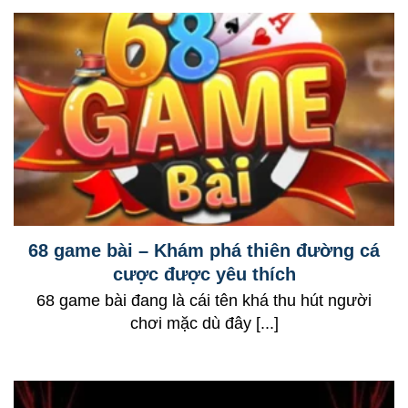
68 game bài – Khám phá thiên đường cá
cược được yêu thích
68 game bài đang là cái tên khá thu hút người
chơi mặc dù đây [...]