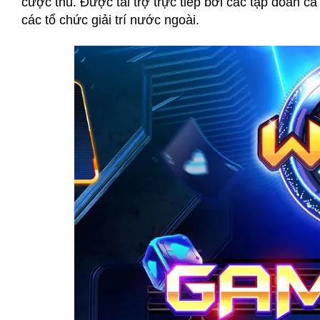
cược thủ. Được tài trợ trực tiếp bởi các tập đoàn c
các tổ chức giải trí nước ngoài.