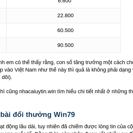
6.600
22.800
60.500
90.500
h em có thể thấy rằng, con số tăng trưởng một cách c
p vào Việt Nam như thế này thì quả là không phải dạng
 dõi).
hì cũng nhacaiuytin.win tìm hiểu chi tiết nhất ở những th
 bài đổi thưởng Win79
ạt động lâu dài, tuy nhiên đã chiếm được lòng tin của c