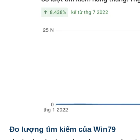
Đo lượng tìm kiếm của Win79