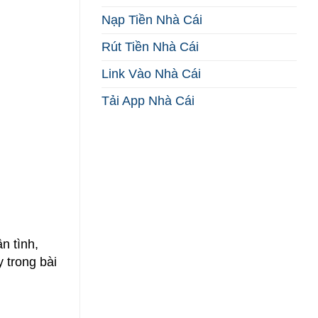
Lớn
Nạp Tiền Nhà Cái
Năm
2026
Rút Tiền Nhà Cái
Link Vào Nhà Cái
Tải App Nhà Cái
n tình,
 trong bài