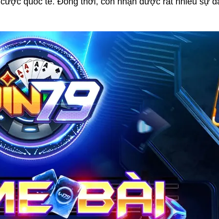
á cược quốc tế. Đồng thời, còn nhận được rất nhiều sự đ