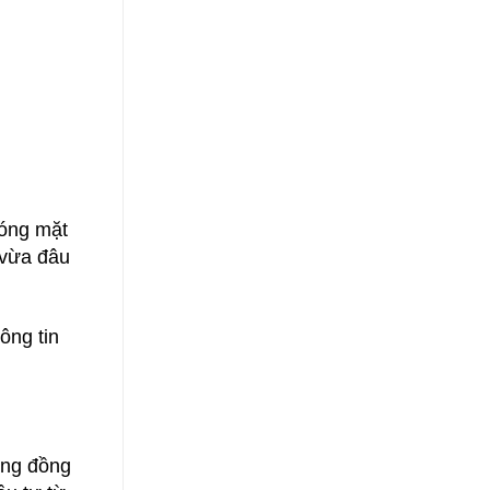
hóng mặt
 vừa đâu
ông tin
ộng đồng