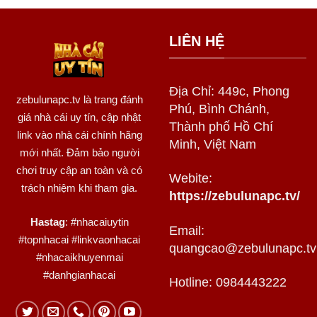
LIÊN HỆ
Địa Chỉ: 449c, Phong
zebulunapc.tv
là trang đánh
Phú, Bình Chánh,
giá nhà cái uy tín, cập nhật
Thành phố Hồ Chí
link vào nhà cái chính hãng
Minh, Việt Nam
mới nhất. Đảm bảo người
chơi truy cập an toàn và có
Webite:
trách nhiệm khi tham gia.
https://zebulunapc.tv/
Hastag
: #nhacaiuytin
Email:
#topnhacai #linkvaonhacai
quangcao@zebulunapc.tv
#nhacaikhuyenmai
#danhgianhacai
Hotline: 0984443222