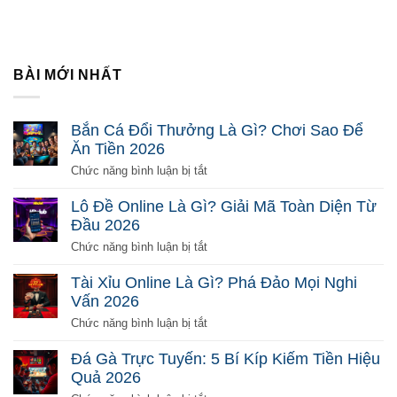
BÀI MỚI NHẤT
Bắn Cá Đổi Thưởng Là Gì? Chơi Sao Để
Ăn Tiền 2026
ở
Chức năng bình luận bị tắt
Bắn
Cá
Lô Đề Online Là Gì? Giải Mã Toàn Diện Từ
Đổi
Đầu 2026
Thưởng
Là
ở
Chức năng bình luận bị tắt
Gì?
Lô
Chơi
Đề
Tài Xỉu Online Là Gì? Phá Đảo Mọi Nghi
Sao
Online
Vấn 2026
Để
Là
Ăn
Gì?
ở
Chức năng bình luận bị tắt
Tiền
Giải
Tài
2026
Mã
Xỉu
Đá Gà Trực Tuyến: 5 Bí Kíp Kiếm Tiền Hiệu
Toàn
Online
Quả 2026
Diện
Là
Từ