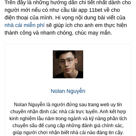
Trên đây là những hướng dẫn chi tiết nhất dành cho
người mới nếu có như cầu tải app 11bet về cho
điện thoại của mình. Hi vọng nội dung bài viết của
nhà cái miễn phí
sẽ giúp ích cho anh em thực hiện
thành công và nhanh chóng, chúc may mắn.
Nolan Nguyễn
Nolan Nguyễn là người đứng sau trang web uy tín
chuyên nhận định các nhà cái trực tuyến. Anh kết hợp
kinh nghiệm lâu năm trong ngành và kỹ năng phân tích
chuyên sâu để cung cấp những đánh giá chính xác,
giúp người chơi nhận biết nhà cái nào đáng tin cậy.