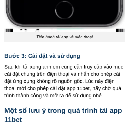
Tiến hành tải app về điện thoại
Bước 3: Cài đặt và sử dụng
Sau khi tải xong anh em cũng cần truy cập vào mục
cài đặt chung trên điện thoại và nhấn cho phép cài
đặt ứng dụng không rõ nguồn gốc. Lúc này điện
thoại mới cho phép cài đặt app 11bet, hãy chờ quá
trình thành công và mở ra để sử dụng nhé.
Một số lưu ý trong quá trình tải app
11bet