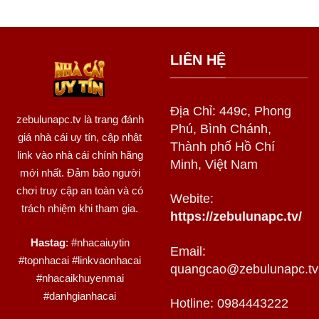
LIÊN HỆ
Địa Chỉ: 449c, Phong
zebulunapc.tv
là trang đánh
Phú, Bình Chánh,
giá nhà cái uy tín, cập nhật
Thành phố Hồ Chí
link vào nhà cái chính hãng
Minh, Việt Nam
mới nhất. Đảm bảo người
chơi truy cập an toàn và có
Webite:
trách nhiệm khi tham gia.
https://zebulunapc.tv/
Hastag
: #nhacaiuytin
Email:
#topnhacai #linkvaonhacai
quangcao@zebulunapc.tv
#nhacaikhuyenmai
#danhgianhacai
Hotline: 0984443222