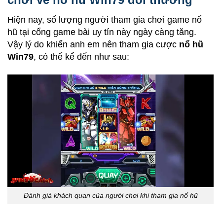
Hiện nay, số lượng người tham gia chơi game nổ
hũ tại cổng game bài uy tín này ngày càng tăng.
Vậy lý do khiến anh em nên tham gia cược
nổ hũ
Win79
, có thể kể đến như sau:
Đánh giá khách quan của người chơi khi tham gia nổ hũ