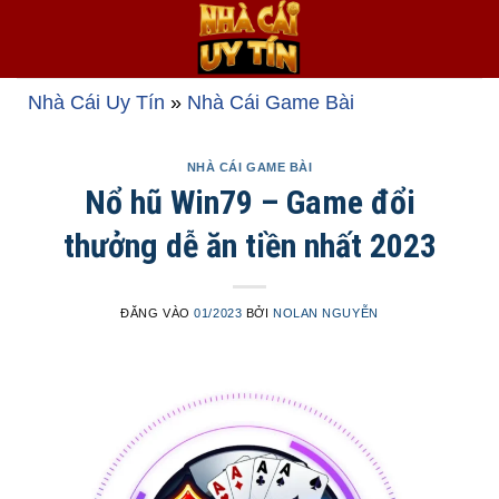
Bỏ
qua
nội
dung
Nhà Cái Uy Tín
»
Nhà Cái Game Bài
NHÀ CÁI GAME BÀI
Nổ hũ Win79 – Game đổi
thưởng dễ ăn tiền nhất 2023
ĐĂNG VÀO
01/2023
BỞI
NOLAN NGUYỄN