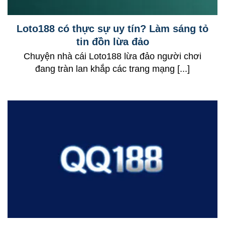
Loto188 có thực sự uy tín? Làm sáng tỏ
tin đồn lừa đảo
Chuyện nhà cái Loto188 lừa đảo người chơi
đang tràn lan khắp các trang mạng [...]