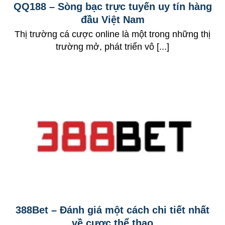
QQ188 – Sòng bạc trực tuyến uy tín hàng
đầu Việt Nam
Thị trường cá cược online là một trong những thị
trường mở, phát triển vô [...]
388Bet – Đánh giá một cách chi tiết nhất
về cược thể thao