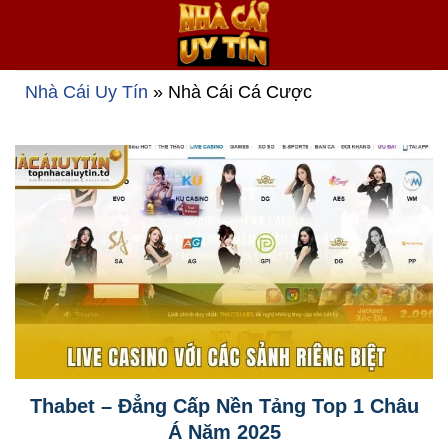
Bỏ
qua
nội
dung
Nhà Cái Uy Tín
»
Nhà Cái Cá Cược
Thabet – Đẳng Cấp Nền Tảng Top 1 Châu
Á Năm 2025