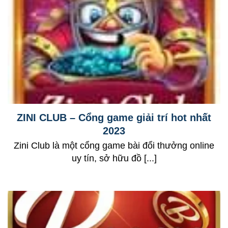
ZINI CLUB – Cổng game giải trí hot nhất
2023
Zini Club là một cổng game bài đổi thưởng online
uy tín, sở hữu đồ [...]