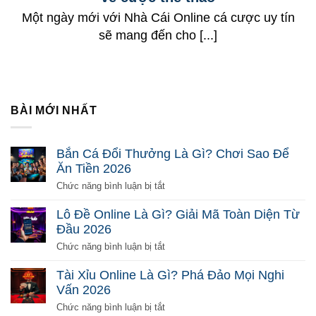
Một ngày mới với Nhà Cái Online cá cược uy tín
sẽ mang đến cho [...]
BÀI MỚI NHẤT
Bắn Cá Đổi Thưởng Là Gì? Chơi Sao Để
Ăn Tiền 2026
ở
Chức năng bình luận bị tắt
Bắn
Cá
Lô Đề Online Là Gì? Giải Mã Toàn Diện Từ
Đổi
Đầu 2026
Thưởng
Là
ở
Chức năng bình luận bị tắt
Gì?
Lô
Chơi
Đề
Tài Xỉu Online Là Gì? Phá Đảo Mọi Nghi
Sao
Online
Vấn 2026
Để
Là
Ăn
Gì?
ở
Chức năng bình luận bị tắt