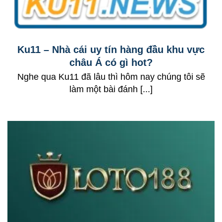
Ku11 – Nhà cái uy tín hàng đầu khu vực
châu Á có gì hot?
Nghe qua Ku11 đã lâu thì hôm nay chúng tôi sẽ
làm một bài đánh [...]