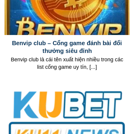
Benvip club – Cổng game đánh bài đổi
thưởng siêu đỉnh
Benvip club là cái tên xuất hiện nhiều trong các
list cổng game uy tín, [...]