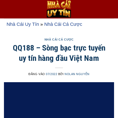
Bỏ
qua
nội
dung
Nhà Cái Uy Tín
»
Nhà Cái Cá Cược
NHÀ CÁI CÁ CƯỢC
QQ188 – Sòng bạc trực tuyến
uy tín hàng đầu Việt Nam
ĐĂNG VÀO
07/2022
BỞI
NOLAN NGUYỄN