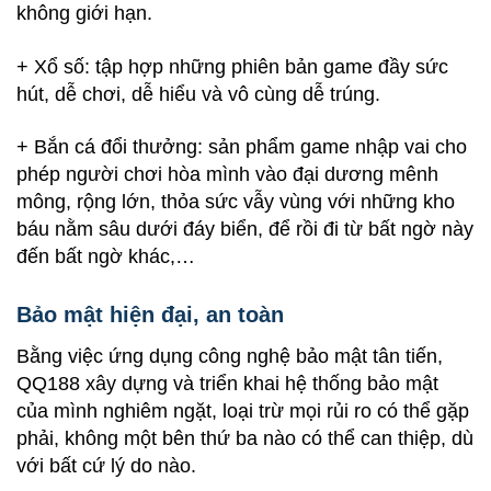
không giới hạn.
+ Xổ số: tập hợp những phiên bản game đầy sức
hút, dễ chơi, dễ hiểu và vô cùng dễ trúng.
+ Bắn cá đổi thưởng: sản phẩm game nhập vai cho
phép người chơi hòa mình vào đại dương mênh
mông, rộng lớn, thỏa sức vẫy vùng với những kho
báu nằm sâu dưới đáy biển, để rồi đi từ bất ngờ này
đến bất ngờ khác,…
Bảo mật hiện đại, an toàn
Bằng việc ứng dụng công nghệ bảo mật tân tiến,
QQ188 xây dựng và triển khai hệ thống bảo mật
của mình nghiêm ngặt, loại trừ mọi rủi ro có thể gặp
phải, không một bên thứ ba nào có thể can thiệp, dù
với bất cứ lý do nào.