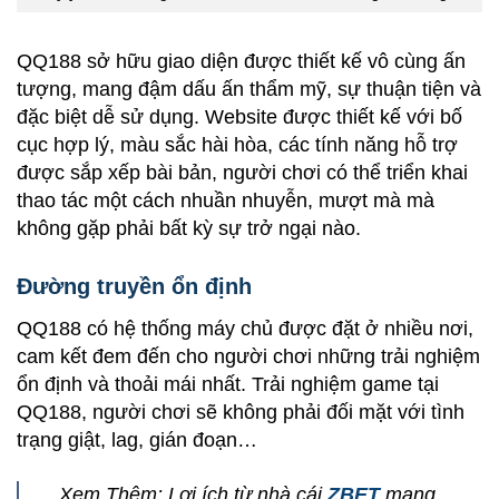
QQ188 sở hữu giao diện được thiết kế vô cùng ấn
tượng, mang đậm dấu ấn thẩm mỹ, sự thuận tiện và
đặc biệt dễ sử dụng. Website được thiết kế với bố
cục hợp lý, màu sắc hài hòa, các tính năng hỗ trợ
được sắp xếp bài bản, người chơi có thể triển khai
thao tác một cách nhuần nhuyễn, mượt mà mà
không gặp phải bất kỳ sự trở ngại nào.
Đường truyền ổn định
QQ188 có hệ thống máy chủ được đặt ở nhiều nơi,
cam kết đem đến cho người chơi những trải nghiệm
ổn định và thoải mái nhất. Trải nghiệm game tại
QQ188, người chơi sẽ không phải đối mặt với tình
trạng giật, lag, gián đoạn…
Xem Thêm: Lợi ích từ nhà cái
ZBET
mang