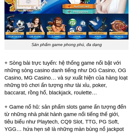
Sản phẩm game phong phú, đa dạng
+ Sòng bài trực tuyến: hệ thống game nổi bật với
những sòng casino danh tiếng như DG Casino, OG
Casino, MG Casino… và sự xuất hiện của hàng loạt
những trò chơi ấn tượng như tài xỉu, poker,
baccarat, rồng hổ, blackjack, roulette…
+ Game nổ hũ: sản phẩm slots game ấn tượng đến
từ những nhà phát hành game nổi tiếng thế giới,
tiêu biểu như Playtech, CQ9 Slot, TTG, PG Soft,
YGG… hứa hẹn sẽ là những màn bùng nổ jackpot