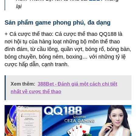
lại
Sản phẩm game phong phú, đa dạng
+ Cá cược thể thao: Cá cược thể thao QQ188 là
nơi hội tụ của hàng loạt những bộ môn thể thao
đình đám, từ cầu lông, quần vợt, bóng rổ, bóng bàn,
bóng chuyền, bóng ném, boxing… với những tỷ lệ
cược hấp dẫn, cạnh tranh.
Xem thêm:
388Bet - Đánh giá một cách chi tiết
nhất về cược thể thao