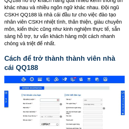
QQ188 hỗ trợ khách hàng qua nhiều kênh thông tin
khác nhau và nhiều ngôn ngữ khác nhau. Đội ngũ
CSKH QQ188 là nhà cái đầu tư cho việc đào tạo
nhân viên CSKH nhiệt tình, thân thiện, giàu chuyên
môn, kiến thức cũng như kinh nghiệm thực tế, sẵn
sàng hỗ trợ, tư vấn khách hàng một cách nhanh
chóng và triệt để nhất.
Cách để trở thành thành viên nhà
cái QQ188