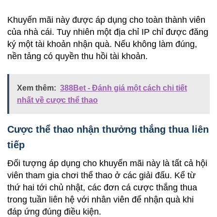
Khuyến mãi này được áp dụng cho toàn thành viên
của nhà cái. Tuy nhiên một địa chỉ IP chỉ được đăng
ký một tài khoản nhận quà. Nếu không làm đúng,
nền tảng có quyền thu hồi tài khoản.
Xem thêm:
388Bet - Đánh giá một cách chi tiết
nhất về cược thể thao
Cược thể thao nhận thưởng thắng thua liên
tiếp
Đối tượng áp dụng cho khuyến mãi này là tất cả hội
viên tham gia chơi thể thao ở các giải đấu. Kể từ
thứ hai tới chủ nhật, các đơn cá cược thắng thua
trong tuần liên hệ với nhân viên để nhận quà khi
đáp ứng đúng điều kiện.