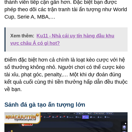
thành viên tiếp cận gần hơn. Đặc biệt bạn được
phép theo dõi các trận tranh tài ấn tượng như World
Cup, Serie A, MBA,…
Xem thêm:
Ku11 - Nhà cái uy tín hàng đầu khu
vực châu Á có gì hot?
Điểm đặc biệt hơn cả chính là loạt kèo cược với hệ
số thưởng không nhỏ. Người chơi có thể cược kèo
tài xỉu, phạt góc, penalty,… Một khi dự đoán đúng
kết quả cuối cùng thì tiền thưởng hấp dẫn đều thuộc
về bạn.
Sảnh đá gà tạo ấn tượng lớn