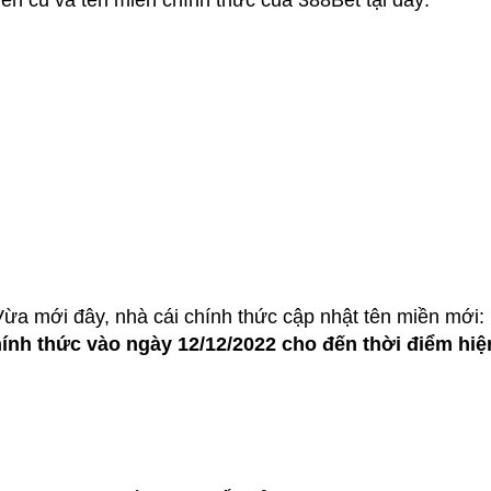
ền cũ và tên miền chính thức của 388Bet tại đây:
ừa mới đây, nhà cái chính thức cập nhật tên miền mới:
nh thức vào ngày 12/12/2022 cho đến thời điểm hiện