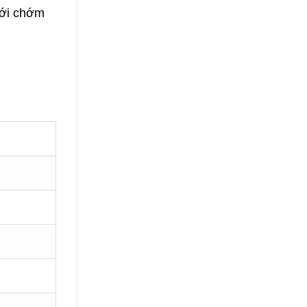
mới chớm