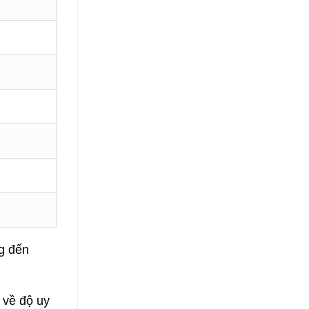
g đến
 về độ uy