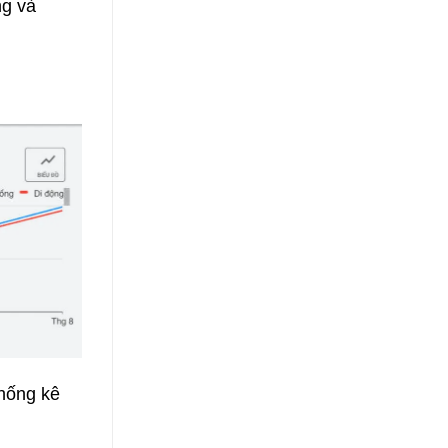
ng và
thống kê