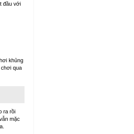
t đầu với
chơi khủng
 chơi qua
 ra rồi
 vẫn mặc
a.