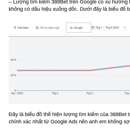
– Lượng tìm kiếm 388Bet trên Google có xu hướng 
không có dấu hiệu xuống dốc. Dưới đây là biểu đổ 
Đây là biểu đồ thể hiện lượng tìm kiếm của 388Bet 
chính xác nhất từ Google Ads nên anh em không sợ b