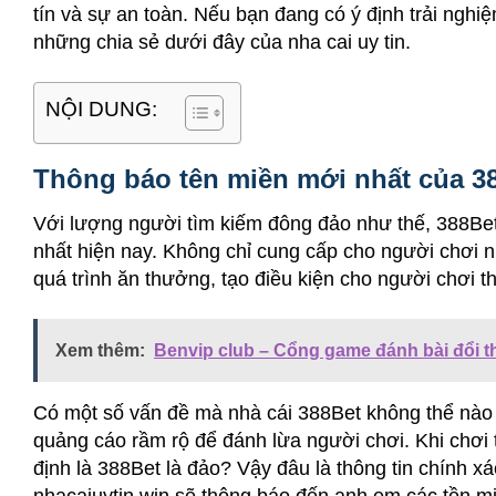
tín và sự an toàn. Nếu bạn đang có ý định trải nghi
những chia sẻ dưới đây của nha cai uy tin.
NỘI DUNG:
Thông báo tên miền mới nhất của 38
Với lượng người tìm kiếm đông đảo như thế, 388Bet
nhất hiện nay. Không chỉ cung cấp cho người chơi
quá trình ăn thưởng, tạo điều kiện cho người chơi 
Xem thêm:
Benvip club – Cổng game đánh bài đổi t
Có một số vấn đề mà nhà cái 388Bet không thể nào t
quảng cáo rầm rộ để đánh lừa người chơi. Khi chơi 
định là 388Bet là đảo? Vậy đâu là thông tin chính 