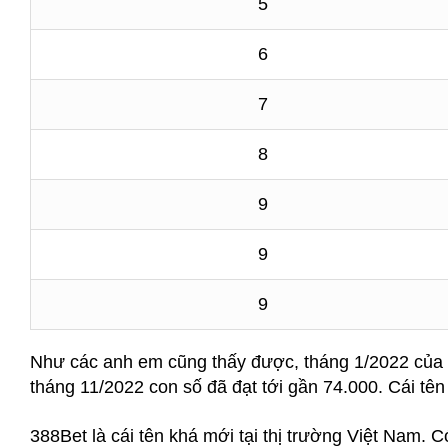
5
6
7
8
9
9
9
Như các anh em cũng thấy được, tháng 1/2022 của 
tháng 11/2022 con số đã đạt tới gần 74.000. Cái tên
388Bet là cái tên khá mới tại thị trường Việt Nam. 