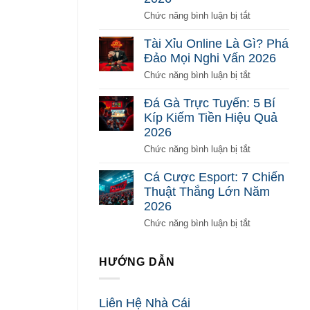
Gì?
ở
Chức năng bình luận bị tắt
Chơi
Lô
Sao
Đề
Tài Xỉu Online Là Gì? Phá
Để
Online
Đảo Mọi Nghi Vấn 2026
Ăn
Là
Tiền
Gì?
ở
Chức năng bình luận bị tắt
2026
Giải
Tài
Mã
Xỉu
Đá Gà Trực Tuyến: 5 Bí
Toàn
Online
Kíp Kiếm Tiền Hiệu Quả
Diện
Là
2026
Từ
Gì?
Đầu
Phá
ở
Chức năng bình luận bị tắt
2026
Đảo
Đá
Mọi
Gà
Cá Cược Esport: 7 Chiến
Nghi
Trực
Thuật Thắng Lớn Năm
Vấn
Tuyến:
2026
2026
5
Bí
ở
Chức năng bình luận bị tắt
Kíp
Cá
Kiếm
Cược
Tiền
Esport:
HƯỚNG DẪN
Hiệu
7
Quả
Chiến
2026
Thuật
Liên Hệ Nhà Cái
Thắng