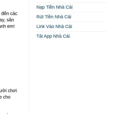
Lớn
Nạp Tiền Nhà Cái
Năm
2026
 đến các
Rút Tiền Nhà Cái
ay, sân
 anh em!
Link Vào Nhà Cái
Tải App Nhà Cái
ười chơi
e cho