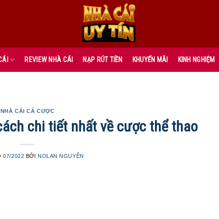
CÁI
REVIEW NHÀ CÁI
NẠP RÚT TIỀN
KHUYẾN MÃI
KINH NGHIỆM
NHÀ CÁI CÁ CƯỢC
ách chi tiết nhất về cược thể thao
O
07/2022
BỞI
NOLAN NGUYỄN