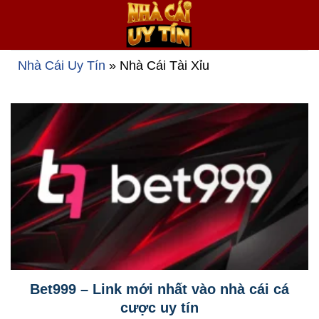
Bỏ
qua
nội
dung
Nhà Cái Uy Tín
»
Nhà Cái Tài Xỉu
Bet999 – Link mới nhất vào nhà cái cá
cược uy tín