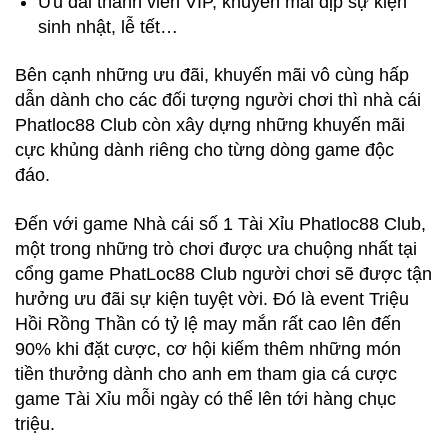
Ưu đãi thành viên VIP, khuyến mãi dịp sự kiện
sinh nhật, lễ tết…
Bên cạnh những ưu đãi, khuyến mãi vô cùng hấp
dẫn dành cho các đối tượng người chơi thì nhà cái
Phatloc88 Club còn xây dựng những khuyến mãi
cực khủng dành riêng cho từng dòng game độc
đáo.
Đến với game Nhà cái số 1 Tài Xỉu Phatloc88 Club,
một trong những trò chơi được ưa chuộng nhất tại
cổng game PhatLoc88 Club người chơi sẽ được tận
hưởng ưu đãi sự kiện tuyệt vời. Đó là event Triệu
Hồi Rồng Thần có tỷ lệ may mắn rất cao lên đến
90% khi đặt cược, cơ hội kiếm thêm những món
tiền thưởng dành cho anh em tham gia cá cược
game Tài Xỉu mỗi ngày có thể lên tới hàng chục
triệu.