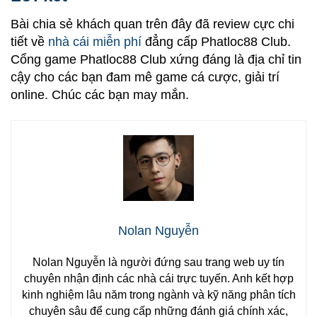
Bài chia sẻ khách quan trên đây đã review cực chi
tiết về
nhà cái miễn phí
đẳng cấp Phatloc88 Club.
Cổng game Phatloc88 Club xứng đáng là địa chỉ tin
cậy cho các bạn đam mê game cá cược, giải trí
online. Chúc các bạn may mắn.
Nolan Nguyễn
Nolan Nguyễn là người đứng sau trang web uy tín
chuyên nhận định các nhà cái trực tuyến. Anh kết hợp
kinh nghiệm lâu năm trong ngành và kỹ năng phân tích
chuyên sâu để cung cấp những đánh giá chính xác,