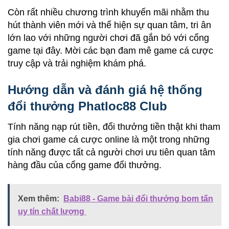
Còn rất nhiều chương trình khuyến mãi nhằm thu
hút thành viên mới và thể hiện sự quan tâm, tri ân
lớn lao với những người chơi đã gắn bó với cổng
game tại đây. Mời các bạn đam mê game cá cược
truy cập và trải nghiệm khám phá.
Hướng dẫn và đánh giá hệ thống
đổi thưởng Phatloc88 Club
Tính năng nạp rút tiền, đổi thưởng tiền thật khi tham
gia chơi game cá cược online là một trong những
tính năng được tất cả người chơi ưu tiên quan tâm
hàng đầu của cổng game đổi thưởng.
Xem thêm:
Babi88 - Game bài đổi thưởng bom tấn
uy tín chất lượng