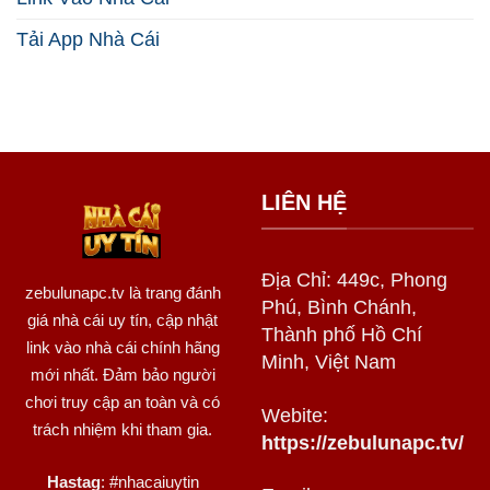
Tải App Nhà Cái
LIÊN HỆ
Địa Chỉ: 449c, Phong
zebulunapc.tv
là trang đánh
Phú, Bình Chánh,
giá nhà cái uy tín, cập nhật
Thành phố Hồ Chí
link vào nhà cái chính hãng
Minh, Việt Nam
mới nhất. Đảm bảo người
chơi truy cập an toàn và có
Webite:
trách nhiệm khi tham gia.
https://zebulunapc.tv/
Hastag
: #nhacaiuytin