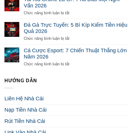
Sao
Online
Vấn 2026
Để
Là
Ăn
Gì?
ở
Chức năng bình luận bị tắt
Tiền
Giải
Tài
2026
Mã
Xỉu
Đá Gà Trực Tuyến: 5 Bí Kíp Kiếm Tiền Hiệu
Toàn
Online
Quả 2026
Diện
Là
Từ
Gì?
ở
Chức năng bình luận bị tắt
Đầu
Phá
Đá
2026
Đảo
Gà
Cá Cược Esport: 7 Chiến Thuật Thắng Lớn
Mọi
Trực
Năm 2026
Nghi
Tuyến:
Vấn
5
ở
Chức năng bình luận bị tắt
2026
Bí
Cá
Kíp
Cược
Kiếm
Esport:
HƯỚNG DẪN
Tiền
7
Hiệu
Chiến
Quả
Thuật
Liên Hệ Nhà Cái
2026
Thắng
Lớn
Nạp Tiền Nhà Cái
Năm
2026
Rút Tiền Nhà Cái
Link Vào Nhà Cái