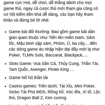
game cực Hot, dễ chơi, dễ thắng dành cho mọi
game thủ, ngay cả cược thủ mới tham gia cũng có
cơ hội kiếm tiền khá dễ dàng, các bạn hãy tham
khảo và đừng bỏ lỡ nhé:
Game bài đổi thưởng: Bao gồm game bài dân
gian quen thuộc như Tiến lên miền Nam, Sâm
lốc, Mậu binh xập xám, Phỏm, Ù, ba cây,…đến
các dòng game du nhập hiện đại đầy mới lạ như
Poker, TLMN Solo, Baccarat, Blackjack,…
Slots Game: Vua Săn Cá, Thủy Cung, Thần Tài,
Tam Quốc, Avenger, Pirate King …
Game Nổ hũ thần tài
Casino games: Trên dưới, Tài Xỉu, Mini Poker,
Sicbo Tài Phú MD5, Rồng hổ, Xóc đĩa, Xì tố, Lộc
thú, Dragon Ball Z, Kim cương.