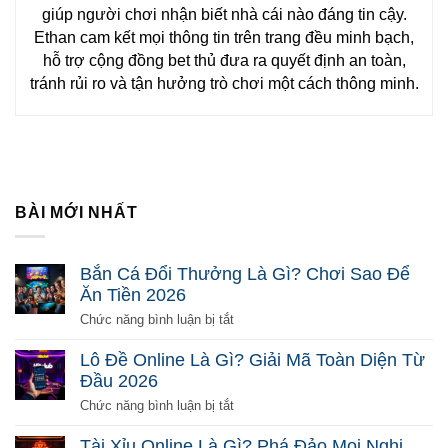
giúp người chơi nhận biết nhà cái nào đáng tin cậy.
Ethan cam kết mọi thông tin trên trang đều minh bạch,
hỗ trợ cộng đồng bet thủ đưa ra quyết định an toàn,
tránh rủi ro và tận hưởng trò chơi một cách thông minh.
BÀI MỚI NHẤT
Bắn Cá Đổi Thưởng Là Gì? Chơi Sao Để
Ăn Tiền 2026
ở
Chức năng bình luận bị tắt
Bắn
Cá
Lô Đề Online Là Gì? Giải Mã Toàn Diện Từ
Đổi
Đầu 2026
Thưởng
Là
ở
Chức năng bình luận bị tắt
Gì?
Lô
Chơi
Đề
Tài Xỉu Online Là Gì? Phá Đảo Mọi Nghi