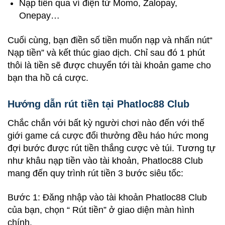
Nạp tiền qua ví điện tử Momo, Zalopay,
Onepay…
Cuối cùng, bạn điền số tiền muốn nạp và nhấn nút“
Nạp tiền” và kết thúc giao dịch. Chỉ sau đó 1 phút
thôi là tiền sẽ được chuyển tới tài khoản game cho
bạn tha hồ cá cược.
Hướng dẫn rút tiền tại Phatloc88 Club
Chắc chắn với bất kỳ người chơi nào đến với thế
giới game cá cược đổi thưởng đều háo hức mong
đợi bước được rút tiền thắng cược vè túi. Tương tự
như khâu nạp tiền vào tài khoản, Phatloc88 Club
mang đến quy trình rút tiền 3 bước siêu tốc:
Bước 1: Đăng nhập vào tài khoản Phatloc88 Club
của bạn, chọn “ Rút tiền” ở giao diện màn hình
chính.