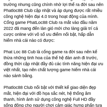
trường nhưng cũng chính nhờ lợi thế ra đời sau nên
Phatloc88 Club cập nhật và áp dụng được rất nhiều
công nghệ hiện đại 4.0 trong hoạt động của mình.
Cổng game PhatLoc88 Club ra mắt vào đầu năm
2022 đã mang đến làn gió mới cho làng giải trí cá
cược online với vô số ưu điểm nổi bật, hấp dẫn
hiếm nhà cái nào có được:
Phat Loc 88 Cub là cổng game ra đời sau nên kế
thừa những tinh hoa của thế hệ đàn anh đi trước,
đồng thời cập nhật đầy đủ các tính năng hiện đại ưu
việt nhất, tạo nên chất lượng game hiếm nhà cái
nào sánh bằng.
Phatloc88 Club nổi bật với thiết kế giao diện đẹp
mắt, hiện đại với đồ họa sắc nét, hệ thống âm
thanh, hình ảnh sử dụng công nghệ Full HD đầy
sống động cho người chơi cảm giác hưng phấn tựa