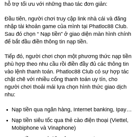
hỗ trợ tối ưu với những thao tác đơn giản:
Đầu tiên, người chơi truy cập link nhà cái và đăng
nhập tài khoản game của mình tại Phatloc88 Club.
Sau đó chọn “ Nạp tiền” ở giao diện màn hình chính
để bắt đầu điền thông tin nạp tiền.
Tiếp đó, người chơi chọn một phương thức nạp tiền
phù hợp theo nhu cầu rồi điền đầy đủ các thông tin
vào lệnh thanh toán. Phatloc88 Club có sự hợp tác
chặt chẽ với nhiều cổng thanh toán uy tín, cho
người chơi thoải mái lựa chọn hình thức giao dịch
nhu:
Nạp tiền qua ngân hàng, Internet banking, Ipay…
Nạp tiền siêu tốc qua thẻ cào điện thoại (Viettel,
Mobiphone và Vinaphone)