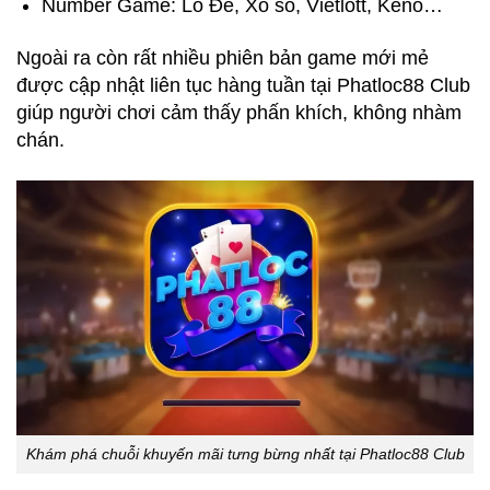
Number Game: Lô Đề, Xổ số, Vietlott, Keno…
Ngoài ra còn rất nhiều phiên bản game mới mẻ
được cập nhật liên tục hàng tuần tại Phatloc88 Club
giúp người chơi cảm thấy phấn khích, không nhàm
chán.
Khám phá chuỗi khuyến mãi tưng bừng nhất tại Phatloc88 Club