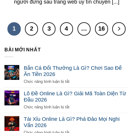
người đứng sau trang web uy tín chuyên [...]
1
2
3
4
…
16
BÀI MỚI NHẤT
Bắn Cá Đổi Thưởng Là Gì? Chơi Sao Để
Ăn Tiền 2026
ở
Chức năng bình luận bị tắt
Bắn
Cá
Lô Đề Online Là Gì? Giải Mã Toàn Diện Từ
Đổi
Đầu 2026
Thưởng
Là
ở
Chức năng bình luận bị tắt
Gì?
Lô
Chơi
Đề
Tài Xỉu Online Là Gì? Phá Đảo Mọi Nghi
Sao
Online
Vấn 2026
Để
Là
Ăn
Gì?
ở
Chức năng bình luận bị tắt