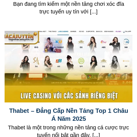
Bạn đang tìm kiếm một nền tảng chơi xóc đĩa
trực tuyến uy tín với [...]
Thabet – Đẳng Cấp Nền Tảng Top 1 Châu
Á Năm 2025
Thabet là một trong những nền tảng cá cược trực
tuyến nổi bật gần đây. [...]