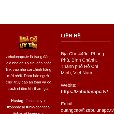
LIÊN HỆ
Địa Chỉ: 449c, Phong
zebulunapc.tv
là trang đánh
Phú, Bình Chánh,
giá nhà cái uy tín, cập nhật
Thành phố Hồ Chí
link vào nhà cái chính hãng
Minh, Việt Nam
mới nhất. Đảm bảo người
chơi truy cập an toàn và có
Webite:
trách nhiệm khi tham gia.
https://zebulunapc.tv/
Hastag
: #nhacaiuytin
Email:
#topnhacai #linkvaonhacai
quangcao@zebulunapc.tv
#nhacaikhuyenmai