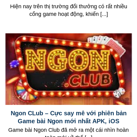
Hiện nay trên thị trường đổi thưởng có rất nhiều
cổng game hoạt động, khiến [...]
Ngon CLub – Cực say mê với phiên bản
Game bài Ngon mới nhất APK, iOS
Game bài Ngon Club đã mở ra một cái nhìn hoàn