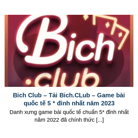
Bich Club – Tải Bich.CLub – Game bài
quốc tế 5 * đỉnh nhất năm 2023
Danh xưng game bài quốc tế chuẩn 5* đỉnh nhất
năm 2022 đã chính thức [...]