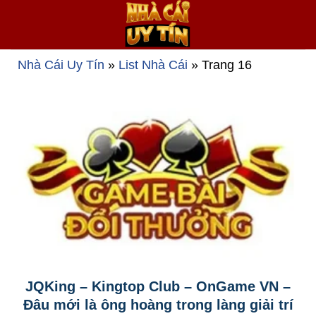
Bỏ
qua
nội
dung
Nhà Cái Uy Tín
»
List Nhà Cái
»
Trang 16
JQKing – Kingtop Club – OnGame VN –
Đâu mới là ông hoàng trong làng giải trí