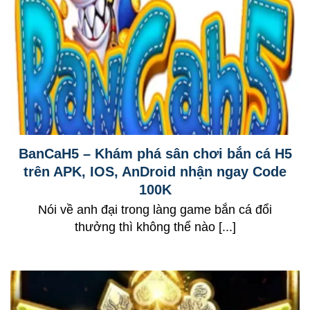
BanCaH5 – Khám phá sân chơi bắn cá H5
trên APK, IOS, AnDroid nhận ngay Code
100K
Nói về anh đại trong làng game bắn cá đổi
thưởng thì không thể nào [...]