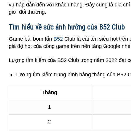
vụ hấp dẫn đến với khách hàng. Đây cũng là địa ch
giới đổi thưởng.
Tìm hiểu về sức ảnh hưởng của B52 Club
Game bài bom tấn
B52
Club là cái tên siêu hot trê
giá độ hot của cổng game trên nền tảng Google nhé
Lượng tìm kiếm của B52 Club trong năm 2022 đạt co
Lượng tìm kiếm trung bình hàng tháng của B52 C
Tháng
1
2