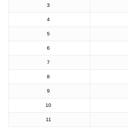
3
4
5
6
7
8
9
10
11