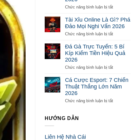
Gì?
ở
Chức năng bình luận bị tắt
Chơi
Lô
Sao
Đề
Tài Xỉu Online Là Gì? Phá
Để
Online
Đảo Mọi Nghi Vấn 2026
Ăn
Là
Tiền
Gì?
ở
Chức năng bình luận bị tắt
2026
Giải
Tài
Mã
Xỉu
Đá Gà Trực Tuyến: 5 Bí
Toàn
Online
Kíp Kiếm Tiền Hiệu Quả
Diện
Là
2026
Từ
Gì?
Đầu
Phá
ở
Chức năng bình luận bị tắt
2026
Đảo
Đá
Mọi
Gà
Cá Cược Esport: 7 Chiến
Nghi
Trực
Thuật Thắng Lớn Năm
Vấn
Tuyến:
2026
2026
5
Bí
ở
Chức năng bình luận bị tắt
Kíp
Cá
Kiếm
Cược
Tiền
Esport:
HƯỚNG DẪN
Hiệu
7
Quả
Chiến
2026
Thuật
Liên Hệ Nhà Cái
Thắng