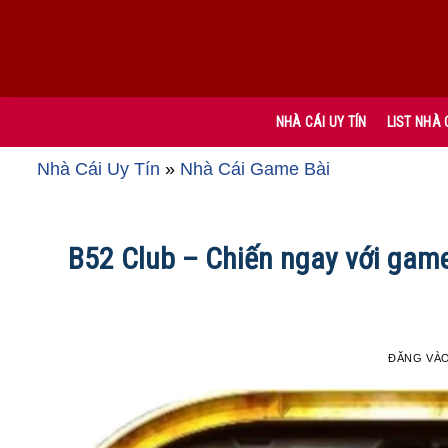
Bỏ
qua
nội
dung
NHÀ CÁI UY TÍN
LIST NHÀ 
Nhà Cái Uy Tín
»
Nhà Cái Game Bài
B52 Club – Chiến ngay với game
ĐĂNG VÀ