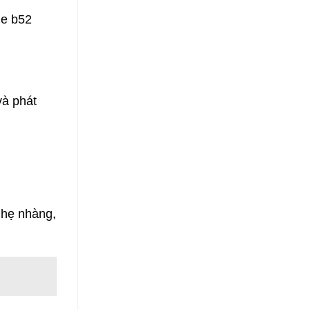
me b52
và phát
nhẹ nhàng,