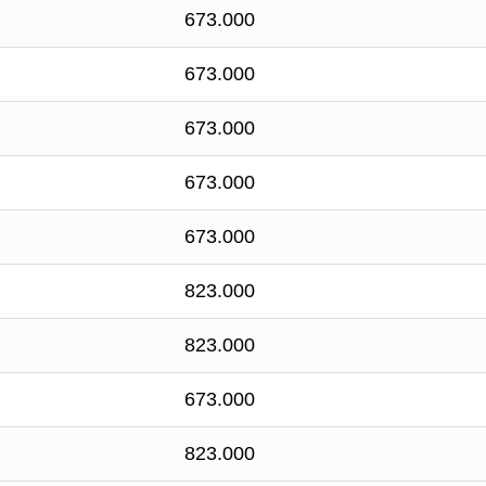
673.000
673.000
673.000
673.000
673.000
823.000
823.000
673.000
823.000