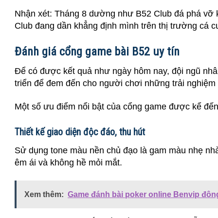
Nhận xét: Tháng 8 dường như B52 Club đá phá vỡ k
Club đang dần khẳng định mình trên thị trường cá c
Đánh giá cổng game bài B52 uy tín
Để có được kết quả như ngày hôm nay, đội ngũ nhân
triển để đem đến cho người chơi những trải nghiệm t
Một số ưu điểm nổi bật của cổng game được kể đến
Thiết kế giao diện độc đáo, thu hút
Sử dụng tone màu nền chủ đạo là gam màu nhẹ nhà
êm ái và không hề mỏi mắt.
Xem thêm:
Game đánh bài poker online Benvip đôn