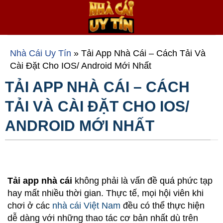
Bỏ
qua
nội
dung
Nhà Cái Uy Tín
»
Tải App Nhà Cái – Cách Tải Và
Cài Đặt Cho IOS/ Android Mới Nhất
TẢI APP NHÀ CÁI – CÁCH
TẢI VÀ CÀI ĐẶT CHO IOS/
ANDROID MỚI NHẤT
Tải app nhà cái
không phải là vấn đề quá phức tạp
hay mất nhiều thời gian. Thực tế, mọi hội viên khi
chơi ở các
nhà cái Việt Nam
đều có thể thực hiện
dễ dàng với những thao tác cơ bản nhất dù trên