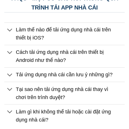
TRÌNH TẢI APP NHÀ CÁI
Làm thế nào để tải ứng dụng nhà cái trên
thiết bị iOS?
Cách tải ứng dụng nhà cái trên thiết bị
Android như thế nào?
Tải ứng dụng nhà cái cần lưu ý những gì?
Tại sao nên tải ứng dụng nhà cái thay vì
chơi trên trình duyệt?
Làm gì khi không thể tải hoặc cài đặt ứng
dụng nhà cái?