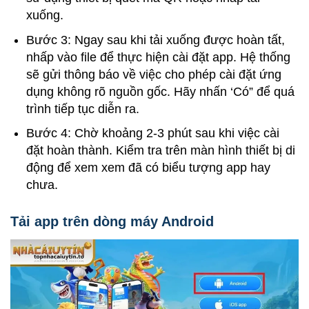
xuống.
Bước 3: Ngay sau khi tải xuống được hoàn tất,
nhấp vào file để thực hiện cài đặt app. Hệ thống
sẽ gửi thông báo về việc cho phép cài đặt ứng
dụng không rõ nguồn gốc. Hãy nhấn ‘Có” để quá
trình tiếp tục diễn ra.
Bước 4: Chờ khoảng 2-3 phút sau khi việc cài
đặt hoàn thành. Kiểm tra trên màn hình thiết bị di
động để xem xem đã có biểu tượng app hay
chưa.
Tải app trên dòng máy Android