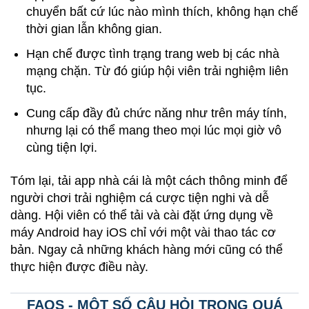
chuyển bất cứ lúc nào mình thích, không hạn chế
thời gian lẫn không gian.
Hạn chế được tình trạng trang web bị các nhà
mạng chặn. Từ đó giúp hội viên trải nghiệm liên
tục.
Cung cấp đầy đủ chức năng như trên máy tính,
nhưng lại có thể mang theo mọi lúc mọi giờ vô
cùng tiện lợi.
Tóm lại, tải app nhà cái là một cách thông minh để
người chơi trải nghiệm cá cược tiện nghi và dễ
dàng. Hội viên có thể tải và cài đặt ứng dụng về
máy Android hay iOS chỉ với một vài thao tác cơ
bản. Ngay cả những khách hàng mới cũng có thể
thực hiện được điều này.
FAQS - MỘT SỐ CÂU HỎI TRONG QUÁ