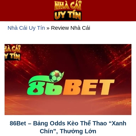
Bỏ
qua
nội
dung
Nhà Cái Uy Tín
»
Review Nhà Cái
86Bet – Bảng Odds Kèo Thể Thao “Xanh
Chín”, Thưởng Lớn