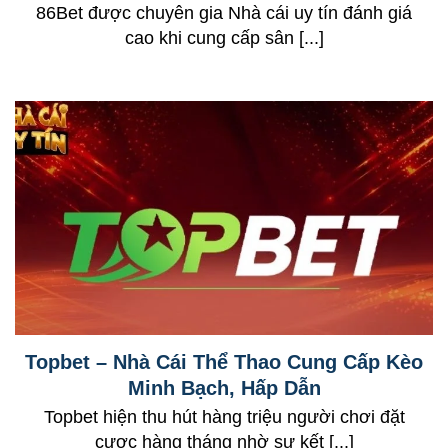
86Bet được chuyên gia Nhà cái uy tín đánh giá
cao khi cung cấp sân [...]
Topbet – Nhà Cái Thể Thao Cung Cấp Kèo
Minh Bạch, Hấp Dẫn
Topbet hiện thu hút hàng triệu người chơi đặt
cược hàng tháng nhờ sự kết [...]