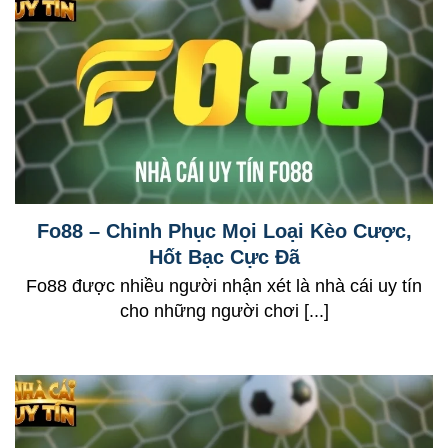
Fo88 – Chinh Phục Mọi Loại Kèo Cược,
Hốt Bạc Cực Đã
Fo88 được nhiều người nhận xét là nhà cái uy tín
cho những người chơi [...]