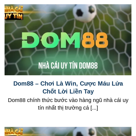
Dom88 – Chơi Là Win, Cược Máu Lửa
Chốt Lời Liền Tay
Dom88 chính thức bước vào hàng ngũ nhà cái uy
tín nhất thị trường cá [...]