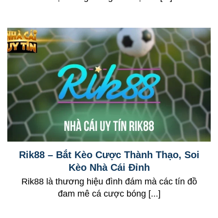
Rik88 – Bắt Kèo Cược Thành Thạo, Soi
Kèo Nhà Cái Đỉnh
Rik88 là thương hiệu đình đám mà các tín đồ
đam mê cá cược bóng [...]