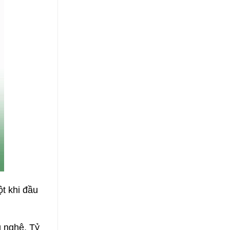
t khi đầu
g nghệ. Tỷ