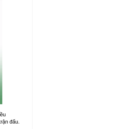
iều
trận đấu.