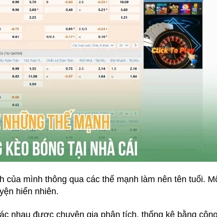
h của mình thông qua các thế mạnh làm nên tên tuổi. Mộ
uyện hiển nhiên.
ác nhau được chuyên gia phân tích, thống kê bằng côn