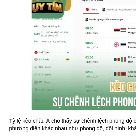
Tỷ lệ kèo châu Á cho thấy sự chênh lệch phong độ c
phương diện khác nhau như phong độ, đội hình, khả