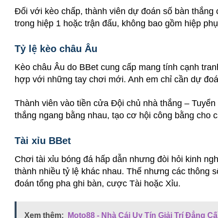
Đối với kèo chấp, thành viên dự đoán số bàn thắng 
trong hiệp 1 hoặc trận đấu, không bao gồm hiệp phụ 
Tỷ lệ kèo châu Âu
Kèo châu Âu do BBet cung cấp mang tính cạnh tranh
hợp với những tay chơi mới. Anh em chỉ cần dự đoán
Thành viên vào tiền cửa Đội chủ nhà thắng – Tuyển 
thắng ngang bằng nhau, tạo cơ hội công bằng cho 
Tài xỉu BBet
Chơi tài xỉu bóng đá hấp dẫn nhưng đòi hỏi kinh 
thành nhiều tỷ lệ khác nhau. Thế nhưng các thông s
đoán tổng pha ghi bàn, cược Tài hoặc Xỉu.
Xem thêm:
Moto88 - Nhà Cái Uy Tín Giải Trí Đẳng 