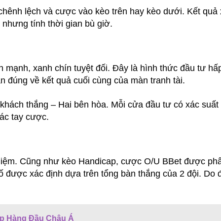
chênh lệch và cược vào kèo trên hay kèo dưới. Kết quả 
nhưng tính thời gian bù giờ.
 mạnh, xanh chín tuyệt đối. Đây là hình thức đầu tư hấ
 đúng về kết quả cuối cùng của màn tranh tài.
khách thắng – Hai bên hòa. Mỗi cửa đầu tư có xác suất
các tay cược.
nghiệm. Cũng như kèo Handicap, cược O/U BBet được phâ
ố được xác định dựa trên tổng bàn thắng của 2 đội. Do 
Cấp Hàng Đầu Châu Á