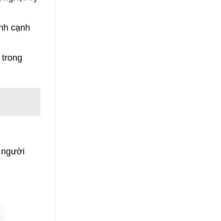
ính cạnh
 trong
à người