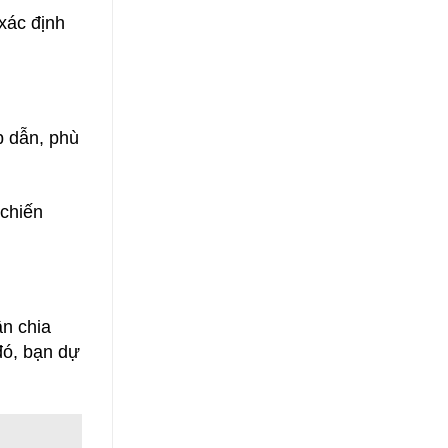
xác định
p dẫn, phù
 chiến
n chia
đó, bạn dự