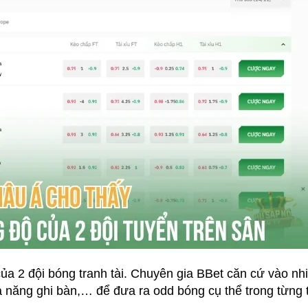
ủa 2 đội bóng tranh tài. Chuyên gia BBet căn cứ vào nh
 năng ghi bàn,… để đưa ra odd bóng cụ thể trong từng 