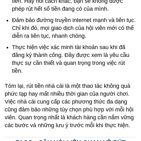
tiền. Hay nói cách khác, bạn sẽ không được
phép rút hết số tiền đang có của mình.
Đảm bảo đường truyền internet mạnh và liên tục.
Chỉ khi đó, mọi giao dịch của hội viên mới có thể
diễn ra liên tục, nhanh chóng.
Thực hiện việc xác minh tài khoản sau khi đã
đăng ký thành công. Đây được xem là yêu cầu
thực sự cần thiết và quan trọng trong việc rút
tiền.
Tóm lại, rút tiền nhà cái là một thao tác không quá
phức tạp hay mất nhiều thời gian của người chơi.
Việc nhà cái cung cấp các phương thức đa dạng
cũng đảm bảo những tùy chọn phù hợp với mỗi hội
viên. Quan trọng nhất là khách hàng cần nắm vững
các bước và những lưu ý trước mỗi khi thực hiện.