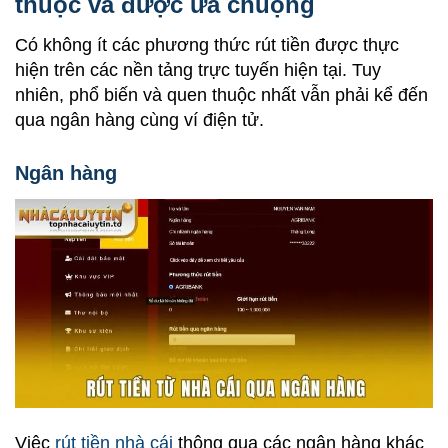
thuộc và được ưa chuộng
Có không ít các phương thức rút tiền được thực
hiện trên các nền tảng trực tuyến hiện tại. Tuy
nhiên, phổ biến và quen thuộc nhất vẫn phải kể đến
qua ngân hàng cùng ví điện tử.
Ngân hàng
Việc
rút tiền nhà cái
thông qua các ngân hàng khác