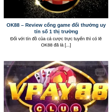
OK88 – Review cổng game đổi thưởng uy
tín số 1 thị trường
Đối với tín đồ của cá cược trực tuyến thì có lẽ
OK88 đã là [...]