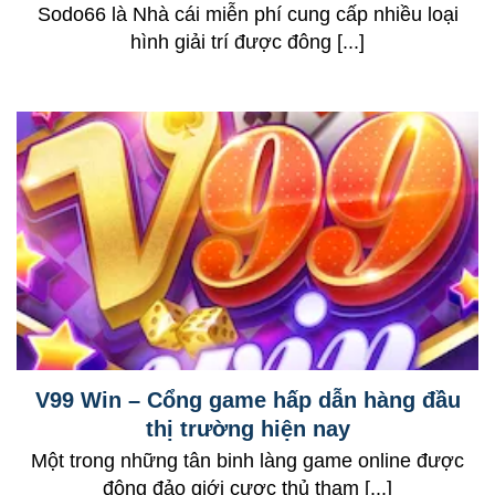
Sodo66 là Nhà cái miễn phí cung cấp nhiều loại
hình giải trí được đông [...]
V99 Win – Cổng game hấp dẫn hàng đầu
thị trường hiện nay
Một trong những tân binh làng game online được
đông đảo giới cược thủ tham [...]