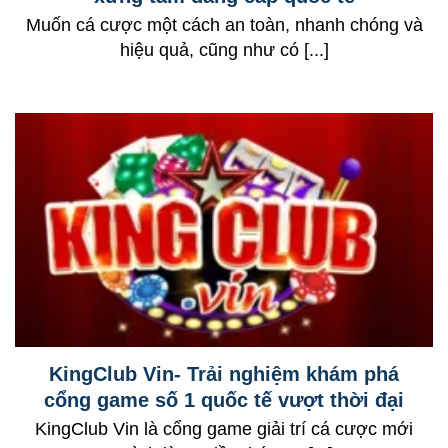
Muốn cá cược một cách an toàn, nhanh chóng và
hiệu quả, cũng như có [...]
KingClub Vin- Trải nghiệm khám phá
cổng game số 1 quốc tế vượt thời đại
KingClub Vin là cổng game giải trí cá cược mới