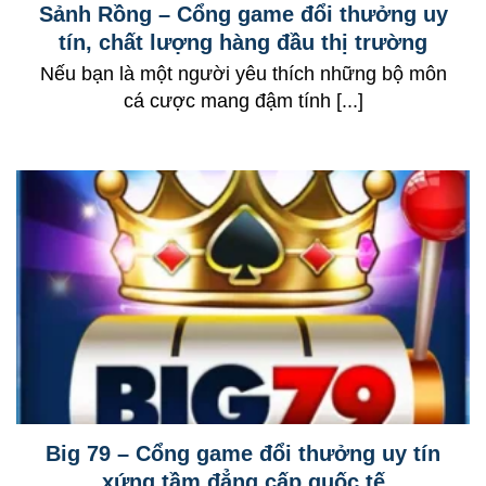
Sảnh Rồng – Cổng game đổi thưởng uy
tín, chất lượng hàng đầu thị trường
Nếu bạn là một người yêu thích những bộ môn
cá cược mang đậm tính [...]
Big 79 – Cổng game đổi thưởng uy tín
xứng tầm đẳng cấp quốc tế