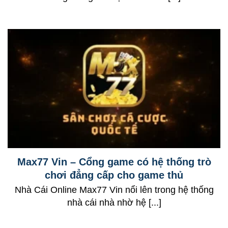
Max77 Vin – Cổng game có hệ thống trò
chơi đẳng cấp cho game thủ
Nhà Cái Online Max77 Vin nổi lên trong hệ thống
nhà cái nhà nhờ hệ [...]