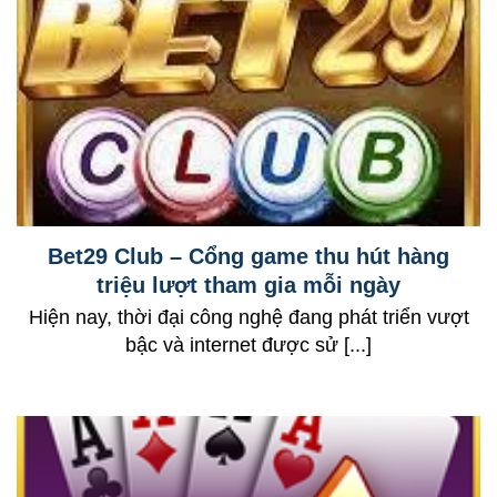
Bet29 Club – Cổng game thu hút hàng
triệu lượt tham gia mỗi ngày
Hiện nay, thời đại công nghệ đang phát triển vượt
bậc và internet được sử [...]