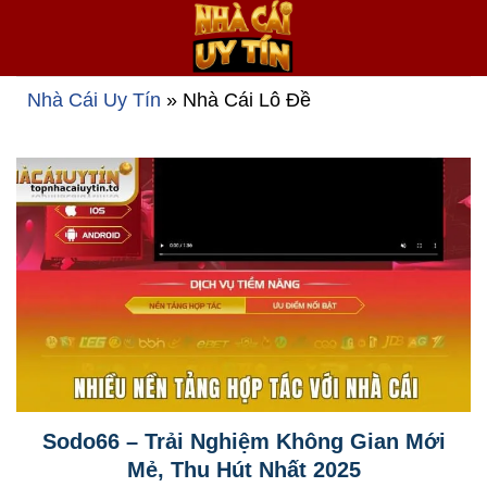
Bỏ
qua
nội
dung
Nhà Cái Uy Tín
»
Nhà Cái Lô Đề
Sodo66 – Trải Nghiệm Không Gian Mới
Mẻ, Thu Hút Nhất 2025