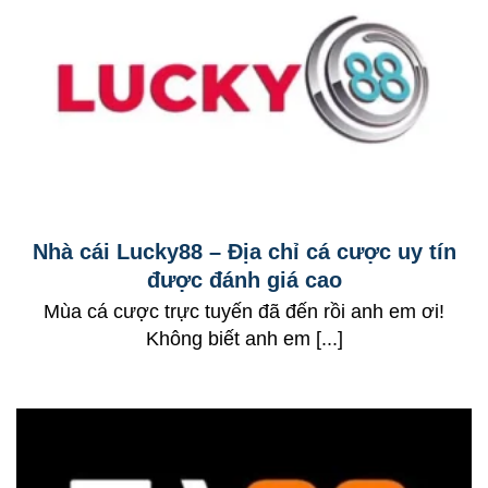
Nhà cái Lucky88 – Địa chỉ cá cược uy tín
được đánh giá cao
Mùa cá cược trực tuyến đã đến rồi anh em ơi!
Không biết anh em [...]