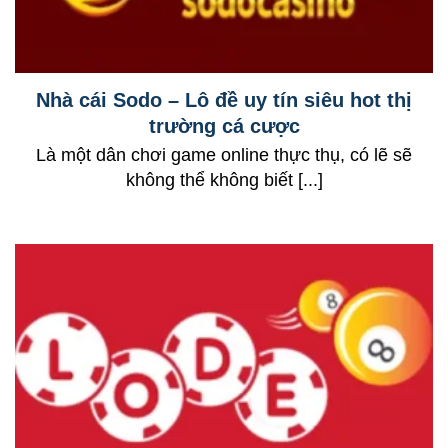
Nhà cái Sodo – Lô đề uy tín siêu hot thị
trường cá cược
Là một dân chơi game online thực thụ, có lẽ sẽ
không thể không biết [...]