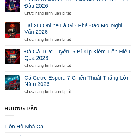
Đổi
Đầu 2026
Thưởng
Là
ở
Chức năng bình luận bị tắt
Gì?
Lô
Chơi
Đề
Tài Xỉu Online Là Gì? Phá Đảo Mọi Nghi
Sao
Online
Vấn 2026
Để
Là
Ăn
Gì?
ở
Chức năng bình luận bị tắt
Tiền
Giải
Tài
2026
Mã
Xỉu
Đá Gà Trực Tuyến: 5 Bí Kíp Kiếm Tiền Hiệu
Toàn
Online
Quả 2026
Diện
Là
Từ
Gì?
ở
Chức năng bình luận bị tắt
Đầu
Phá
Đá
2026
Đảo
Gà
Cá Cược Esport: 7 Chiến Thuật Thắng Lớn
Mọi
Trực
Năm 2026
Nghi
Tuyến:
Vấn
5
ở
Chức năng bình luận bị tắt
2026
Bí
Cá
Kíp
Cược
Kiếm
Esport:
HƯỚNG DẪN
Tiền
7
Hiệu
Chiến
Quả
Thuật
Liên Hệ Nhà Cái
2026
Thắng
Lớn