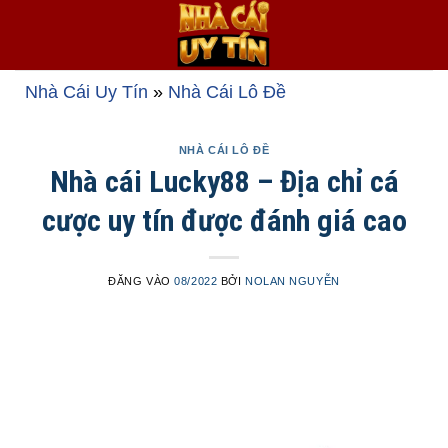
Bỏ
qua
nội
dung
Nhà Cái Uy Tín
»
Nhà Cái Lô Đề
NHÀ CÁI LÔ ĐỀ
Nhà cái Lucky88 – Địa chỉ cá
cược uy tín được đánh giá cao
ĐĂNG VÀO
08/2022
BỞI
NOLAN NGUYỄN