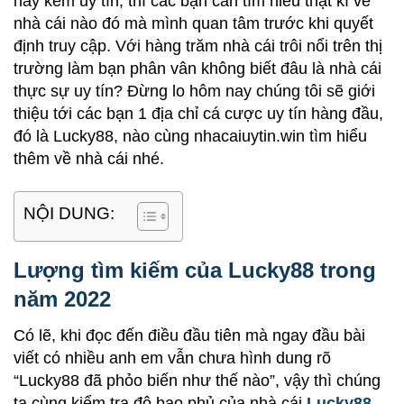
hay kém uy tín, thì các bạn cần tìm hiểu thật kĩ về
nhà cái nào đó mà mình quan tâm trước khi quyết
định truy cập. Với hàng trăm nhà cái trôi nổi trên thị
trường làm bạn phân vân không biết đâu là nhà cái
thực sự uy tín? Đừng lo hôm nay chúng tôi sẽ giới
thiệu tới các bạn 1 địa chỉ cá cược uy tín hàng đầu,
đó là Lucky88, nào cùng nhacaiuytin.win tìm hiểu
thêm về nhà cái nhé.
NỘI DUNG:
Lượng tìm kiếm của Lucky88 trong
năm 2022
Có lẽ, khi đọc đến điều đầu tiên mà ngay đầu bài
viết có nhiều anh em vẫn chưa hình dung rõ
“Lucky88 đã phỏo biến như thế nào”, vậy thì chúng
ta cùng kiểm tra độ bao phủ của nhà cái
Lucky88