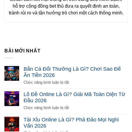
hỗ trợ cộng đồng bet thủ đưa ra quyết định an toàn,
tránh rủi ro và tận hưởng trò chơi một cách thông minh.
BÀI MỚI NHẤT
Bắn Cá Đổi Thưởng Là Gì? Chơi Sao Để
Ăn Tiền 2026
ở
Chức năng bình luận bị tắt
Bắn
Cá
Lô Đề Online Là Gì? Giải Mã Toàn Diện Từ
Đổi
Đầu 2026
Thưởng
Là
ở
Chức năng bình luận bị tắt
Gì?
Lô
Chơi
Đề
Tài Xỉu Online Là Gì? Phá Đảo Mọi Nghi
Sao
Online
Vấn 2026
Để
Là