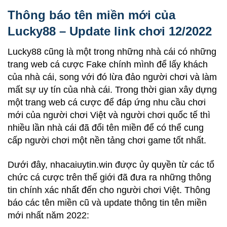
Thông báo tên miền mới của
Lucky88 – Update link chơi 12/2022
Lucky88 cũng là một trong những nhà cái có những
trang web cá cược Fake chính mình để lấy khách
của nhà cái, song với đó lừa đảo người chơi và làm
mất sự uy tín của nhà cái. Trong thời gian xây dựng
một trang web cá cược để đáp ứng nhu cầu chơi
mới của người chơi Việt và người chơi quốc tế thì
nhiều lần nhà cái đã đổi tên miền để có thể cung
cấp người chơi một nền tảng chơi game tốt nhất.
Dưới đây, nhacaiuytin.win được ủy quyền từ các tổ
chức cá cược trên thế giới đã đưa ra những thông
tin chính xác nhất đến cho người chơi Việt. Thông
báo các tên miền cũ và update thông tin tên miền
mới nhất năm 2022: