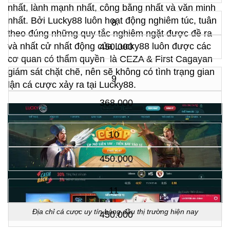
nhất, lành mạnh nhất, công bằng nhất và văn minh
nhất. Bởi Lucky88 luôn hoạt động nghiêm túc, tuân
8
theo đúng những quy tắc nghiêm ngặt được đề ra
và nhất cử nhất động của Lucky88 luôn được các
450.000
cơ quan có thẩm quyền là CEZA & First Cagayan
giám sát chặt chẽ, nên sẽ không có tình trạng gian
9
lận cá cược xảy ra tại Lucky88.
368.000
10
450.000
11
Địa chỉ cá cược uy tín hàng đầu thị trường hiện nay
450.000