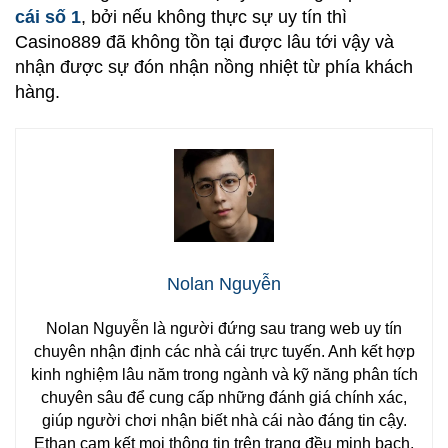
cái số 1
, bởi nếu không thực sự uy tín thì
Casino889 đã không tồn tại được lâu tới vậy và
nhận được sự đón nhận nồng nhiệt từ phía khách
hàng.
Nolan Nguyễn
Nolan Nguyễn là người đứng sau trang web uy tín
chuyên nhận định các nhà cái trực tuyến. Anh kết hợp
kinh nghiệm lâu năm trong ngành và kỹ năng phân tích
chuyên sâu để cung cấp những đánh giá chính xác,
giúp người chơi nhận biết nhà cái nào đáng tin cậy.
Ethan cam kết mọi thông tin trên trang đều minh bạch,