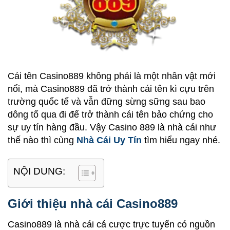
Cái tên Casino889 không phải là một nhân vật mới
nổi, mà Casino889 đã trở thành cái tên kì cựu trên
trường quốc tế và vẫn đững sừng sững sau bao
dông tố qua đi để trở thành cái tên bảo chứng cho
sự uy tín hàng đầu. Vậy Casino 889 là nhà cái như
thế nào thì cùng
Nhà Cái Uy Tín
tìm hiểu ngay nhé.
NỘI DUNG:
Giới thiệu nhà cái Casino889
Casino889 là nhà cái cá cược trực tuyến có nguồn