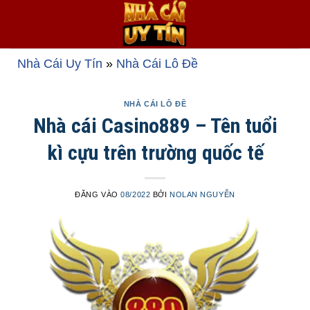
Bỏ
qua
nội
dung
Nhà Cái Uy Tín
»
Nhà Cái Lô Đề
NHÀ CÁI LÔ ĐỀ
Nhà cái Casino889 – Tên tuổi
kì cựu trên trường quốc tế
ĐĂNG VÀO
08/2022
BỞI
NOLAN NGUYỄN