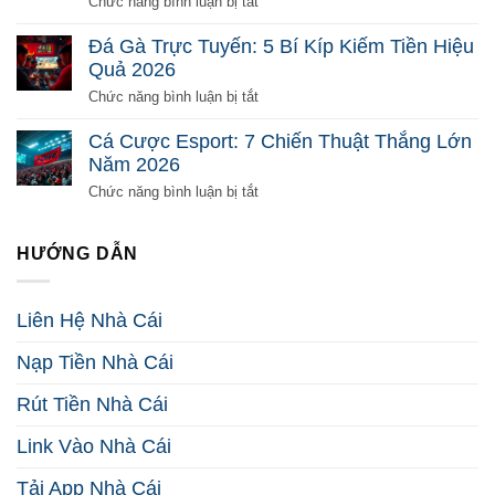
Gì?
ở
Chức năng bình luận bị tắt
Tiền
Giải
Tài
2026
Mã
Xỉu
Đá Gà Trực Tuyến: 5 Bí Kíp Kiếm Tiền Hiệu
Toàn
Online
Quả 2026
Diện
Là
Từ
Gì?
ở
Chức năng bình luận bị tắt
Đầu
Phá
Đá
2026
Đảo
Gà
Cá Cược Esport: 7 Chiến Thuật Thắng Lớn
Mọi
Trực
Năm 2026
Nghi
Tuyến:
Vấn
5
ở
Chức năng bình luận bị tắt
2026
Bí
Cá
Kíp
Cược
Kiếm
Esport:
HƯỚNG DẪN
Tiền
7
Hiệu
Chiến
Quả
Thuật
Liên Hệ Nhà Cái
2026
Thắng
Lớn
Nạp Tiền Nhà Cái
Năm
2026
Rút Tiền Nhà Cái
Link Vào Nhà Cái
Tải App Nhà Cái