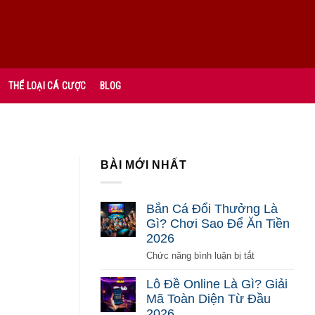
THỂ LOẠI CÁ CƯỢC
BLOG
BÀI MỚI NHẤT
Bắn Cá Đổi Thưởng Là
Gì? Chơi Sao Để Ăn Tiền
2026
ở
Chức năng bình luận bị tắt
Bắn
Cá
Lô Đề Online Là Gì? Giải
Đổi
Mã Toàn Diện Từ Đầu
Thưởng
2026
Là