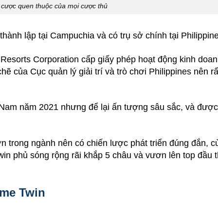
á cược quen thuộc của mọi cược thủ
ành lập tại Campuchia và có trụ sở chính tại Philippine
Resorts Corporation cấp giấy phép hoạt động kinh doa
 của Cục quản lý giải trí và trò chơi Philippines nên rấ
t Nam năm 2021 nhưng để lại ấn tượng sâu sắc, và đượ
n trong ngành nên có chiến lược phát triển đúng đắn, c
win phủ sóng rộng rãi khắp 5 châu và vươn lên top đầu t
ame Twin