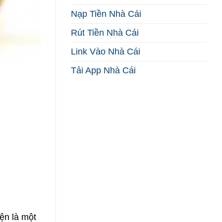
Lớn
Nạp Tiền Nhà Cái
Năm
2026
Rút Tiền Nhà Cái
Link Vào Nhà Cái
Tải App Nhà Cái
iện là một