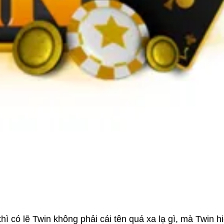
ì có lẽ Twin không phải cái tên quá xa lạ gì, mà Twin h