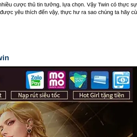
nhiều cược t
hủ tin tưởng, lựa chọn. Vậy Twin có thực s
i được yêu thích đến vậy, thực hư ra sao chúng ta hãy c
win