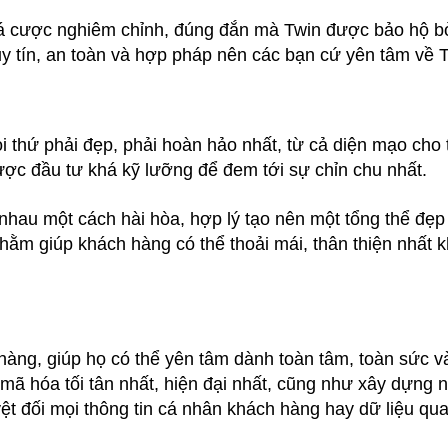
cá cược nghiêm chỉnh, đúng đắn mà Twin được bảo hộ b
 tín, an toàn và hợp pháp nên các bạn cứ yên tâm về T
 thứ phải đẹp, phải hoàn hảo nhất, từ cả diện mạo cho t
ược đầu tư khá kỹ lưỡng để đem tới sự chỉn chu nhất.
hau một cách hài hòa, hợp lý tạo nên một tổng thể đẹp
hằm giúp khách hàng có thể thoải mái, thân thiện nhất kh
h hàng, giúp họ có thể yên tâm dành toàn tâm, toàn sức 
ã hóa tối tân nhất, hiện đại nhất, cũng như xây dựng n
 đối mọi thông tin cá nhân khách hàng hay dữ liệu qua