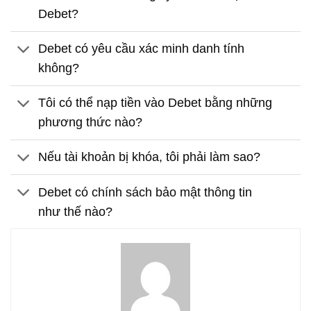
Debet?
Debet có yêu cầu xác minh danh tính
không?
Tôi có thể nạp tiền vào Debet bằng những
phương thức nào?
Nếu tài khoản bị khóa, tôi phải làm sao?
Debet có chính sách bảo mật thông tin
như thế nào?