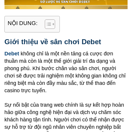
NỘI DUNG:
Giới thiệu về sân chơi Debet
Debet
không chỉ là một nền tảng cá cược đơn
thuần mà còn là một thế giới giải trí đa dạng và
phong phú. Khi bước chân vào sân chơi, người
chơi sẽ được trải nghiệm một không gian không chỉ
riêng biệt mà còn đầy màu sắc, từ thể thao đến
casino trực tuyến.
Sự nổi bật của trang web chính là sự kết hợp hoàn
hảo giữa công nghệ hiện đại và dịch vụ chăm sóc
khách hàng tận tình. Người chơi có thể nhận được
sự hỗ trợ từ đội ngũ nhân viên chuyên nghiệp bất