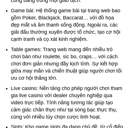
công bằng trong mọi giao dịch.
Game bài:
Hệ thống game bài tại trang web bao
gồm Poker, Blackjack, Baccarat… với đồ họa
đẹp mắt và âm thanh sống động. Ngoài ra, các
giải đấu thường xuyên được tổ chức, tạo cơ hội
cạnh tranh và cọ xát kinh nghiệm.
Table games:
Trang web mang đến nhiều trò
chơi bàn như roulette, sic bo, craps… với cách
chơi đơn giản nhưng đầy kịch tính. Sự kết hợp
giữa may mắn và chiến thuật giúp người chơi tối
ưu cơ hội thắng lớn.
Live casino:
Nền tảng cho phép người chơi tham
gia live casino với dealer chuyên nghiệp qua
video trực tiếp. Tính năng tương tác giúp tạo
cảm giác chân thực như tại sòng bạc thực thụ,
cùng với nhiều tùy chọn cược linh hoạt.
Slots:
Kho game slots đa dạng chủ đề, từ cổ điển