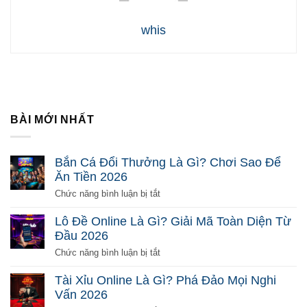
whis
BÀI MỚI NHẤT
Bắn Cá Đổi Thưởng Là Gì? Chơi Sao Để
Ăn Tiền 2026
ở
Chức năng bình luận bị tắt
Bắn
Cá
Lô Đề Online Là Gì? Giải Mã Toàn Diện Từ
Đổi
Đầu 2026
Thưởng
Là
ở
Chức năng bình luận bị tắt
Gì?
Lô
Chơi
Đề
Tài Xỉu Online Là Gì? Phá Đảo Mọi Nghi
Sao
Online
Vấn 2026
Để
Là