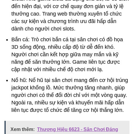
đến hiện đại, với cơ chế quay đơn giản và tỷ lệ
thưởng cao. Trang web thường xuyên tổ chức
các sự kiện và chương trình ưu đãi hấp dẫn
dành cho người chơi slots.
Bắn cá:
Trò chơi bắn cá tại sân chơi có đồ họa
3D sống động, nhiều cấp độ từ dễ đến khó.
Người chơi cần kết hợp giữa may mắn và kỹ
năng để săn thưởng lớn. Game liên tục được
cập nhật với nhiều chế độ chơi mới lạ.
Nổ hũ:
Nổ hũ tại sân chơi mang đến cơ hội trúng
jackpot khổng lồ. Mức thưởng tăng nhanh, giúp
người chơi có thể đổi đời chỉ với một vòng quay.
Ngoài ra, nhiều sự kiện và khuyến mãi hấp dẫn
liên tục được tổ chức để tăng cơ hội thắng lớn.
Xem thêm:
Thương Hiệu 6623 - Sân Chơi Đáng