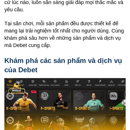
cứ lúc nào, luôn sẵn sàng giải đáp mọi thắc mắc và
yêu cầu.
Tại sân chơi, mỗi sản phẩm đều được thiết kế để
mang lại trải nghiệm tốt nhất cho người dùng. Cùng
khám phá sâu hơn về những sản phẩm và dịch vụ
mà Debet cung cấp.
Khám phá các sản phẩm và dịch vụ
của Debet