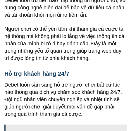
Debet luôn ưu tiên bảo mật thông tin người chơi, sử
dụng công nghệ hiện đại để bảo vệ dữ liệu cá nhân
và tài khoản khỏi mọi rủi ro tiềm ẩn.
Người chơi có thể yên tâm khi tham gia cá cược tại
hệ thống mà không phải lo lắng về việc thông tin cá
nhân của mình bị rò rỉ hay đánh cắp. Đây là một
trong những yếu tố quan trọng giúp trang web duy
trì được lòng tin từ phía khách hàng.
Hỗ trợ khách hàng 24/7
Debet luôn sẵn sàng hỗ trợ người chơi bất cứ lúc
nào thông qua dịch vụ chăm sóc khách hàng 24/7.
Đội ngũ nhân viên chuyên nghiệp và nhiệt tình sẽ
giúp người chơi giải quyết mọi vấn đề gặp phải
trong quá trình tham gia cá cược.