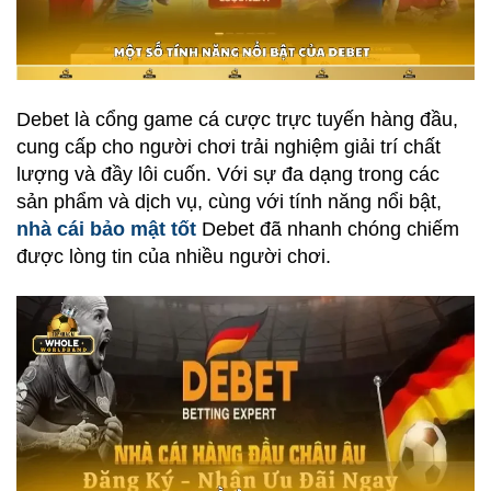
Debet là cổng game cá cược trực tuyến hàng đầu,
cung cấp cho người chơi trải nghiệm giải trí chất
lượng và đầy lôi cuốn. Với sự đa dạng trong các
sản phẩm và dịch vụ, cùng với tính năng nổi bật,
nhà cái bảo mật tốt
Debet đã nhanh chóng chiếm
được lòng tin của nhiều người chơi.