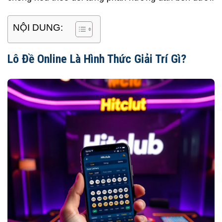
NỘI DUNG:
Lô Đề Online Là Hình Thức Giải Trí Gì?