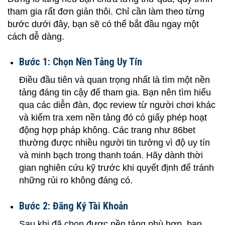
tham gia rất đơn giản thôi. Chỉ cần làm theo từng
bước dưới đây, bạn sẽ có thể bắt đầu ngay một
cách dễ dàng.
Bước 1: Chọn Nền Tảng Uy Tín
Điều đầu tiên và quan trọng nhất là tìm một nền
tảng đáng tin cậy để tham gia. Bạn nên tìm hiểu
qua các diễn đàn, đọc review từ người chơi khác
và kiểm tra xem nền tảng đó có giấy phép hoạt
động hợp pháp không. Các trang như 86bet
thường được nhiều người tin tưởng vì độ uy tín
và minh bạch trong thanh toán. Hãy dành thời
gian nghiên cứu kỹ trước khi quyết định để tránh
những rủi ro không đáng có.
Bước 2: Đăng Ký Tài Khoản
Sau khi đã chọn được nền tảng phù hợp, bạn