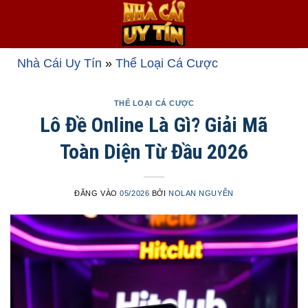
Bỏ
qua
nội
dung
Nhà Cái Uy Tín
»
Thể Loại Cá Cược
THỂ LOẠI CÁ CƯỢC
Lô Đề Online Là Gì? Giải Mã
Toàn Diện Từ Đầu 2026
ĐĂNG VÀO
05/2026
BỞI
NOLAN NGUYỄN