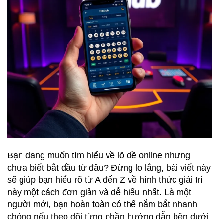
Bạn đang muốn tìm hiểu về lô đề online nhưng
chưa biết bắt đầu từ đâu? Đừng lo lắng, bài viết này
sẽ giúp bạn hiểu rõ từ A đến Z về hình thức giải trí
này một cách đơn giản và dễ hiểu nhất. Là một
người mới, bạn hoàn toàn có thể nắm bắt nhanh
chóng nếu theo dõi từng phần hướng dẫn bên dưới.