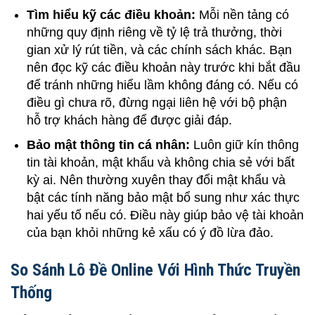
Tìm hiểu kỹ các điều khoản:
Mỗi nền tảng có
những quy định riêng về tỷ lệ trả thưởng, thời
gian xử lý rút tiền, và các chính sách khác. Bạn
nên đọc kỹ các điều khoản này trước khi bắt đầu
để tránh những hiểu lầm không đáng có. Nếu có
điều gì chưa rõ, đừng ngại liên hệ với bộ phận
hỗ trợ khách hàng để được giải đáp.
Bảo mật thông tin cá nhân:
Luôn giữ kín thông
tin tài khoản, mật khẩu và không chia sẻ với bất
kỳ ai. Nên thường xuyên thay đổi mật khẩu và
bật các tính năng bảo mật bổ sung như xác thực
hai yếu tố nếu có. Điều này giúp bảo vệ tài khoản
của bạn khỏi những kẻ xấu có ý đồ lừa đảo.
So Sánh Lô Đề Online Với Hình Thức Truyền
Thống