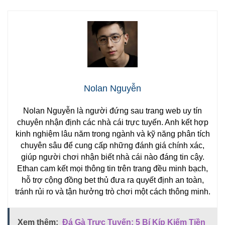
Nolan Nguyễn
Nolan Nguyễn là người đứng sau trang web uy tín
chuyên nhận định các nhà cái trực tuyến. Anh kết hợp
kinh nghiệm lâu năm trong ngành và kỹ năng phân tích
chuyên sâu để cung cấp những đánh giá chính xác,
giúp người chơi nhận biết nhà cái nào đáng tin cậy.
Ethan cam kết mọi thông tin trên trang đều minh bạch,
hỗ trợ cộng đồng bet thủ đưa ra quyết định an toàn,
tránh rủi ro và tận hưởng trò chơi một cách thông minh.
Xem thêm:
Đá Gà Trực Tuyến: 5 Bí Kíp Kiếm Tiền