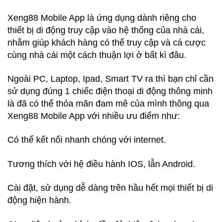
Xeng88 Mobile App là ứng dụng dành riêng cho
thiết bị di động truy cập vào hệ thống của nhà cái,
nhằm giúp khách hàng có thể truy cập và cá cược
cùng nhà cái một cách thuận lợi ở bất kì đâu.
Ngoài PC, Laptop, Ipad, Smart TV ra thì bạn chỉ cần
sử dụng đúng 1 chiếc điện thoại di động thông minh
là đã có thể thỏa mãn đam mê của mình thông qua
Xeng88 Mobile App với nhiều ưu điểm như:
Có thể kết nối nhanh chóng với internet.
Tương thích với hệ điều hành IOS, lẫn Android.
Cài đặt, sử dụng dễ dàng trên hầu hết mọi thiết bị di
động hiện hành.