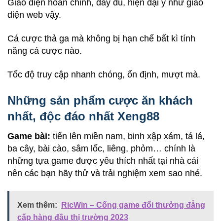
Giao diện hoản chỉnh, đầy đủ, hiện đại y như giao
diện web vậy.
Cá cược thả ga mà không bị hạn chế bất kì tính
năng cá cược nào.
Tốc độ truy cập nhanh chóng, ổn định, mượt mà.
Những sản phẩm cược ăn khách
nhất, độc đáo nhất Xeng88
Game bài:
tiến lên miền nam, binh xập xám, tá lá,
ba cây, bài cào, sâm lốc, liêng, phỏm… chính là
những tựa game được yêu thích nhất tại nhà cái
nên các bạn hãy thử và trải nghiệm xem sao nhé.
Xem thêm:
RicWin – Cổng game đổi thưởng đẳng
cấp hàng đầu thị trường 2023