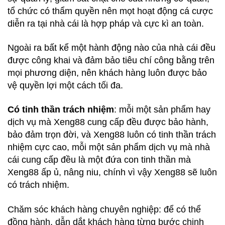
tổ chức có thẩm quyền nên mọt hoạt động cá cược
diễn ra tại nhà cái là hợp pháp và cực kì an toàn.
Ngoài ra bất kể một hành động nào của nhà cái đều
được công khai và đảm bảo tiêu chí công bằng trên
mọi phương diện, nên khách hàng luôn được bảo
vệ quyền lợi một cách tối đa.
Có tinh thần trách nhiệm
: mỗi một sản phẩm hay
dịch vụ mà Xeng88 cung cấp đều được bảo hành,
bảo đảm trọn đời, và Xeng88 luôn có tinh thần trách
nhiệm cực cao, mỗi một sản phẩm dịch vụ mà nhà
cái cung cấp đều là một đứa con tinh thần mà
Xeng88 ấp ủ, nâng niu, chính vì vậy Xeng88 sẽ luôn
có trách nhiệm.
Chăm sóc khách hàng chuyên nghiệp: để có thể
đồng hành, dẫn dắt khách hàng từng bước chinh