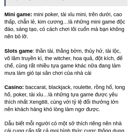
Mini game:
mini poker, tài xỉu mini, trên dưới, cao
thấp, chẵn lẻ, kim cương…là những mini game độc
đáo, sáng tạo, có cách chơi lôi cuốn mà bạn không
nên bỏ lỡ.
Slots game
: thần tài, thằng bờm, thủy hử, tài lộc,
võ lâm truyền kì, the witcher, hoa quả, đột kích, đế
chế, cùng rất nhiều tựa game khác nữa đang làm
mưa làm gió tại sân chơi của nhà cái
Casino:
baccarat, blackjack, roulette, rồng hổ, long
hổ, poker, tài xỉu…là những tựa game được yêu
thích nhất Xeng88, cùng với tỷ lệ đổi thưởng lớn
nên khách hàng khó lòng làm ngơ được.
Dẫu biết mỗi người có một sở thích riêng nên nhà
cái cung cấp tất cả mọi hình thức cược thông dụng