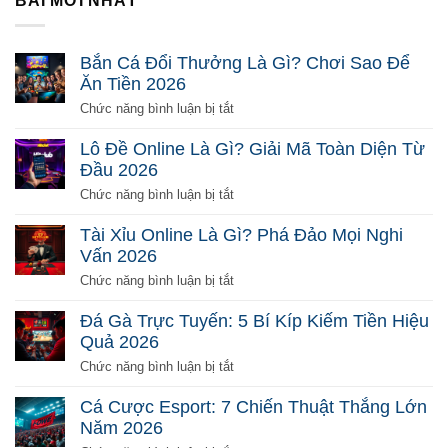
BÀI MỚI NHẤT
Bắn Cá Đổi Thưởng Là Gì? Chơi Sao Để
Ăn Tiền 2026
ở
Chức năng bình luận bị tắt
Bắn
Cá
Lô Đề Online Là Gì? Giải Mã Toàn Diện Từ
Đổi
Đầu 2026
Thưởng
Là
ở
Chức năng bình luận bị tắt
Gì?
Lô
Chơi
Đề
Tài Xỉu Online Là Gì? Phá Đảo Mọi Nghi
Sao
Online
Vấn 2026
Để
Là
Ăn
Gì?
ở
Chức năng bình luận bị tắt
Tiền
Giải
Tài
2026
Mã
Xỉu
Đá Gà Trực Tuyến: 5 Bí Kíp Kiếm Tiền Hiệu
Toàn
Online
Quả 2026
Diện
Là
Từ
Gì?
ở
Chức năng bình luận bị tắt
Đầu
Phá
Đá
2026
Đảo
Gà
Cá Cược Esport: 7 Chiến Thuật Thắng Lớn
Mọi
Trực
Năm 2026
Nghi
Tuyến: