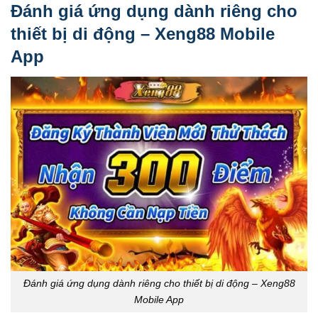
Đánh giá ứng dụng dành riêng cho
thiết bị di động – Xeng88 Mobile
App
Đánh giá ứng dụng dành riêng cho thiết bị di động – Xeng88
Mobile App