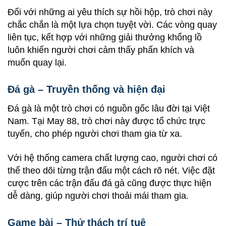
Đối với những ai yêu thích sự hồi hộp, trò chơi này
chắc chắn là một lựa chọn tuyệt vời. Các vòng quay
liên tục, kết hợp với những giải thưởng khổng lồ
luôn khiến người chơi cảm thấy phấn khích và
muốn quay lại.
Đá gà – Truyền thống và hiện đại
Đá gà là một trò chơi có nguồn gốc lâu đời tại Việt
Nam. Tại May 88, trò chơi này được tổ chức trực
tuyến, cho phép người chơi tham gia từ xa.
Với hệ thống camera chất lượng cao, người chơi có
thể theo dõi từng trận đấu một cách rõ nét. Việc đặt
cược trên các trận đấu đá gà cũng được thực hiện
dễ dàng, giúp người chơi thoải mái tham gia.
Game bài – Thử thách trí tuệ