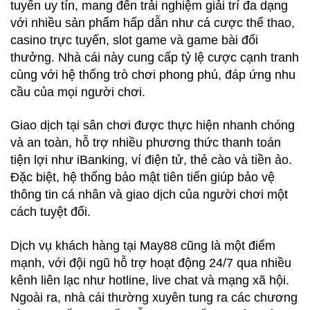
tuyến uy tín, mang đến trải nghiệm giải trí đa dạng
với nhiều sản phẩm hấp dẫn như cá cược thể thao,
casino trực tuyến, slot game và game bài đổi
thưởng. Nhà cái này cung cấp tỷ lệ cược cạnh tranh
cùng với hệ thống trò chơi phong phú, đáp ứng nhu
cầu của mọi người chơi.
Giao dịch tại sân chơi được thực hiện nhanh chóng
và an toàn, hỗ trợ nhiều phương thức thanh toán
tiện lợi như iBanking, ví điện tử, thẻ cào và tiền ảo.
Đặc biệt, hệ thống bảo mật tiên tiến giúp bảo vệ
thông tin cá nhân và giao dịch của người chơi một
cách tuyệt đối.
Dịch vụ khách hàng tại May88 cũng là một điểm
mạnh, với đội ngũ hỗ trợ hoạt động 24/7 qua nhiều
kênh liên lạc như hotline, live chat và mạng xã hội.
Ngoài ra, nhà cái thường xuyên tung ra các chương