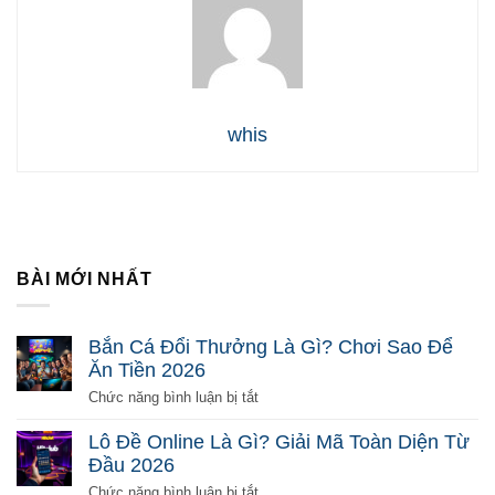
whis
BÀI MỚI NHẤT
Bắn Cá Đổi Thưởng Là Gì? Chơi Sao Để
Ăn Tiền 2026
ở
Chức năng bình luận bị tắt
Bắn
Cá
Lô Đề Online Là Gì? Giải Mã Toàn Diện Từ
Đổi
Đầu 2026
Thưởng
Là
ở
Chức năng bình luận bị tắt