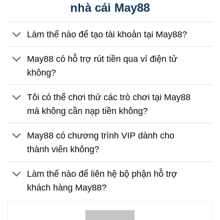
nhà cái May88
Làm thế nào để tạo tài khoản tại May88?
May88 có hỗ trợ rút tiền qua ví điện tử
không?
Tôi có thể chơi thử các trò chơi tại May88
mà không cần nạp tiền không?
May88 có chương trình VIP dành cho
thành viên không?
Làm thế nào để liên hệ bộ phận hỗ trợ
khách hàng May88?