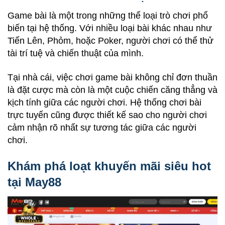
Game bài là một trong những thể loại trò chơi phổ
biến tại hệ thống. Với nhiều loại bài khác nhau như
Tiến Lên, Phỏm, hoặc Poker, người chơi có thể thử
tài trí tuệ và chiến thuật của mình.
Tại nhà cái, việc chơi game bài không chỉ đơn thuần
là đặt cược mà còn là một cuộc chiến căng thẳng và
kịch tính giữa các người chơi. Hệ thống chơi bài
trực tuyến cũng được thiết kế sao cho người chơi
cảm nhận rõ nhất sự tương tác giữa các người
chơi.
Khám phá loạt khuyến mãi siêu hot
tại May88