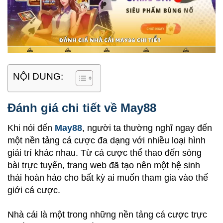
NỘI DUNG:
Đánh giá chi tiết về May88
Khi nói đến
May88
, người ta thường nghĩ ngay đến
một nền tảng cá cược đa dạng với nhiều loại hình
giải trí khác nhau. Từ cá cược thể thao đến sòng
bài trực tuyến, trang web đã tạo nên một hệ sinh
thái hoàn hảo cho bất kỳ ai muốn tham gia vào thế
giới cá cược.
Nhà cái là một trong những nền tảng cá cược trực