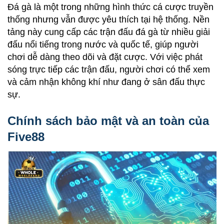
Đá gà là một trong những hình thức cá cược truyền
thống nhưng vẫn được yêu thích tại hệ thống. Nền
tảng này cung cấp các trận đấu đá gà từ nhiều giải
đấu nổi tiếng trong nước và quốc tế, giúp người
chơi dễ dàng theo dõi và đặt cược. Với việc phát
sóng trực tiếp các trận đấu, người chơi có thể xem
và cảm nhận không khí như đang ở sân đấu thực
sự.
Chính sách bảo mật và an toàn của
Five88