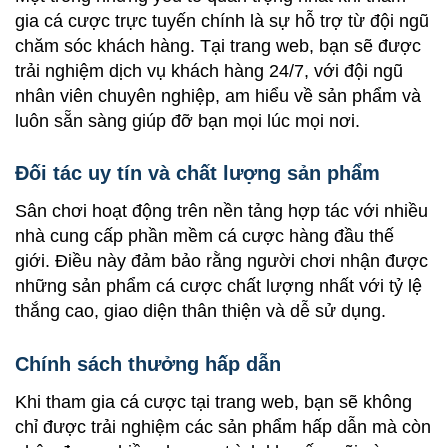
gia cá cược trực tuyến chính là sự hỗ trợ từ đội ngũ
chăm sóc khách hàng. Tại trang web, bạn sẽ được
trải nghiệm dịch vụ khách hàng 24/7, với đội ngũ
nhân viên chuyên nghiệp, am hiểu về sản phẩm và
luôn sẵn sàng giúp đỡ bạn mọi lúc mọi nơi.
Đối tác uy tín và chất lượng sản phẩm
Sân chơi hoạt động trên nền tảng hợp tác với nhiều
nhà cung cấp phần mềm cá cược hàng đầu thế
giới. Điều này đảm bảo rằng người chơi nhận được
những sản phẩm cá cược chất lượng nhất với tỷ lệ
thắng cao, giao diện thân thiện và dễ sử dụng.
Chính sách thưởng hấp dẫn
Khi tham gia cá cược tại trang web, bạn sẽ không
chỉ được trải nghiệm các sản phẩm hấp dẫn mà còn