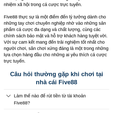
nhiệm xã hội trong cá cược trực tuyến.
Five88 thực sự là một điểm đến lý tưởng dành cho
những tay chơi chuyên nghiệp nhờ vào những sản
phẩm cá cược đa dạng và chất lượng, cùng các
chính sách bảo mật và hỗ trợ khách hàng tuyệt vời.
Với sự cam kết mang đến trải nghiệm tốt nhất cho
người chơi, sân chơi xứng đáng là một trong những
lựa chọn hàng đầu cho những ai yêu thích cá cược
trực tuyến.
Câu hỏi thường gặp khi chơi tại
nhà cái Five88
Làm thế nào để rút tiền từ tài khoản
Five88?