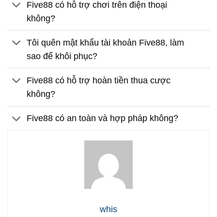
Five88 có hỗ trợ chơi trên điện thoại
không?
Tôi quên mật khẩu tài khoản Five88, làm
sao để khôi phục?
Five88 có hỗ trợ hoàn tiền thua cược
không?
Five88 có an toàn và hợp pháp không?
whis