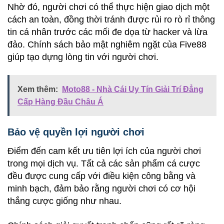
Nhờ đó, người chơi có thể thực hiện giao dịch một
cách an toàn, đồng thời tránh được rủi ro rò rỉ thông
tin cá nhân trước các mối đe dọa từ hacker và lừa
đảo. Chính sách bảo mật nghiêm ngặt của Five88
giúp tạo dựng lòng tin với người chơi.
Xem thêm:
Moto88 - Nhà Cái Uy Tín Giải Trí Đẳng
Cấp Hàng Đầu Châu Á
Bảo vệ quyền lợi người chơi
Điểm đến cam kết ưu tiên lợi ích của người chơi
trong mọi dịch vụ. Tất cả các sản phẩm cá cược
đều được cung cấp với điều kiện công bằng và
minh bạch, đảm bảo rằng người chơi có cơ hội
thắng cược giống như nhau.