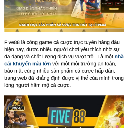
Five88 là cổng game cá cược trực tuyến hàng đầu
hiện nay, được nhiều người chơi yêu thích nhờ sự
đa dạng và chất lượng dịch vụ vượt trội. Là một
nhà
cái khuyến mãi lớn
với một môi trường an toàn,
bảo mật cùng nhiều sản phẩm cá cược hấp dẫn,
trang web đã khẳng định được vị thế của mình trong
lòng người hâm mộ cá cược.