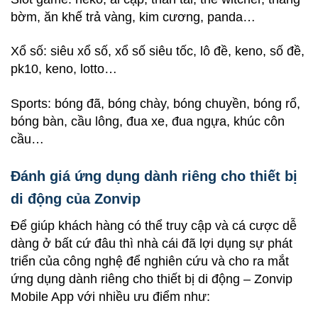
bờm, ăn khế trả vàng, kim cương, panda…
Xổ số: siêu xổ số, xổ số siêu tốc, lô đề, keno, số đề,
pk10, keno, lotto…
Sports: bóng đã, bóng chày, bóng chuyền, bóng rổ,
bóng bàn, cầu lông, đua xe, đua ngựa, khúc côn
cầu…
Đánh giá ứng dụng dành riêng cho thiết bị
di động của Zonvip
Để giúp khách hàng có thể truy cập và cá cược dễ
dàng ở bất cứ đâu thì nhà cái đã lợi dụng sự phát
triển của công nghệ để nghiên cứu và cho ra mắt
ứng dụng dành riêng cho thiết bị di động – Zonvip
Mobile App với nhiều ưu điểm như: