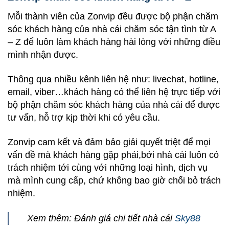
Mỗi thành viên của Zonvip đều được bộ phận chăm
sóc khách hàng của nhà cái chăm sóc tận tình từ A
– Z để luôn làm khách hàng hài lòng với những điều
mình nhận được.
Thông qua nhiều kênh liên hệ như: livechat, hotline,
email, viber…khách hàng có thể liên hệ trực tiếp với
bộ phận chăm sóc khách hàng của nhà cái để được
tư vấn, hỗ trợ kịp thời khi có yêu cầu.
Zonvip cam kết và đảm bảo giải quyết triệt để mọi
vấn đề mà khách hàng gặp phải,bởi nhà cái luôn có
trách nhiệm tới cùng với những loại hình, dịch vụ
mà mình cung cấp, chứ không bao giờ chối bỏ trách
nhiệm.
Xem thêm: Đánh giá chi tiết nhà cái
Sky88