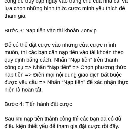
công để truy cập ngay vào trang chủ của nhà cái và
lựa chọn những hình thức cược mình yêu thích để
tham gia.
Bước 3: Nạp tiền vào tài khoản Zonvip
Để có thể đặt cược vào những cửa cược mình
muốn, thì các bạn cần nạp tiền vào tài khoản theo
quy định bằng cách: Nhấn “Nạp tiền” trên thanh
công cụ => Nhấn “Nạp tiền” => Chọn phương thức
nạp tiền => Điền mọi nội dung giao dịch bắt buộc
được yêu cầu => Nhấn “Nạp tiền” để xác nhận thực
hiện là hoàn tất.
Bước 4: Tiến hành đặt cược
Sau khi nạp tiền thành công thì các bạn đã có đủ
điêu kiện thiết yếu để tham gia đặt cược rồi đấy.