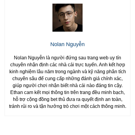
Nolan Nguyễn
Nolan Nguyễn là người đứng sau trang web uy tín
chuyên nhận định các nhà cái trực tuyến. Anh kết hợp
kinh nghiệm lâu năm trong ngành và kỹ năng phân tích
chuyên sâu để cung cấp những đánh giá chính xác,
giúp người chơi nhận biết nhà cái nào đáng tin cậy.
Ethan cam kết mọi thông tin trên trang đều minh bạch,
hỗ trợ cộng đồng bet thủ đưa ra quyết định an toàn,
tránh rủi ro và tận hưởng trò chơi một cách thông minh.