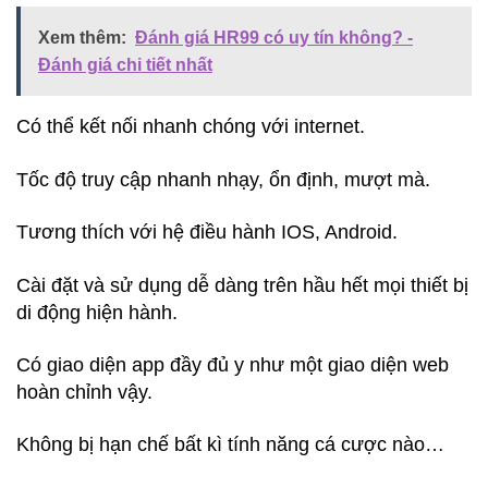
Xem thêm:
Đánh giá HR99 có uy tín không? -
Đánh giá chi tiết nhất
Có thể kết nối nhanh chóng với internet.
Tốc độ truy cập nhanh nhạy, ổn định, mượt mà.
Tương thích với hệ điều hành IOS, Android.
Cài đặt và sử dụng dễ dàng trên hầu hết mọi thiết bị
di động hiện hành.
Có giao diện app đầy đủ y như một giao diện web
hoàn chỉnh vậy.
Không bị hạn chế bất kì tính năng cá cược nào…