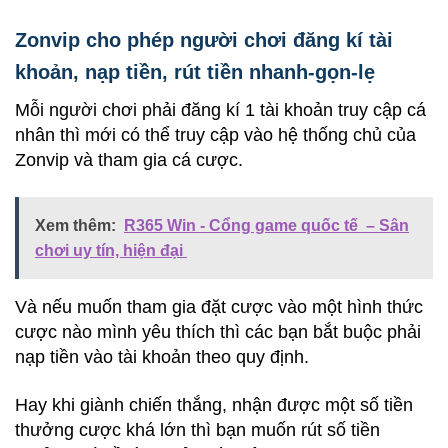
Zonvip cho phép người chơi đăng kí tài
khoản, nạp tiền, rút tiền nhanh-gọn-lẹ
Mỗi người chơi phải đăng kí 1 tài khoản truy cập cá
nhân thì mới có thể truy cập vào hệ thống chủ của
Zonvip và tham gia cá cược.
Xem thêm:
R365 Win - Cổng game quốc tế – Sân
chơi uy tín, hiện đại
Và nếu muốn tham gia đặt cược vào một hình thức
cược nào mình yêu thích thì các bạn bắt buộc phải
nạp tiền vào tài khoản theo quy định.
Hay khi giành chiến thắng, nhận được một số tiền
thưởng cược khá lớn thì bạn muốn rút số tiền