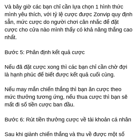
Và bây giờ các bạn chỉ cần lựa chọn 1 hình thức
mình yêu thích, với tỷ lệ cược được Zonvip quy định
sẵn, mức cược do người chơi cân nhắc để đặt
cược cho cửa nào mình thấy có khả năng thắng cao
nhất.
Bước 5: Phân định kết quả cược
Nếu đã đặt cược xong thì các bạn chỉ cần chờ đợi
là hạnh phúc để biết được kết quả cuối cùng.
Nếu may mắn chiến thắng thì bạn ăn cược theo
mức thưởng tương ứng, nếu thua cược thì bạn sẽ
mất đi số tiền cược ban đầu.
Bước 6: Rút tiền thưởng cược về tài khoản cá nhân
Sau khi giành chiến thắng và thu về được một số