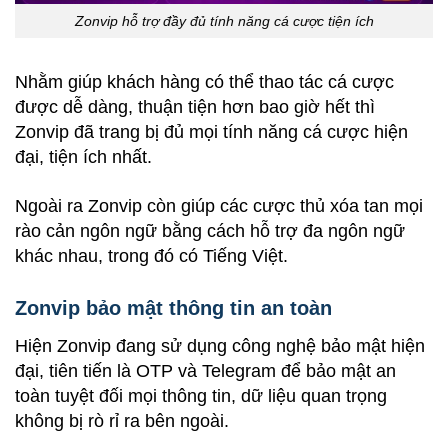
Zonvip hỗ trợ đầy đủ tính năng cá cược tiện ích
Nhằm giúp khách hàng có thể thao tác cá cược
được dễ dàng, thuận tiện hơn bao giờ hết thì
Zonvip đã trang bị đủ mọi tính năng cá cược hiện
đại, tiện ích nhất.
Ngoài ra Zonvip còn giúp các cược thủ xóa tan mọi
rào cản ngôn ngữ bằng cách hỗ trợ đa ngôn ngữ
khác nhau, trong đó có Tiếng Việt.
Zonvip bảo mật thông tin an toàn
Hiện Zonvip đang sử dụng công nghệ bảo mật hiện
đại, tiên tiến là OTP và Telegram để bảo mật an
toàn tuyệt đối mọi thông tin, dữ liệu quan trọng
không bị rò rỉ ra bên ngoài.