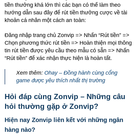
tiền thưởng khá lớn thì các bạn có thể làm theo
hướng dẫn sau đây để rút tiền thưởng cược về tài
khoản cá nhân một cách an toàn:
Đăng nhập trang chủ Zonvip => Nhấn “Rút tiền” =>
Chọn phương thức rút tiền => Hoàn thiện mọi thông
tin rút tiền được yêu cầu theo mẫu có sẵn => Nhấn
“Rút tiền” để xác nhận thực hiện là hoàn tất.
Xem thêm:
Ohay – Đồng hành cùng cổng
game được yêu thích nhất thị trường
Hỏi đáp cùng Zonvip – Những câu
hỏi thường gặp ở Zonvip?
Hiện nay Zonvip liên kết với những ngân
hàng nào?