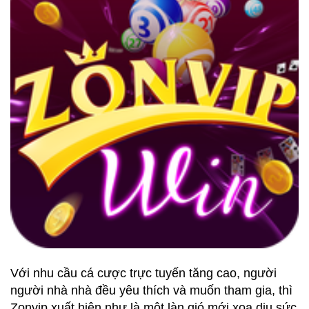
Với nhu cầu cá cược trực tuyến tăng cao, người
người nhà nhà đều yêu thích và muốn tham gia, thì
Zonvip xuất hiện như là một làn gió mới xoa dịu sức