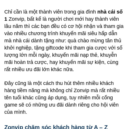
Chỉ cần là một thành viên trong gia đình
nhà cái số
1
Zonvip, bất kể là người chơi mới hay thành viên
lâu năm thì các bạn đều có cơ hội nhận và tham gia
vào nhiều chương trình khuyến mãi siêu hấp dẫn
mà nhà cái dành tặng như: quà chào mừng tân thủ
khởi nghiệp, tặng giftcode khi tham gia cược với số
lượng lớn mỗi ngày, khuyến mãi nạp thẻ, khuyễn
mãi hoàn trả cược, hay khuyến mãi sự kiện, cùng
rất nhiều ưu đãi lớn khác nữa.
Đây cũng là một cách thu hút thêm nhiều khách
hàng tiềm năng mà không chỉ Zonvip mà rất nhiều
tên tuổi khác cũng áp dụng, tuy nhiên mỗi cổng
game sẽ có những ưu đãi dành riêng cho hội viên
của mình.
Zonvip chăm sóc khách hàng từ A – Z