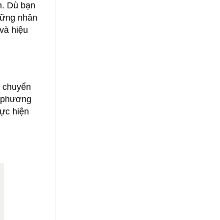
h. Dù bạn
Những nhân
và hiệu
, chuyển
u phương
hực hiện