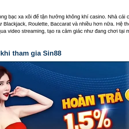
òng bạc xa xôi để tận hưởng không khí casino. Nhà cái 
hư Blackjack, Roulette, Baccarat và nhiều hơn nữa. Hệ th
qua video streaming, tạo ra cảm giác như đang chơi tại 
khi tham gia Sin88