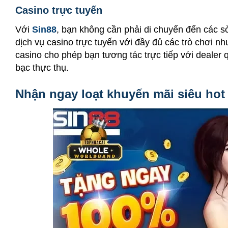
Casino trực tuyến
Với
Sin88
, bạn không cần phải di chuyển đến các s
dịch vụ casino trực tuyến với đầy đủ các trò chơi n
casino cho phép bạn tương tác trực tiếp với dealer 
bạc thực thụ.
Nhận ngay loạt khuyến mãi siêu hot 