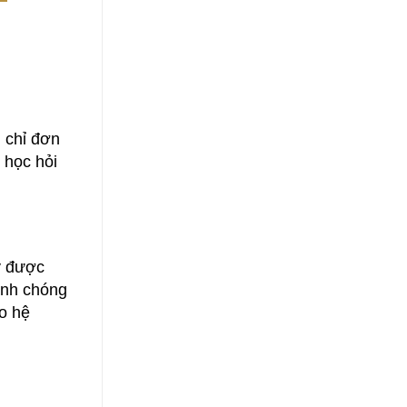
g chỉ đơn
 học hỏi
y được
hanh chóng
ào hệ