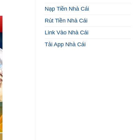
Lớn
Nạp Tiền Nhà Cái
Năm
2026
Rút Tiền Nhà Cái
Link Vào Nhà Cái
Tải App Nhà Cái