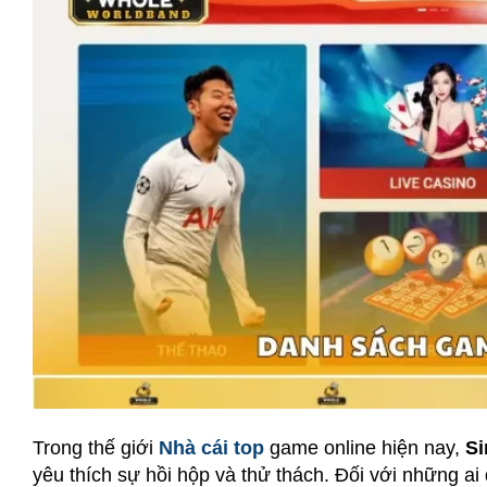
Trong thế giới
Nhà cái top
game online hiện nay,
Si
yêu thích sự hồi hộp và thử thách. Đối với những a