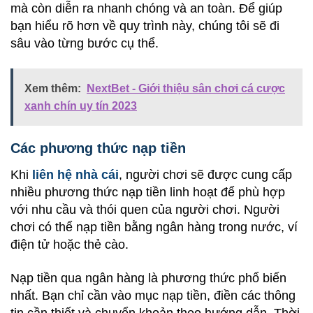
mà còn diễn ra nhanh chóng và an toàn. Để giúp
bạn hiểu rõ hơn về quy trình này, chúng tôi sẽ đi
sâu vào từng bước cụ thể.
Xem thêm:
NextBet - Giới thiệu sân chơi cá cược
xanh chín uy tín 2023
Các phương thức nạp tiền
Khi
liên hệ nhà cái
, người chơi sẽ được
cung cấp
nhiều phương thức nạp tiền linh hoạt để phù hợp
với nhu cầu và thói quen của người chơi. Người
chơi có thể nạp tiền bằng ngân hàng trong nước, ví
điện tử hoặc thẻ cào.
Nạp tiền qua ngân hàng là phương thức phổ biến
nhất. Bạn chỉ cần vào mục nạp tiền, điền các thông