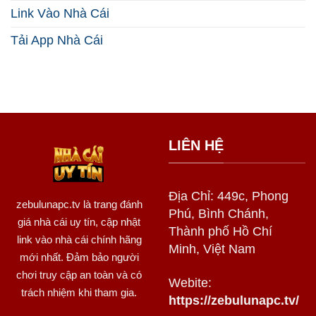
Link Vào Nhà Cái
Tải App Nhà Cái
LIÊN HỆ
Địa Chỉ: 449c, Phong
zebulunapc.tv
là trang đánh
Phú, Bình Chánh,
giá nhà cái uy tín, cập nhật
Thành phố Hồ Chí
link vào nhà cái chính hãng
Minh, Việt Nam
mới nhất. Đảm bảo người
chơi truy cập an toàn và có
Webite:
trách nhiệm khi tham gia.
https://zebulunapc.tv/