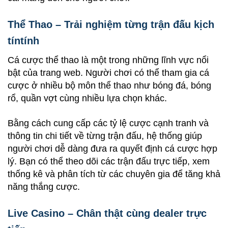
Thể Thao – Trải nghiệm từng trận đấu kịch
tíntính
Cá cược thể thao là một trong những lĩnh vực nổi
bật của trang web. Người chơi có thể tham gia cá
cược ở nhiều bộ môn thể thao như bóng đá, bóng
rổ, quần vợt cùng nhiều lựa chọn khác.
Bằng cách cung cấp các tỷ lệ cược cạnh tranh và
thông tin chi tiết về từng trận đấu, hệ thống giúp
người chơi dễ dàng đưa ra quyết định cá cược hợp
lý. Bạn có thể theo dõi các trận đấu trực tiếp, xem
thống kê và phân tích từ các chuyên gia để tăng khả
năng thắng cược.
Live Casino – Chân thật cùng dealer trực