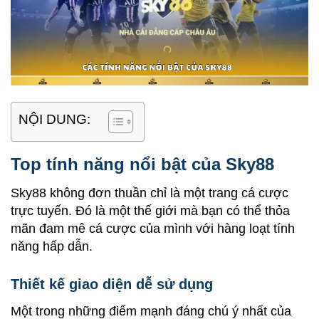
NỘI DUNG:
Top tính năng nổi bật của Sky88
Sky88 không đơn thuần chỉ là một trang cá cược
trực tuyến. Đó là một thế giới mà bạn có thể thỏa
mãn đam mê cá cược của mình với hàng loạt tính
năng hấp dẫn.
Thiết kế giao diện dễ sử dụng
Một trong những điểm mạnh đáng chú ý nhất của