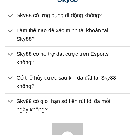
Sky88 có ứng dụng di động không?
Làm thế nào để xác minh tài khoản tại
Sky88?
Sky88 có hỗ trợ đặt cược trên Esports
không?
Có thể hủy cược sau khi đã đặt tại Sky88
không?
Sky88 có giới hạn số tiền rút tối đa mỗi
ngày không?