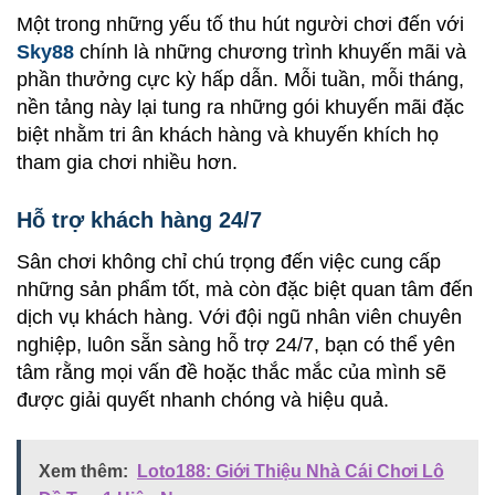
Một trong những yếu tố thu hút người chơi đến với
Sky88
chính là những chương trình khuyến mãi và
phần thưởng cực kỳ hấp dẫn. Mỗi tuần, mỗi tháng,
nền tảng này lại tung ra những gói khuyến mãi đặc
biệt nhằm tri ân khách hàng và khuyến khích họ
tham gia chơi nhiều hơn.
Hỗ trợ khách hàng 24/7
Sân chơi không chỉ chú trọng đến việc cung cấp
những sản phẩm tốt, mà còn đặc biệt quan tâm đến
dịch vụ khách hàng. Với đội ngũ nhân viên chuyên
nghiệp, luôn sẵn sàng hỗ trợ 24/7, bạn có thể yên
tâm rằng mọi vấn đề hoặc thắc mắc của mình sẽ
được giải quyết nhanh chóng và hiệu quả.
Xem thêm:
Loto188: Giới Thiệu Nhà Cái Chơi Lô