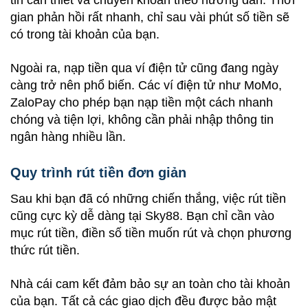
tin cần thiết và chuyển khoản theo hướng dẫn. Thời
gian phản hồi rất nhanh, chỉ sau vài phút số tiền sẽ
có trong tài khoản của bạn.
Ngoài ra, nạp tiền qua ví điện tử cũng đang ngày
càng trở nên phổ biến. Các ví điện tử như MoMo,
ZaloPay cho phép bạn nạp tiền một cách nhanh
chóng và tiện lợi, không cần phải nhập thông tin
ngân hàng nhiều lần.
Quy trình rút tiền đơn giản
Sau khi bạn đã có những chiến thắng, việc rút tiền
cũng cực kỳ dễ dàng tại Sky88. Bạn chỉ cần vào
mục rút tiền, điền số tiền muốn rút và chọn phương
thức rút tiền.
Nhà cái cam kết đảm bảo sự an toàn cho tài khoản
của bạn. Tất cả các giao dịch đều được bảo mật