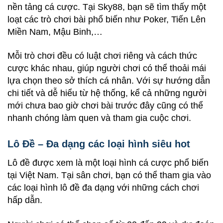
nền tảng cá cược. Tại Sky88, bạn sẽ tìm thấy một
loạt các trò chơi bài phổ biến như Poker, Tiến Lên
Miền Nam, Mậu Binh,…
Mỗi trò chơi đều có luật chơi riêng và cách thức
cược khác nhau, giúp người chơi có thể thoải mái
lựa chọn theo sở thích cá nhân. Với sự hướng dẫn
chi tiết và dễ hiểu từ hệ thống, kể cả những người
mới chưa bao giờ chơi bài trước đây cũng có thể
nhanh chóng làm quen và tham gia cuộc chơi.
Lô Đề – Đa dạng các loại hình siêu hot
Lô đề được xem là một loại hình cá cược phổ biến
tại Việt Nam. Tại sân chơi, bạn có thể tham gia vào
các loại hình lô đề đa dạng với những cách chơi
hấp dẫn.