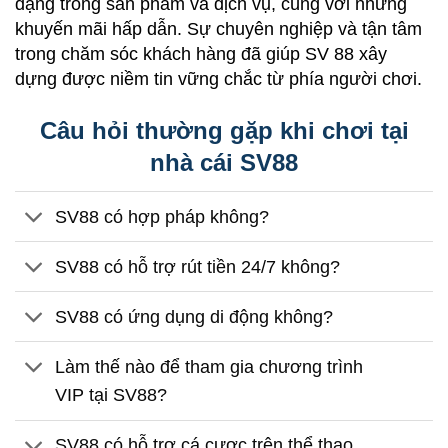
dạng trong sản phẩm và dịch vụ, cùng với những
khuyến mãi hấp dẫn. Sự chuyên nghiệp và tận tâm
trong chăm sóc khách hàng đã giúp SV 88 xây
dựng được niềm tin vững chắc từ phía người chơi.
Câu hỏi thường gặp khi chơi tại
nhà cái SV88
SV88 có hợp pháp không?
SV88 có hỗ trợ rút tiền 24/7 không?
SV88 có ứng dụng di động không?
Làm thế nào để tham gia chương trình
VIP tại SV88?
SV88 có hỗ trợ cá cược trên thể thao