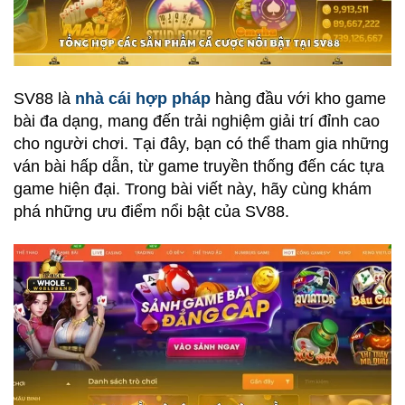
SV88 là
nhà cái hợp pháp
hàng đầu với kho game
bài đa dạng, mang đến trải nghiệm giải trí đỉnh cao
cho người chơi. Tại đây, bạn có thể tham gia những
ván bài hấp dẫn, từ game truyền thống đến các tựa
game hiện đại. Trong bài viết này, hãy cùng khám
phá những ưu điểm nổi bật của SV88.