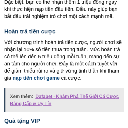
Đặc biệt, bạn có thể nhận thêm 1 triệu đồng ngay
khi thực hiện nạp tiền đầu tiên. Điều này giúp bạn
bắt đầu trải nghiệm trò chơi một cách mạnh mẽ.
Hoàn trả tiền cược
Với chương trình hoàn trả tiền cược, người chơi sẽ
nhận lại 10% số tiền thua trong tuần. Mức hoàn trả
có thể lên đến 5 triệu đồng mỗi tuần, mang đến sự
an tâm cho người chơi. Đây là một cách tuyệt vời
để giảm thiểu rủi ro và giữ vững tinh thần khi tham
gia
nạp tiền chơi game
cá cược.
Xem thêm:
Dafabet - Khám Phá Thế Giới Cá Cược
Đẳng Cấp & Uy Tín
Quà tặng VIP