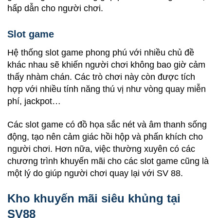
hấp dẫn cho người chơi.
Slot game
Hệ thống slot game phong phú với nhiều chủ đề
khác nhau sẽ khiến người chơi không bao giờ cảm
thấy nhàm chán. Các trò chơi này còn được tích
hợp với nhiều tính năng thú vị như vòng quay miễn
phí, jackpot…
Các slot game có đồ họa sắc nét và âm thanh sống
động, tạo nên cảm giác hồi hộp và phấn khích cho
người chơi. Hơn nữa, việc thường xuyên có các
chương trình khuyến mãi cho các slot game cũng là
một lý do giúp người chơi quay lại với SV 88.
Kho khuyến mãi siêu khủng tại
SV88