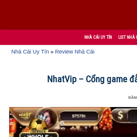
Bỏ
qua
nội
dung
NHÀ CÁI UY TÍN
LIST NHÀ 
Nhà Cái Uy Tín
»
Review Nhà Cái
NhatVip – Cổng game đẳn
ĐĂN