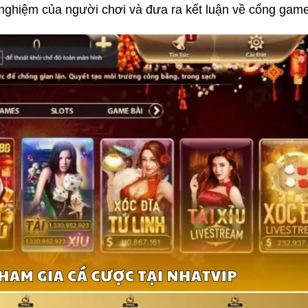
 nghiệm của người chơi và đưa ra kết luận về cổng game