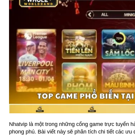
Nhatvip là một trong những cổng game trực tuyến hà
phong phú. Bài viết này sẽ phân tích chi tiết các ưu