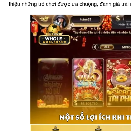
thiệu những trò chơi được ưa chuộng, đánh giá trải