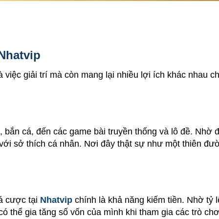
 Nhatvip
 việc giải trí mà còn mang lại nhiều lợi ích khác nhau c
, bắn cá, đến các game bài truyền thống và lô đề. Nhờ 
ới sở thích cá nhân. Nơi đây thật sự như một thiên đườn
á cược tại
Nhatvip
chính là khả năng kiếm tiền. Nhờ tỷ l
ó thể gia tăng số vốn của mình khi tham gia các trò chơ