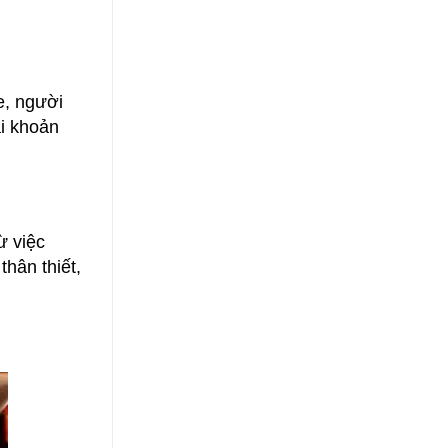
e, người
ài khoản
ừ việc
hân thiết,