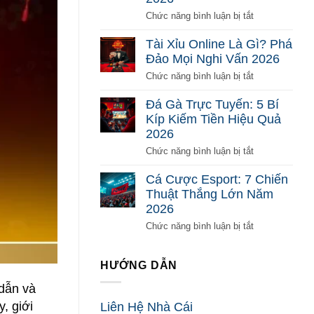
Gì?
ở
Chức năng bình luận bị tắt
Chơi
Lô
Sao
Đề
Tài Xỉu Online Là Gì? Phá
Để
Online
Đảo Mọi Nghi Vấn 2026
Ăn
Là
Tiền
Gì?
ở
Chức năng bình luận bị tắt
2026
Giải
Tài
Mã
Xỉu
Đá Gà Trực Tuyến: 5 Bí
Toàn
Online
Kíp Kiếm Tiền Hiệu Quả
Diện
Là
2026
Từ
Gì?
Đầu
Phá
ở
Chức năng bình luận bị tắt
2026
Đảo
Đá
Mọi
Gà
Cá Cược Esport: 7 Chiến
Nghi
Trực
Thuật Thắng Lớn Năm
Vấn
Tuyến:
2026
2026
5
Bí
ở
Chức năng bình luận bị tắt
Kíp
Cá
Kiếm
Cược
Tiền
Esport:
HƯỚNG DẪN
Hiệu
7
Quả
Chiến
 dẫn và
2026
Thuật
y
, giới
Liên Hệ Nhà Cái
Thắng