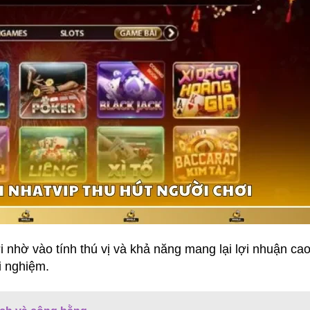
ơi nhờ vào tính thú vị và khả năng mang lại lợi nhuận ca
i nghiệm.