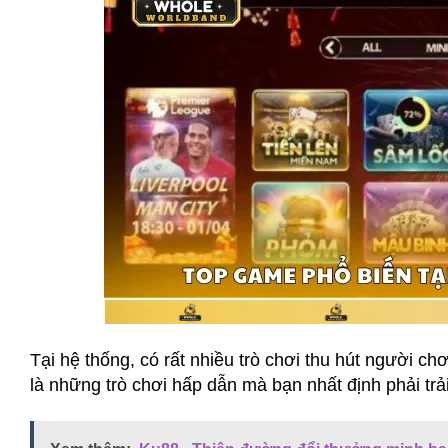
Tại hệ thống, có rất nhiều trò chơi thu hút người ch
là những trò chơi hấp dẫn mà bạn nhất định phải trả