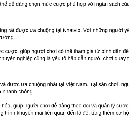
 thể dễ dàng chọn mức cược phù hợp với ngân sách củ
ũng rất được ưa chuộng tại Nhatvip. Với những người yê
 tưởng.
 cược, giúp người chơi có thể tham gia từ bình dân đế
chuyên nghiệp cũng là yếu tố hấp dẫn người chơi quay tr
 và được ưa chuộng nhất tại Việt Nam. Tại sân chơi, ng
và nhanh chóng.
u hóa, giúp người chơi dễ dàng theo dõi và quản lý cược
 trình khuyến mãi liên quan đến lô đề, tăng thêm cơ hộ