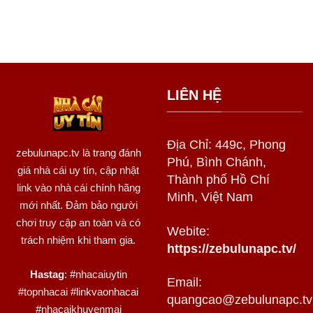
LIÊN HỆ
Địa Chỉ: 449c, Phong
zebulunapc.tv
là trang đánh
Phú, Bình Chánh,
giá nhà cái uy tín, cập nhật
Thành phố Hồ Chí
link vào nhà cái chính hãng
Minh, Việt Nam
mới nhất. Đảm bảo người
chơi truy cập an toàn và có
Webite:
trách nhiệm khi tham gia.
https://zebulunapc.tv/
Hastag
: #nhacaiuytin
Email:
#topnhacai #linkvaonhacai
quangcao@zebulunapc.tv
#nhacaikhuyenmai