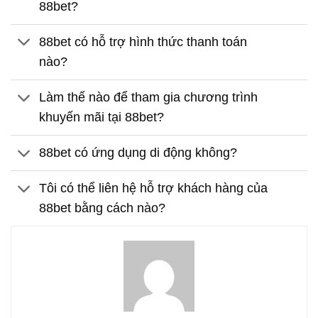
88bet?
88bet có hỗ trợ hình thức thanh toán
nào?
Làm thế nào để tham gia chương trình
khuyến mãi tại 88bet?
88bet có ứng dụng di động không?
Tôi có thể liên hệ hỗ trợ khách hàng của
88bet bằng cách nào?