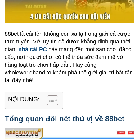
88bet là cái tên không còn xa lạ trong giới cá cược
trực tuyến. Với uy tín đã được khẳng định qua thời
gian,
nhà cái PC
này mang đến một sân chơi đẳng
cấp, nơi người chơi có thể thỏa sức đam mê với
hàng loạt trò chơi hấp dẫn. Hãy cùng
wholeworldband to khám phá thế giới giải trí bất tận
tại đây nhé!
NỘI DUNG:
Tổng quan đôi nét thú vị về 88bet