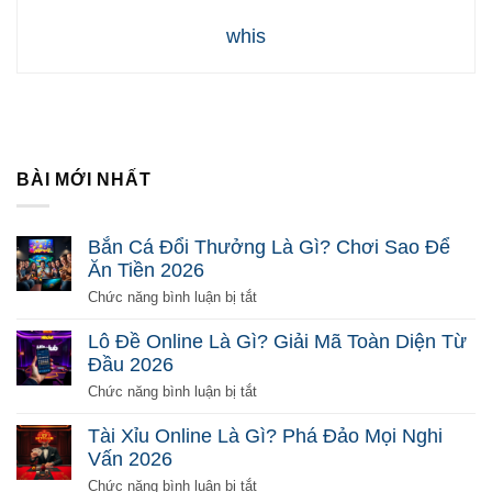
whis
BÀI MỚI NHẤT
Bắn Cá Đổi Thưởng Là Gì? Chơi Sao Để
Ăn Tiền 2026
ở
Chức năng bình luận bị tắt
Bắn
Cá
Lô Đề Online Là Gì? Giải Mã Toàn Diện Từ
Đổi
Đầu 2026
Thưởng
Là
ở
Chức năng bình luận bị tắt
Gì?
Lô
Chơi
Đề
Tài Xỉu Online Là Gì? Phá Đảo Mọi Nghi
Sao
Online
Vấn 2026
Để
Là
Ăn
Gì?
ở
Chức năng bình luận bị tắt