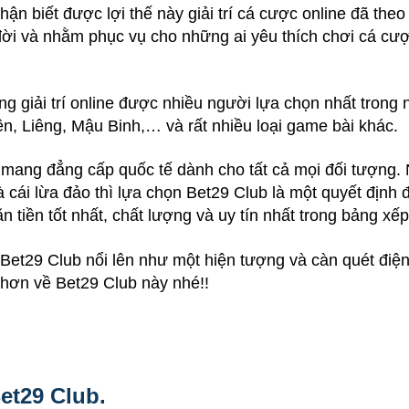
 Nhận biết được lợi thế này giải trí cá cược online đã theo
ời và nhằm phục vụ cho những ai yêu thích chơi cá cư
 giải trí online được nhiều người lựa chọn nhất trong
ên, Liêng, Mậu Binh,… và rất nhiều loại game bài khác.
mang đẳng cấp quốc tế dành cho tất cả mọi đối tượng.
ái lừa đảo thì lự
a chọn Bet29 Club là một quyết định 
 tiền tốt nhất, chất lượng và uy tín nhất trong bảng xế
Bet29 Club nổi lên như một hiện tượng và càn quét điện
 hơn về Bet29 Club này nhé!!
et29 Club.