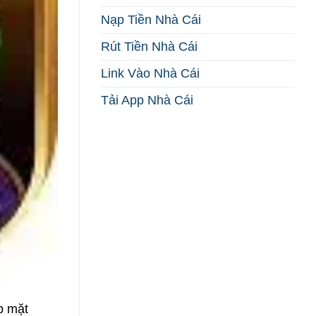
Lớn
Nạp Tiền Nhà Cái
Năm
2026
Rút Tiền Nhà Cái
Link Vào Nhà Cái
Tải App Nhà Cái
p mặt