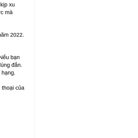
 kịp xu
ợc mà
 năm 2022.
 Nếu bạn
đúng đắn.
p hạng.
 thoại của