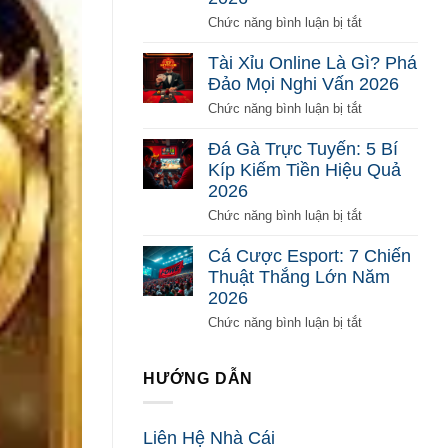
Gì?
ở
Chức năng bình luận bị tắt
Chơi
Lô
Sao
Đề
Tài Xỉu Online Là Gì? Phá
Để
Online
Đảo Mọi Nghi Vấn 2026
Ăn
Là
Tiền
Gì?
ở
Chức năng bình luận bị tắt
2026
Giải
Tài
Mã
Xỉu
Đá Gà Trực Tuyến: 5 Bí
Toàn
Online
Kíp Kiếm Tiền Hiệu Quả
Diện
Là
2026
Từ
Gì?
Đầu
Phá
ở
Chức năng bình luận bị tắt
2026
Đảo
Đá
Mọi
Gà
Cá Cược Esport: 7 Chiến
Nghi
Trực
Thuật Thắng Lớn Năm
Vấn
Tuyến:
2026
2026
5
Bí
ở
Chức năng bình luận bị tắt
Kíp
Cá
Kiếm
Cược
Tiền
Esport:
HƯỚNG DẪN
Hiệu
7
Quả
Chiến
2026
Thuật
Liên Hệ Nhà Cái
Thắng