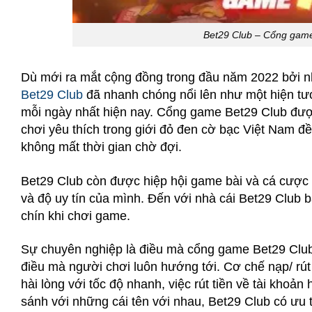
Bet29 Club – Cổng game 
Dù mới ra mắt cộng đồng trong đầu năm 2022 bởi nhà
Bet29 Club
đã nhanh chóng nổi lên như một hiện tư
mỗi ngày nhất hiện nay. Cổng game Bet29 Club được 
chơi yêu thích trong giới đỏ đen cờ bạc Việt Nam đề
không mất thời gian chờ đợi.
Bet29 Club còn được hiệp hội game bài và cá cược
và độ uy tín của mình. Đến với nhà cái Bet29 Club 
chín khi chơi game.
Sự chuyên nghiệp là điều mà cổng game Bet29 Club 
điều mà người chơi luôn hướng tới. Cơ chế nạp/ rú
hài lòng với tốc độ nhanh, việc rút tiền về tài khoả
sánh với những cái tên với nhau, Bet29 Club có ưu t