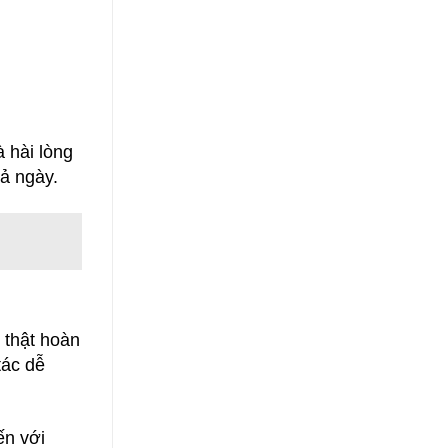
 hài lòng
cả ngày.
 thật hoàn
tác dễ
ến với