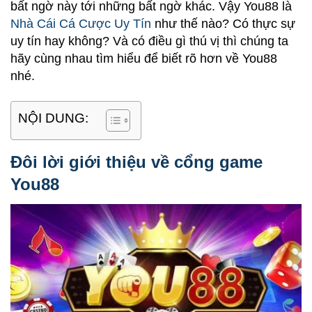
bất n
gờ này tới những bất ngờ khác. Vậy You88 là
Nhà Cái Cá Cược Uy Tín
như thế nào? Có thực sự
uy tín hay không? Và có điều gì thú vị thì chúng ta
hãy cùng nhau tìm hiểu để biết rõ hơn về You88
nhé.
NỘI DUNG:
Đôi lời giới thiệu về cổng game
You88