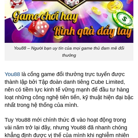
You88 – Người bạn uy tín của mọi game thủ đam mê đổi
thưởng
You88
là cổng game đổi thưởng trực tuyến được
thành lập bởi Tập đoàn danh tiêng Cube Limited,
nên có tiềm lực kinh tế vững mạnh để đầu tư hàng
loạt những công nghệ tiên tiến, kỹ thuật hiện đại bậc
nhất trong hệ thống của mình.
Tuy You88 mới chính thức đi vào hoạt động trong
vài năm trở lại đây, nhưng You88 đã nhanh chóng
khẳng định được vị thế của mình khi nghiễm nhiên