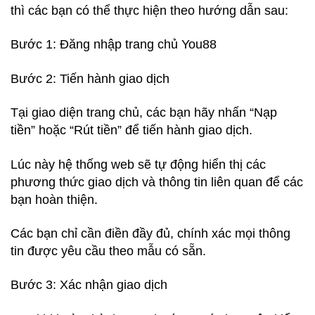
thì các bạn có thể thực hiện theo hướng dẫn sau:
Bước 1: Đăng nhập trang chủ You88
Bước 2: Tiến hành giao dịch
Tại giao diện trang chủ, các bạn hãy nhấn “Nạp
tiền” hoặc “Rút tiền” để tiến hành giao dịch.
Lúc này hệ thống web sẽ tự động hiển thị các
phương thức giao dịch và thông tin liên quan để các
bạn hoàn thiện.
Các bạn chỉ cần điền đầy đủ, chính xác mọi thông
tin được yêu cầu theo mẫu có sẵn.
Bước 3: Xác nhận giao dịch