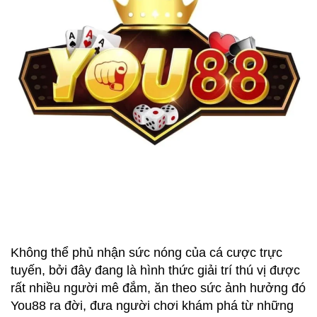
Không thể phủ nhận sức nóng của cá cược trực
tuyến, bởi đây đang là hình thức giải trí thú vị được
rất nhiều người mê đắm, ăn theo sức ảnh hưởng đó
You88 ra đời, đưa người chơi khám phá từ những