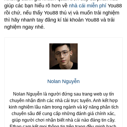
giúp các bạn hiểu rõ hơn về
nhà cái miễn phí
You88
rồi chứ, nếu thấy You88 thú vị và muốn trải nghiệm
thì hãy nhanh tay đăng kí tài khoản You88 và trải
nghiệm ngay nhé.
Nolan Nguyễn
Nolan Nguyễn là người đứng sau trang web uy tín
chuyên nhận định các nhà cái trực tuyến. Anh kết hợp
kinh nghiệm lâu năm trong ngành và kỹ năng phân tích
chuyên sâu để cung cấp những đánh giá chính xác,
giúp người chơi nhận biết nhà cái nào đáng tin cậy.
Ethan cam kết mọi thông tin trên trang đều minh bạch,