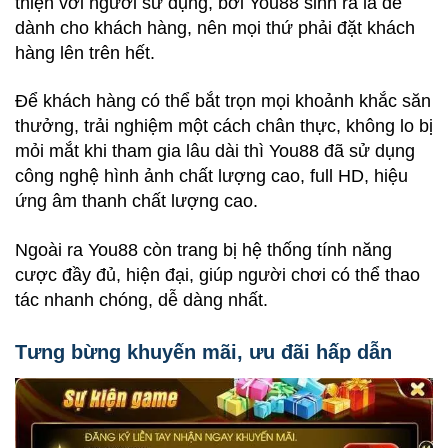
thiện với người sử dụng, bởi You88 sinh ra là để
dành cho khách hàng, nên mọi thứ phải đặt khách
hàng lên trên hết.
Để khách hàng có thể bắt trọn mọi khoảnh khắc săn
thưởng, trải nghiệm một cách chân thực, không lo bị
mỏi mắt khi tham gia lâu dài thì You88 đã sử dụng
công nghệ hình ảnh chất lượng cao, full HD, hiệu
ứng âm thanh chất lượng cao.
Ngoài ra You88 còn trang bị hệ thống tính năng
cược đầy đủ, hiện đại, giúp người chơi có thể thao
tác nhanh chóng, dễ dàng nhất.
Tưng bừng khuyến mãi, ưu đãi hấp dẫn