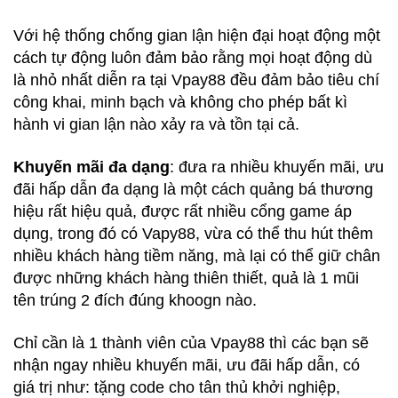
Với hệ thống chống gian lận hiện đại hoạt động một
cách tự động luôn đảm bảo rằng mọi hoạt động dù
là nhỏ nhất diễn ra tại Vpay88 đều đảm bảo tiêu chí
công khai, minh bạch và không cho phép bất kì
hành vi gian lận nào xảy ra và tồn tại cả.
Khuyến mãi đa dạng
: đưa ra nhiều khuyến mãi, ưu
đãi hấp dẫn đa dạng là một cách quảng bá thương
hiệu rất hiệu quả, được rất nhiều cổng game áp
dụng, trong đó có Vapy88, vừa có thể thu hút thêm
nhiều khách hàng tiềm năng, mà lại có thể giữ chân
được những khách hàng thiên thiết, quả là 1 mũi
tên trúng 2 đích đúng khoogn nào.
Chỉ cần là 1 thành viên của Vpay88 thì các bạn sẽ
nhận ngay nhiều khuyến mãi, ưu đãi hấp dẫn, có
giá trị như: tặng code cho tân thủ khởi nghiệp,