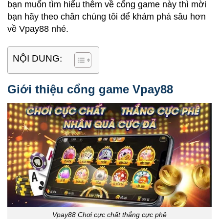
bạn muốn tìm hiểu th
êm về cổng game này thì mời
bạn hãy theo chân chúng tôi để khám phá sâu hơn
về Vpay88 nhé.
NỘI DUNG:
Giới thiệu cổng game Vpay88
Vpay88 Chơi cực chất thắng cực phê