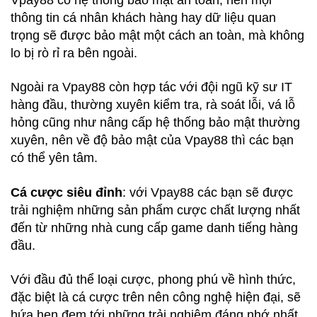
Vpay88 có hệ thống bảo mật an toàn, nên mọi
thông tin cá nhân khách hàng hay dữ liệu quan
trọng sẽ được bảo mật một cách an toàn, mà không
lo bị rò rỉ ra bên ngoài.
Ngoài ra Vpay88 còn hợp tác với đội ngũ kỹ sư IT
hàng đầu, thường xuyên kiểm tra, rà soát lỗi, vá lỗ
hỏng cũng như nâng cấp hệ thống bảo mật thường
xuyên, nên về độ bảo mật của Vpay88 thì các bạn
có thể yên tâm.
Cá cược siêu đỉnh
: với Vpay88 các bạn sẽ được
trải nghiệm những sản phẩm cược chất lượng nhất
đến từ những nhà cung cấp game danh tiếng hàng
đầu.
Với đầu đủ thể loại cược, phong phú về hình thức,
đặc biệt là cá cược trên nên công nghệ hiện đại, sẽ
hứa hẹn đem tới những trải nghiệm đáng nhớ nhất