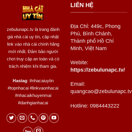
LIÊN HỆ
Địa Chỉ: 449c, Phong
zebulunapc.tv
là trang đánh
Phú, Bình Chánh,
giá nhà cái uy tín, cập nhật
Thành phố Hồ Chí
link vào nhà cái chính hãng
Minh, Việt Nam
mới nhất. Đảm bảo người
chơi truy cập an toàn và có
Webite:
trách nhiệm khi tham gia.
https://zebulunapc.tv/
Hastag
: #nhacaiuytin
Email:
#topnhacai #linkvaonhacai
quangcao@zebulunapc.tv
#nhacaikhuyenmai
#danhgianhacai
Hotline: 0984443222