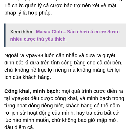
Tổ chức quản lý cá cược bảo trợ nên xét về mặt
pháp lý là hợp pháp.
Xem thêm:
Macau Club – Sân chơi cá cược được
nhiều cược thủ yêu thích
Ngoài ra Vpay88 luôn cân nhắc và đưa ra quyết
định bất kì dựa trên tính công bằng cho cả đôi bên,
chứ không hề trục lợi riêng mà không màng tới lợi
ích của khách hàng.
Công khai, minh bạch
: mọi quá trình cược diễn ra
tại Vpay88 đều được công khai, và minh bạch trong
từng hoạt động riêng biệt, khách hàng có thể nắm
rõ lịch sử hoạt động của mình, hay tra cứu bất cứ
lúc nào mình muốn, chứ không bao giờ mập mờ,
dấu diếm cả.