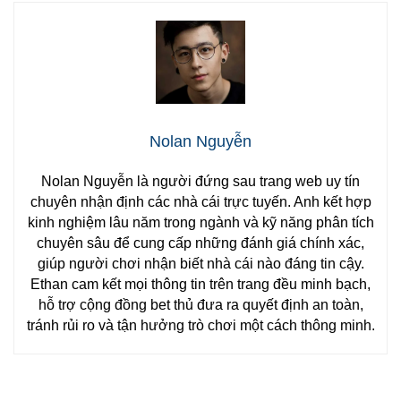
Nolan Nguyễn
Nolan Nguyễn là người đứng sau trang web uy tín
chuyên nhận định các nhà cái trực tuyến. Anh kết hợp
kinh nghiệm lâu năm trong ngành và kỹ năng phân tích
chuyên sâu để cung cấp những đánh giá chính xác,
giúp người chơi nhận biết nhà cái nào đáng tin cậy.
Ethan cam kết mọi thông tin trên trang đều minh bạch,
hỗ trợ cộng đồng bet thủ đưa ra quyết định an toàn,
tránh rủi ro và tận hưởng trò chơi một cách thông minh.