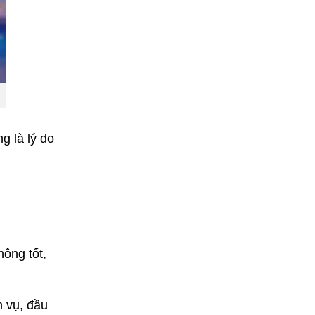
 là lý do
ông tốt,
 vụ, đầu