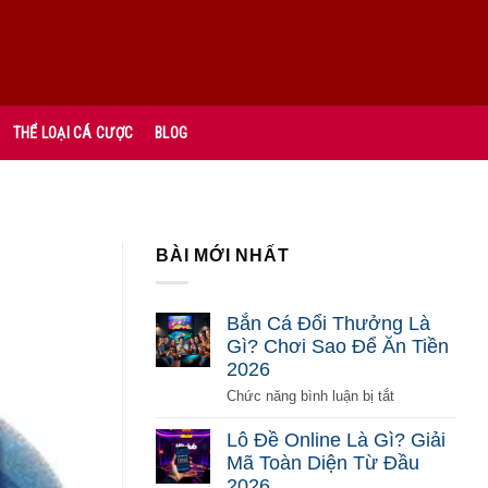
THỂ LOẠI CÁ CƯỢC
BLOG
BÀI MỚI NHẤT
Bắn Cá Đổi Thưởng Là
Gì? Chơi Sao Để Ăn Tiền
2026
ở
Chức năng bình luận bị tắt
Bắn
Cá
Lô Đề Online Là Gì? Giải
Đổi
Mã Toàn Diện Từ Đầu
Thưởng
2026
Là