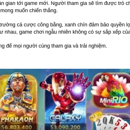
 gian tới game mới. Người tham gia sẽ tìm được trò c
và mong muốn chiến thắng.
 trường cá cược công bằng, xanh chín đảm bảo quyền lợ
hư nhau, game chơi ngẫu nhiên không có sự sắp xếp của
áng để mọi người cùng tham gia và trải nghiệm.