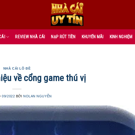
CÁI
REVIEW NHÀ CÁI
NẠP RÚT TIỀN
KHUYẾN MÃI
KINH NGHIỆM
NHÀ CÁI LÔ ĐỀ
hiệu về cổng game thú vị
O
09/2022
BỞI
NOLAN NGUYỄN