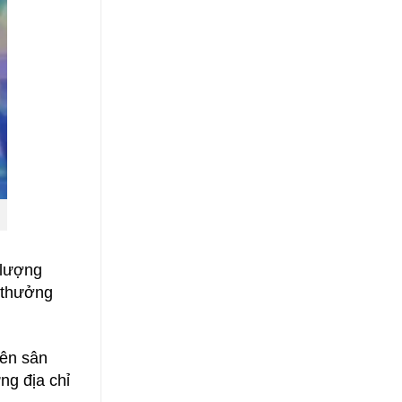
 lượng
i thưởng
nên sân
ng địa chỉ