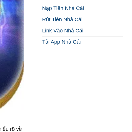
Lớn
Nạp Tiền Nhà Cái
Năm
2026
Rút Tiền Nhà Cái
Link Vào Nhà Cái
Tải App Nhà Cái
hiểu rõ về