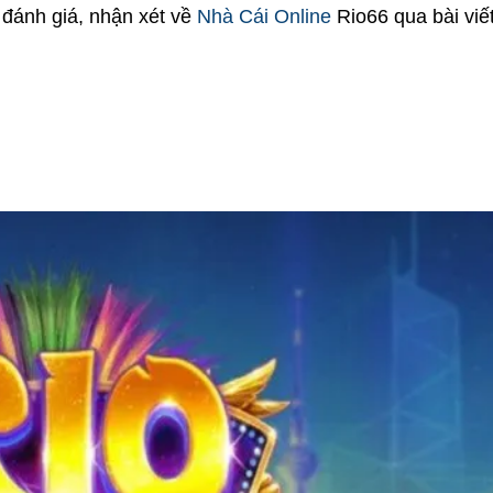
 đánh giá, nhận xét về
Nhà Cái Online
Rio66 qua bài viế