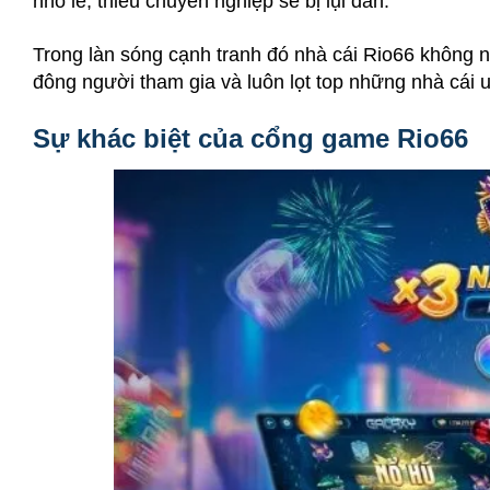
nhỏ lẻ, thiếu chuyên nghiệp sẽ bị lụi dần.
Trong làn sóng cạnh tranh đó nhà cái Rio66 không 
đông người tham gia và luôn lọt top những nhà cái u
Sự khác biệt của cổng game Rio66