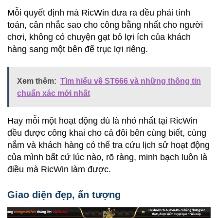
Mỗi quyết định mà RicWin đưa ra đều phải tính
toán, cân nhắc sao cho công bằng nhất cho người
chơi, không có chuyện gạt bỏ lợi ích của khách
hàng sang một bên để trục lợi riêng.
Xem thêm:
Tìm hiểu về ST666 và những thông tin
chuẩn xác mới nhất
Hay mỗi một hoạt động dù là nhỏ nhất tại RicWin
đều được công khai cho cả đôi bên cùng biết, cùng
nắm và khách hàng có thể tra cứu lịch sử hoạt động
của mình bất cứ lúc nào, rõ ràng, minh bạch luôn là
điều mà RicWin làm được.
Giao diện đẹp, ấn tượng