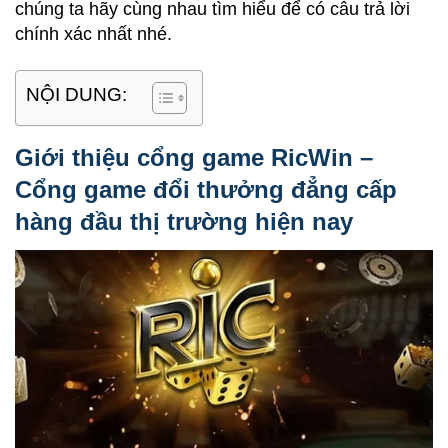
chúng ta hãy cùng nhau tìm
hiểu để có câu trả lời
chính xác nhất nhé.
NỘI DUNG:
Giới thiệu cổng game RicWin –
Cổng game đổi thưởng đẳng cấp
hàng đầu thị trường hiện nay