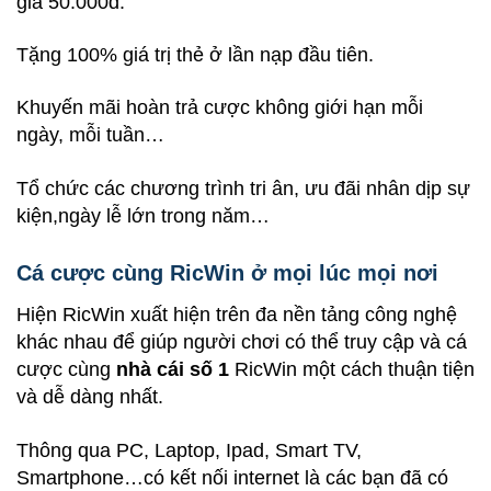
giá 50.000đ.
Tặng 100% giá trị thẻ ở lần nạp đầu tiên.
Khuyến mãi hoàn trả cược không giới hạn mỗi
ngày, mỗi tuần…
Tổ chức các chương trình tri ân, ưu đãi nhân dịp sự
kiện,ngày lễ lớn trong năm…
Cá cược cùng RicWin ở mọi lúc mọi nơi
Hiện RicWin xuất hiện trên đa nền tảng công nghệ
khác nhau để giúp người chơi có thể truy cập và cá
cược cùng
nhà cái số 1
RicWin một cách thuận tiện
và dễ dàng nhất.
Thông qua PC, Laptop, Ipad, Smart TV,
Smartphone…có kết nối internet là các bạn đã có