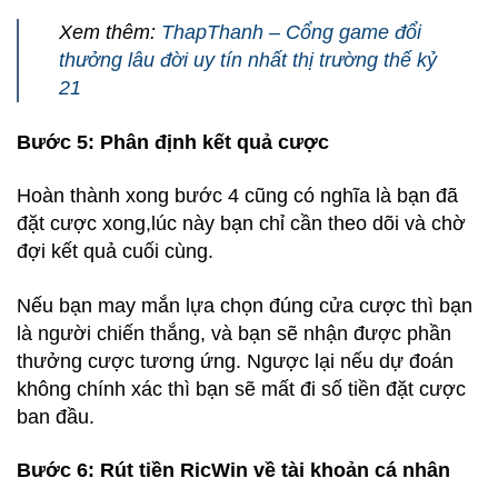
Xem thêm:
ThapThanh – Cổng game đổi
thưởng lâu đời uy tín nhất thị trường thế kỷ
21
Bước 5: Phân định kết quả cược
Hoàn thành xong bước 4 cũng có nghĩa là bạn đã
đặt cược xong,lúc này bạn chỉ cần theo dõi và chờ
đợi kết quả cuối cùng.
Nếu bạn may mắn lựa chọn đúng cửa cược thì bạn
là người chiến thắng, và bạn sẽ nhận được phần
thưởng cược tương ứng. Ngược lại nếu dự đoán
không chính xác thì bạn sẽ mất đi số tiền đặt cược
ban đầu.
Bước 6: Rút tiền RicWin về tài khoản cá nhân