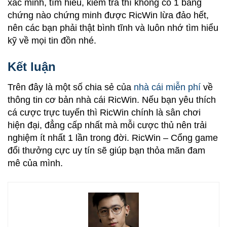
xác minh, tìm hiểu, kiểm tra thì không có 1 bằng
chứng nào chứng minh được RicWin lừa đảo hết,
nên các bạn phải thật bình tĩnh và luôn nhớ tìm hiểu
kỹ về mọi tin đồn nhé.
Kết luận
Trên đây là một số chia sẻ của
nhà cái miễn phí
về
thông tin cơ bản nhà cái RicWin. Nếu bạn yêu thích
cá cược trực tuyến thì RicWin chính là sân chơi
hiện đại, đẳng cấp nhất mà mỗi cược thủ nên trải
nghiệm ít nhất 1 lần trong đời. RicWin – Cổng game
đổi thưởng cực uy tín sẽ giúp bạn thỏa mãn đam
mê của mình.