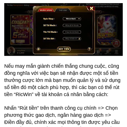
Nếu may mắn giành chiến thắng chung cuộc, cũng
đồng nghĩa với việc bạn sẽ nhận được một số tiền
thưởng cược lớn mà bạn muốn quản lý và sử dụng
số tiền đó một cách phù hợp, thì các bạn có thể rút
tiền “RicWin” về tài khoản cá nhân bằng cách:
Nhấn “Rút tiền” trên thanh công cụ chính => Chọn
phương thức gao dịch, ngân hàng giao dịch =>
Điền đầy đủ, chính xác mọi thông tin được yêu cầu