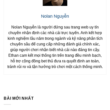
Nolan Nguyễn
Nolan Nguyễn là người đứng sau trang web uy tín
chuyên nhận định các nhà cái trực tuyến. Anh kết hợp
kinh nghiệm lâu năm trong ngành và kỹ năng phân tích
chuyên sâu để cung cấp những đánh giá chính xác,
giúp người chơi nhận biết nhà cái nào đáng tin cậy.
Ethan cam kết mọi thông tin trên trang đều minh bạch,
hỗ trợ cộng đồng bet thủ đưa ra quyết định an toàn,
tránh rủi ro và tận hưởng trò chơi một cách thông minh.
BÀI MỚI NHẤT