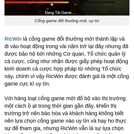
Cổng game đổi thưởng mới, uy tín
RicWin
là cổng game đổi thưởng mới thành lập và
đi vào hoạt động trong vài năm trở lại đây nhưng đã
được bảo hộ bởi những Cơ quan, Tổ chức quản lý
cá cược, cũng như nhận được giấy phép hoạt động
kinh doanh cá cược hợp pháp từ những Tổ chức
này, chính vì vậy RicWin được đánh giá là một cổng
game cực kì uy tín.
Với hàng loạt cổng game mới đổ bộ vào thị trường
một cách ồ ạt trong thời gian gần đây, khiến thị
trường trở nên bào hòa và khách hàng không biết
nên lựa chọn cổng game nào uy tín và hay ho thực
sự để tham gia, nhưng RicWin vẫn là sự lựa chọn