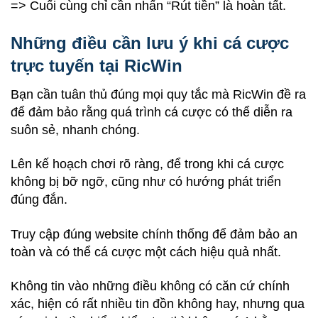
=> Cuối cùng chỉ cần nhấn “Rút tiền” là hoàn tất.
Những điều cần lưu ý khi cá cược
trực tuyến tại RicWin
Bạn cần tuân thủ đúng mọi quy tắc mà RicWin đề ra
để đảm bảo rằng quá trình cá cược có thể diễn ra
suôn sẻ, nhanh chóng.
Lên kế hoạch chơi rõ ràng, để trong khi cá cược
không bị bỡ ngỡ, cũng như có hướng phát triển
đúng đắn.
Truy cập đúng website chính thống để đảm bảo an
toàn và có thể cá cược một cách hiệu quả nhất.
Không tin vào những điều không có căn cứ chính
xác, hiện có rất nhiều tin đồn không hay, nhưng qua