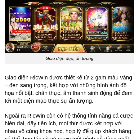
Giao diện đẹp, ấn tượng
Giao diện RicWin được thiết kế từ 2 gam màu vàng
– đen sang trọng, kết hợp với những hình ảnh đồ
họa nổi bật, chân thực, âm thanh sinh động để đem
tới một diện mạo thực sự ấn tượng.
Ngoài ra RicWin còn có hệ thống tính năng cá cược
hiện đại, đầy tiện ích, mọi thứ được kết hợp với
nhau vô cùng khoa học, hợp lý để giúp khách hàng
có thể thao tác và cá cược một cách dễ dàng nhất,