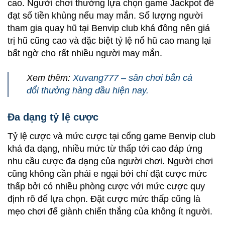
cao. Người chơi thường lựa chọn game Jackpot để
đạt số tiền khủng nếu may mắn. Số lượng người
tham gia quay hũ tại Benvip club khá đông nên giá
trị hũ cũng cao và đặc biệt tỷ lệ nổ hũ cao mang lại
bất ngờ cho rất nhiều người may mắn.
Xem thêm:
Xuvang777 – sân chơi bắn cá
đổi thưởng hàng đầu hiện nay.
Đa dạng tỷ lệ cược
Tỷ lệ cược và mức cược tại cổng game Benvip club
khá đa dạng, nhiều mức từ thấp tới cao đáp ứng
nhu cầu cược đa dạng của người chơi. Người chơi
cũng không cần phải e ngại bởi chỉ đặt cược mức
thấp bởi có nhiều phòng cược với mức cược quy
định rõ để lựa chọn. Đặt cược mức thấp cũng là
mẹo chơi để giành chiến thắng của không ít người.