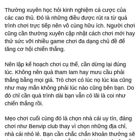
Thường xuyên học hỏi kinh nghiệm cá cược của
các cao thủ. Đó là những điều được rút ra từ quá
trình chơi trực tiếp nên vô cùng hữu ích. Người chơi
cũng cần thường xuyên cập nhật cách chơi mới hay
thử sức vỡi nhiều game chơi đa dạng chủ đề để
tăng cơ hội chiến thắng.
Nên lập kế hoạch chơi cụ thể, cần dừng lại đúng
lúc. Không nên quá tham lam hay mưu cầu phải
thắng bằng mọi giá. Trò chơi có lúc nọ lúc kia cũng
như may mắn không phải lúc nào cũng bên bạn. Do
đó chỉ cần quá trình dài bạn vẫn có lãi là coi như
chiến thắng rồi.
Mẹo chơi cuối cùng đó là chọn nhà cái uy tín, đáng
chơi như Benvip club thay vì chọn những địa chỉ,
nhà cái nhỏ lẻ. Bạn cần chắc chắn khoản thưởng sẽ