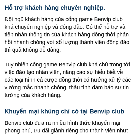
Hỗ trợ khách hàng chuyên nghiệp.
Đội ngũ khách hàng của cổng game Benvip club
khá chuyên nghiệp và đông đảo. Có thể hỗ trợ và
tiếp nhận thông tin của khách hàng đồng thời phản
hồi nhanh chóng với số lượng thành viên đông đảo
thì quả không dễ dàng.
Tuy nhiên cổng game Benvip club khá chú trọng tới
việc đào tạo nhân viên, nâng cao sự hiểu biết về
các loại hình cá cược đồng thời có hướng xử lý các
vướng mắc nhanh chóng, thấu tình đảm bảo sự tin
tưởng của khách hàng.
Khuyến mại khủng chỉ có tại Benvip club
Benvip club đưa ra nhiều hình thức khuyến mại
phong phú, ưu đãi giành riêng cho thành viên như: