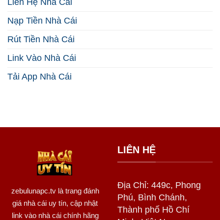
Liên Hệ Nhà Cái
2026
Thắng
Lớn
Nạp Tiền Nhà Cái
Năm
2026
Rút Tiền Nhà Cái
Link Vào Nhà Cái
Tải App Nhà Cái
LIÊN HỆ
Địa Chỉ: 449c, Phong
zebulunapc.tv
là trang đánh
Phú, Bình Chánh,
giá nhà cái uy tín, cập nhật
Thành phố Hồ Chí
link vào nhà cái chính hãng