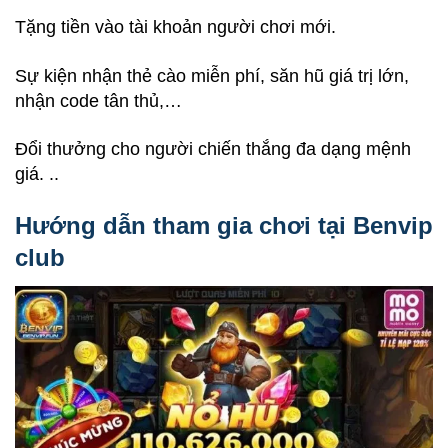
Tặng tiền vào tài khoản người chơi mới.
Sự kiện nhận thẻ cào miễn phí, săn hũ giá trị lớn,
nhận code tân thủ,…
Đổi thưởng cho người chiến thắng đa dạng mệnh
giá. ..
Hướng dẫn tham gia chơi tại Benvip
club